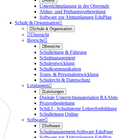

Abitur
Unterrichtsplanung in der Oberstufe
Abitur- und Prüfungsvorbereitung
Software zur Abiturplanung EduPlan
Schule & Organisation


Schule & Organisation

Übersicht
Bereiche


Bereiche
Schulleitung & Führung
Schulmanagement
Schulentwicklung
Schulkommunikation
Team- & Personalentwicklung
Schulrecht & Datenschutz
Leistungen


Leistungen
Digitale Unterrichtsmaterialien RAAbits
Prozessbegleitung
SchiLf - Schulinterne Lehrerfortbildung
Schulleitung Online
Software


Software
Schulmanagement-Software EduPage
Software zur Abiturplanung EduPlan