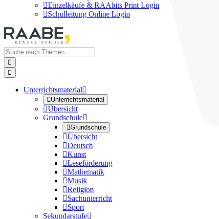

Einzelkäufe & RAAbits Print Login

Schulleitung Online Login


Unterrichtsmaterial


Unterrichtsmaterial

Übersicht
Grundschule


Grundschule

Übersicht

Deutsch

Kunst

Leseförderung

Mathematik

Musik

Religion

Sachunterricht

Sport
Sekundarstufe
