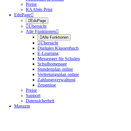
Preise
RAAbits Print
EduPage


EduPage

Übersicht
Alle Funktionen


Alle Funktionen

Übersicht
Digitales Klassenbuch
E-Learning
Messenger für Schulen
Schulhomepage
Stundenplan online
Vertretungsplan online
Zahlungsverwaltung
Zeugnisse
Preise
Support
Datensicherheit
Magazin