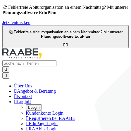
🚀 Fehlerfreie Abiturorganisation an einem Nachmittag? Mit unserer
Planungssoftware EduPlan
Jetzt entdecken
🚀 Fehlerfreie Abiturorganisation an einem Nachmittag? Mit unserer
Planungssoftware EduPlan




Über Uns

Angebot & Beratung

Kontakt

Login


Login
Kundenkonto Login

Registrieren bei RAABE

EduPage Login

RAAbits Login