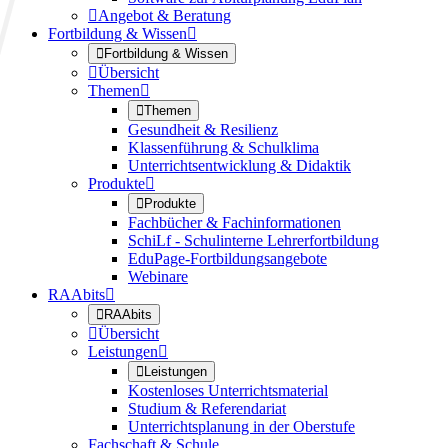

Angebot & Beratung
Fortbildung & Wissen


Fortbildung & Wissen

Übersicht
Themen


Themen
Gesundheit & Resilienz
Klassenführung & Schulklima
Unterrichtsentwicklung & Didaktik
Produkte


Produkte
Fachbücher & Fachinformationen
SchiLf - Schulinterne Lehrerfortbildung
EduPage-Fortbildungsangebote
Webinare
RAAbits


RAAbits

Übersicht
Leistungen


Leistungen
Kostenloses Unterrichtsmaterial
Studium & Referendariat
Unterrichtsplanung in der Oberstufe
Fachschaft & Schule