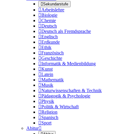

Sekundarstufe

Arbeitslehre

Biologie

Chemie

Deutsch

Deutsch als Fremdsprache

Englisch

Erdkunde

Ethik

Französisch

Geschichte

Informatik & Medienbildung

Kunst

Latein

Mathematik

Musik

Naturwissenschaften & Technik

Pädagogik & Psychologie

Physik

Politik & Wirtschaft

Religion

Spanisch

Sport
Abitur
