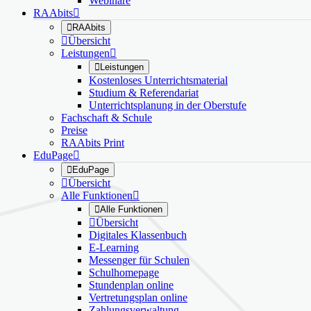
Webinare
RAAbits


RAAbits

Übersicht
Leistungen


Leistungen
Kostenloses Unterrichtsmaterial
Studium & Referendariat
Unterrichtsplanung in der Oberstufe
Fachschaft & Schule
Preise
RAAbits Print
EduPage


EduPage

Übersicht
Alle Funktionen


Alle Funktionen

Übersicht
Digitales Klassenbuch
E-Learning
Messenger für Schulen
Schulhomepage
Stundenplan online
Vertretungsplan online
Zahlungsverwaltung