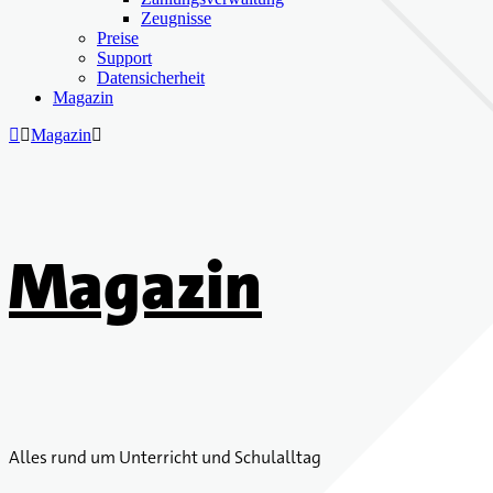
Zeugnisse
Preise
Support
Datensicherheit
Magazin


Magazin

Magazin
Alles rund um Unterricht und Schulalltag