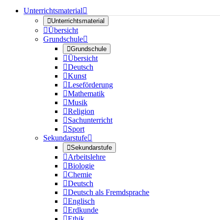
Unterrichtsmaterial


Unterrichtsmaterial

Übersicht
Grundschule


Grundschule

Übersicht

Deutsch

Kunst

Leseförderung

Mathematik

Musik

Religion

Sachunterricht

Sport
Sekundarstufe


Sekundarstufe

Arbeitslehre

Biologie

Chemie

Deutsch

Deutsch als Fremdsprache

Englisch

Erdkunde

Ethik