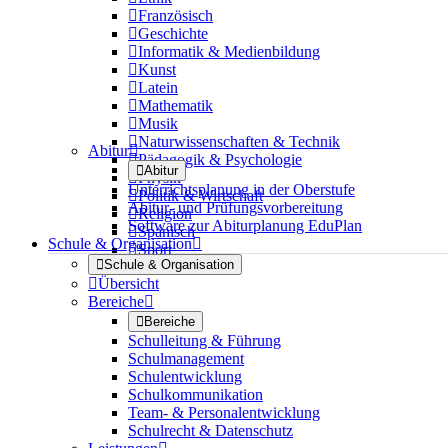

Französisch

Geschichte

Informatik & Medienbildung

Kunst

Latein

Mathematik

Musik

Naturwissenschaften & Technik
Abitur


Pädagogik & Psychologie

Abitur

Physik
Unterrichtsplanung in der Oberstufe

Politik & Wirtschaft
Abitur- und Prüfungsvorbereitung

Religion
Software zur Abiturplanung EduPlan

Spanisch
Schule & Organisation


Sport

Schule & Organisation

Übersicht
Bereiche


Bereiche
Schulleitung & Führung
Schulmanagement
Schulentwicklung
Schulkommunikation
Team- & Personalentwicklung
Schulrecht & Datenschutz