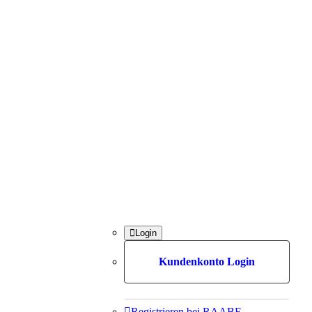

Login
Kundenkonto Login

Registrieren bei RAABE