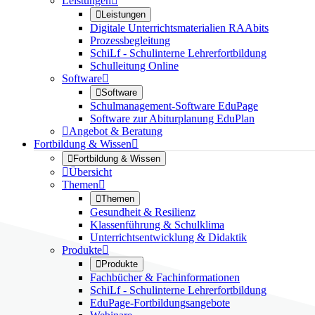
Leistungen


Leistungen
Digitale Unterrichtsmaterialien RAAbits
Prozessbegleitung
SchiLf - Schulinterne Lehrerfortbildung
Schulleitung Online
Software


Software
Schulmanagement-Software EduPage
Software zur Abiturplanung EduPlan

Angebot & Beratung
Fortbildung & Wissen


Fortbildung & Wissen

Übersicht
Themen


Themen
Gesundheit & Resilienz
Klassenführung & Schulklima
Unterrichtsentwicklung & Didaktik
Produkte


Produkte
Fachbücher & Fachinformationen
SchiLf - Schulinterne Lehrerfortbildung
EduPage-Fortbildungsangebote