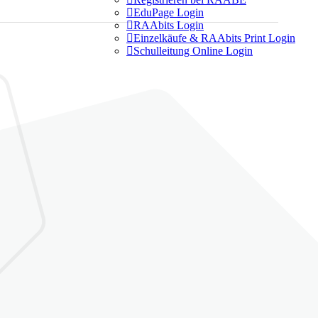

EduPage Login

RAAbits Login

Einzelkäufe & RAAbits Print Login

Schulleitung Online Login