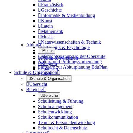

Französisch

Geschichte

Informatik & Medienbildung

Kunst

Latein

Mathematik

Musik

Naturwissenschaften & Technik
Abitur


Pädagogik & Psychologie

Abitur

Physik
Unterrichtsplanung in der Oberstufe

Politik & Wirtschaft
Abitur- und Prüfungsvorbereitung

Religion
Software zur Abiturplanung EduPlan

Spanisch
Schule & Organisation


Sport

Schule & Organisation

Übersicht
Bereiche


Bereiche
Schulleitung & Führung
Schulmanagement
Schulentwicklung
Schulkommunikation
Team- & Personalentwicklung
Schulrecht & Datenschutz