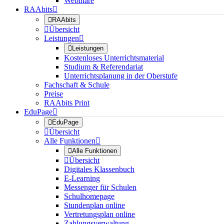
Webinare
RAAbits


RAAbits

Übersicht
Leistungen


Leistungen
Kostenloses Unterrichtsmaterial
Studium & Referendariat
Unterrichtsplanung in der Oberstufe
Fachschaft & Schule
Preise
RAAbits Print
EduPage


EduPage

Übersicht
Alle Funktionen


Alle Funktionen

Übersicht
Digitales Klassenbuch
E-Learning
Messenger für Schulen
Schulhomepage
Stundenplan online
Vertretungsplan online
Zahlungsverwaltung