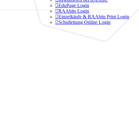

EduPage Login

RAAbits Login

Einzelkäufe & RAAbits Print Login

Schulleitung Online Login