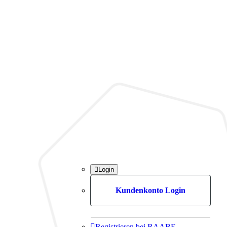

Login
Kundenkonto Login

Registrieren bei RAABE