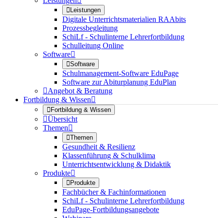
Leistungen


Leistungen
Digitale Unterrichtsmaterialien RAAbits
Prozessbegleitung
SchiLf - Schulinterne Lehrerfortbildung
Schulleitung Online
Software


Software
Schulmanagement-Software EduPage
Software zur Abiturplanung EduPlan

Angebot & Beratung
Fortbildung & Wissen


Fortbildung & Wissen

Übersicht
Themen


Themen
Gesundheit & Resilienz
Klassenführung & Schulklima
Unterrichtsentwicklung & Didaktik
Produkte


Produkte
Fachbücher & Fachinformationen
SchiLf - Schulinterne Lehrerfortbildung
EduPage-Fortbildungsangebote