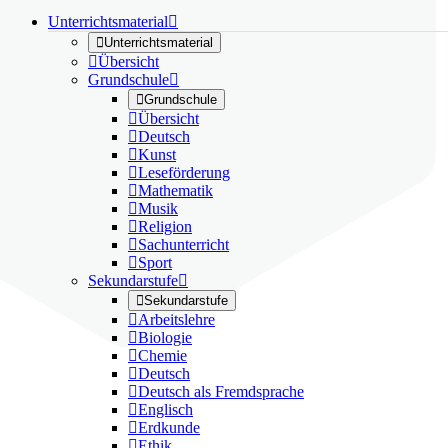
Unterrichtsmaterial


Unterrichtsmaterial

Übersicht
Grundschule


Grundschule

Übersicht

Deutsch

Kunst

Leseförderung

Mathematik

Musik

Religion

Sachunterricht

Sport
Sekundarstufe


Sekundarstufe

Arbeitslehre

Biologie

Chemie

Deutsch

Deutsch als Fremdsprache

Englisch

Erdkunde

Ethik