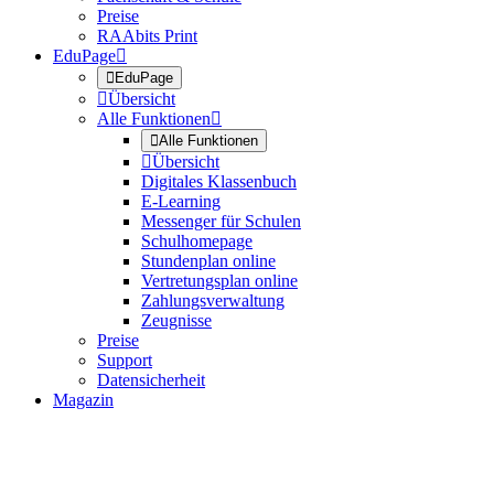
Preise
RAAbits Print
EduPage


EduPage

Übersicht
Alle Funktionen


Alle Funktionen

Übersicht
Digitales Klassenbuch
E-Learning
Messenger für Schulen
Schulhomepage
Stundenplan online
Vertretungsplan online
Zahlungsverwaltung
Zeugnisse
Preise
Support
Datensicherheit
Magazin