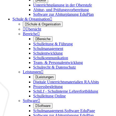

Abitur
Unterrichtsplanung in der Oberstufe
Abitur- und Prüfungsvorbereitung
Software zur Abiturplanung EduPlan
Schule & Organisation


Schule & Organisation

Übersicht
Bereiche


Bereiche
Schulleitung & Führung
Schulmanagement
Schulentwicklung
Schulkommunikation
Team- & Personalentwicklung
Schulrecht & Datenschutz
Leistungen


Leistungen
Digitale Unterrichtsmaterialien RAAbits
Prozessbegleitung
SchiLf - Schulinterne Lehrerfortbildung
Schulleitung Online
Software


Software
Schulmanagement-Software EduPage
Software zur Abiturplanung EduPlan