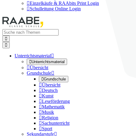

Einzelkäufe & RAAbits Print Login

Schulleitung Online Login


Unterrichtsmaterial


Unterrichtsmaterial

Übersicht
Grundschule


Grundschule

Übersicht

Deutsch

Kunst

Leseförderung

Mathematik

Musik

Religion

Sachunterricht

Sport
Sekundarstufe
