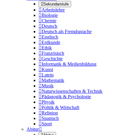

Sekundarstufe

Arbeitslehre

Biologie

Chemie

Deutsch

Deutsch als Fremdsprache

Englisch

Erdkunde

Ethik

Französisch

Geschichte

Informatik & Medienbildung

Kunst

Latein

Mathematik

Musik

Naturwissenschaften & Technik

Pädagogik & Psychologie

Physik

Politik & Wirtschaft

Religion

Spanisch

Sport
Abitur
