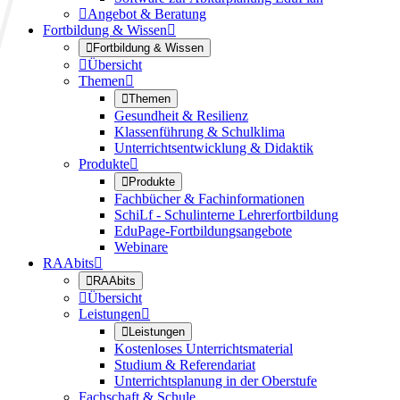

Angebot & Beratung
Fortbildung & Wissen


Fortbildung & Wissen

Übersicht
Themen


Themen
Gesundheit & Resilienz
Klassenführung & Schulklima
Unterrichtsentwicklung & Didaktik
Produkte


Produkte
Fachbücher & Fachinformationen
SchiLf - Schulinterne Lehrerfortbildung
EduPage-Fortbildungsangebote
Webinare
RAAbits


RAAbits

Übersicht
Leistungen


Leistungen
Kostenloses Unterrichtsmaterial
Studium & Referendariat
Unterrichtsplanung in der Oberstufe
Fachschaft & Schule