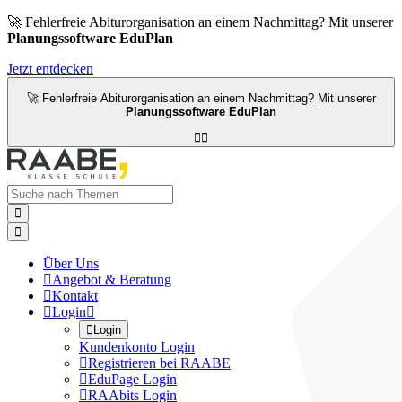
🚀 Fehlerfreie Abiturorganisation an einem Nachmittag? Mit unserer
Planungssoftware EduPlan
Jetzt entdecken
🚀 Fehlerfreie Abiturorganisation an einem Nachmittag? Mit unserer
Planungssoftware EduPlan




Über Uns

Angebot & Beratung

Kontakt

Login


Login
Kundenkonto Login

Registrieren bei RAABE

EduPage Login

RAAbits Login