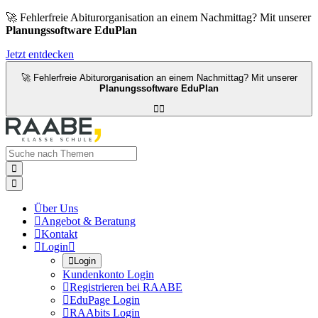
🚀 Fehlerfreie Abiturorganisation an einem Nachmittag? Mit unserer
Planungssoftware EduPlan
Jetzt entdecken
🚀 Fehlerfreie Abiturorganisation an einem Nachmittag? Mit unserer
Planungssoftware EduPlan




Über Uns

Angebot & Beratung

Kontakt

Login


Login
Kundenkonto Login

Registrieren bei RAABE

EduPage Login

RAAbits Login