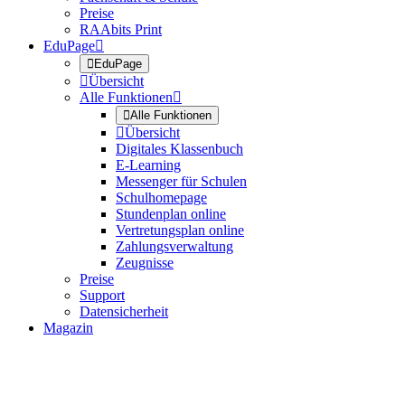
Preise
RAAbits Print
EduPage


EduPage

Übersicht
Alle Funktionen


Alle Funktionen

Übersicht
Digitales Klassenbuch
E-Learning
Messenger für Schulen
Schulhomepage
Stundenplan online
Vertretungsplan online
Zahlungsverwaltung
Zeugnisse
Preise
Support
Datensicherheit
Magazin