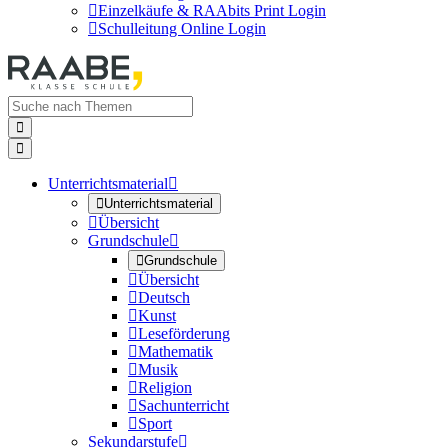

Einzelkäufe & RAAbits Print Login

Schulleitung Online Login


Unterrichtsmaterial


Unterrichtsmaterial

Übersicht
Grundschule


Grundschule

Übersicht

Deutsch

Kunst

Leseförderung

Mathematik

Musik

Religion

Sachunterricht

Sport
Sekundarstufe
