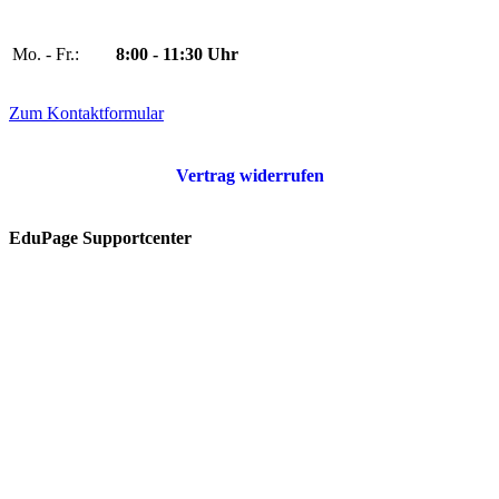
Mo. - Fr.:
8:00 - 11:30 Uhr
Zum Kontaktformular
Vertrag widerrufen
EduPage Supportcenter
Im Supportcenter finden Sie Hilfe und häufig gestellte Fragen
(FAQ) zu unserer Schulmanagement-Software EduPage.
Zum Supportcenter
Über RAABE
Über das Unternehmen
Über das Team
Über Freischaffende