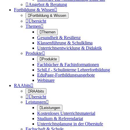

Angebot & Beratung
Fortbildung & Wissen


Fortbildung & Wissen

Übersicht
Themen


Themen
Gesundheit & Resilienz
Klassenführung & Schulklima
Unterrichtsentwicklung & Didaktik
Produkte


Produkte
Fachbücher & Fachinformationen
SchiLf - Schulinterne Lehrerfortbildung
EduPage-Fortbildungsangebote
Webinare
RAAbits


RAAbits

Übersicht
Leistungen


Leistungen
Kostenloses Unterrichtsmaterial
Studium & Referendariat
Unterrichtsplanung in der Oberstufe
Fachschaft & Schule