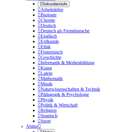

Sekundarstufe

Arbeitslehre

Biologie

Chemie

Deutsch

Deutsch als Fremdsprache

Englisch

Erdkunde

Ethik

Französisch

Geschichte

Informatik & Medienbildung

Kunst

Latein

Mathematik

Musik

Naturwissenschaften & Technik

Pädagogik & Psychologie

Physik

Politik & Wirtschaft

Religion

Spanisch

Sport
Abitur
