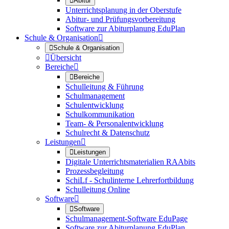

Abitur
Unterrichtsplanung in der Oberstufe
Abitur- und Prüfungsvorbereitung
Software zur Abiturplanung EduPlan
Schule & Organisation


Schule & Organisation

Übersicht
Bereiche


Bereiche
Schulleitung & Führung
Schulmanagement
Schulentwicklung
Schulkommunikation
Team- & Personalentwicklung
Schulrecht & Datenschutz
Leistungen


Leistungen
Digitale Unterrichtsmaterialien RAAbits
Prozessbegleitung
SchiLf - Schulinterne Lehrerfortbildung
Schulleitung Online
Software


Software
Schulmanagement-Software EduPage
Software zur Abiturplanung EduPlan