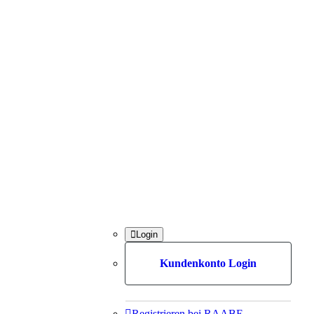

Login
Kundenkonto Login

Registrieren bei RAABE