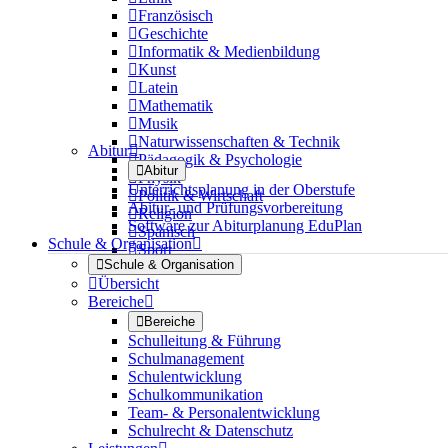

Französisch

Geschichte

Informatik & Medienbildung

Kunst

Latein

Mathematik

Musik

Naturwissenschaften & Technik
Abitur


Pädagogik & Psychologie

Abitur

Physik
Unterrichtsplanung in der Oberstufe

Politik & Wirtschaft
Abitur- und Prüfungsvorbereitung

Religion
Software zur Abiturplanung EduPlan

Spanisch
Schule & Organisation


Sport

Schule & Organisation

Übersicht
Bereiche


Bereiche
Schulleitung & Führung
Schulmanagement
Schulentwicklung
Schulkommunikation
Team- & Personalentwicklung
Schulrecht & Datenschutz