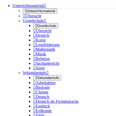
Unterrichtsmaterial


Unterrichtsmaterial

Übersicht
Grundschule


Grundschule

Übersicht

Deutsch

Kunst

Leseförderung

Mathematik

Musik

Religion

Sachunterricht

Sport
Sekundarstufe


Sekundarstufe

Arbeitslehre

Biologie

Chemie

Deutsch

Deutsch als Fremdsprache

Englisch

Erdkunde

Ethik