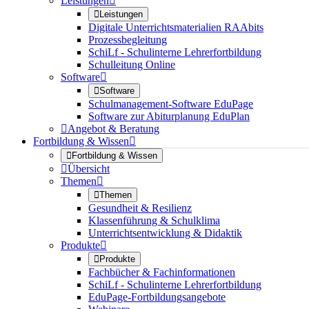
Leistungen


Leistungen
Digitale Unterrichtsmaterialien RAAbits
Prozessbegleitung
SchiLf - Schulinterne Lehrerfortbildung
Schulleitung Online
Software


Software
Schulmanagement-Software EduPage
Software zur Abiturplanung EduPlan

Angebot & Beratung
Fortbildung & Wissen


Fortbildung & Wissen

Übersicht
Themen


Themen
Gesundheit & Resilienz
Klassenführung & Schulklima
Unterrichtsentwicklung & Didaktik
Produkte


Produkte
Fachbücher & Fachinformationen
SchiLf - Schulinterne Lehrerfortbildung
EduPage-Fortbildungsangebote