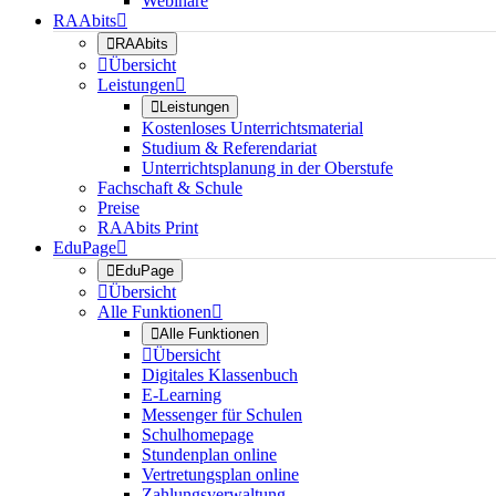
Webinare
RAAbits


RAAbits

Übersicht
Leistungen


Leistungen
Kostenloses Unterrichtsmaterial
Studium & Referendariat
Unterrichtsplanung in der Oberstufe
Fachschaft & Schule
Preise
RAAbits Print
EduPage


EduPage

Übersicht
Alle Funktionen


Alle Funktionen

Übersicht
Digitales Klassenbuch
E-Learning
Messenger für Schulen
Schulhomepage
Stundenplan online
Vertretungsplan online
Zahlungsverwaltung