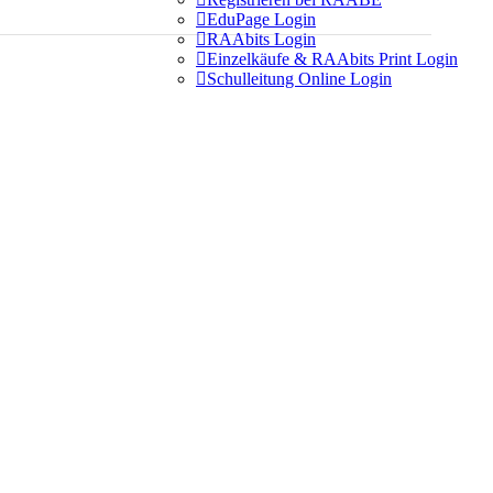

EduPage Login

RAAbits Login

Einzelkäufe & RAAbits Print Login

Schulleitung Online Login