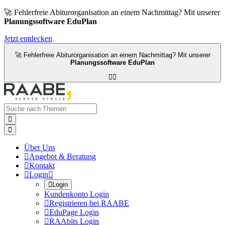
🚀 Fehlerfreie Abiturorganisation an einem Nachmittag? Mit unserer
Planungssoftware EduPlan
Jetzt entdecken
🚀 Fehlerfreie Abiturorganisation an einem Nachmittag? Mit unserer
Planungssoftware EduPlan




Über Uns

Angebot & Beratung

Kontakt

Login


Login
Kundenkonto Login

Registrieren bei RAABE

EduPage Login

RAAbits Login