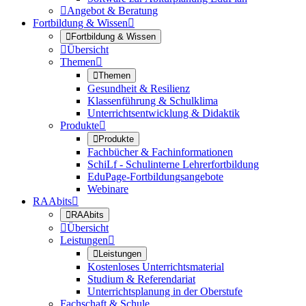

Angebot & Beratung
Fortbildung & Wissen


Fortbildung & Wissen

Übersicht
Themen


Themen
Gesundheit & Resilienz
Klassenführung & Schulklima
Unterrichtsentwicklung & Didaktik
Produkte


Produkte
Fachbücher & Fachinformationen
SchiLf - Schulinterne Lehrerfortbildung
EduPage-Fortbildungsangebote
Webinare
RAAbits


RAAbits

Übersicht
Leistungen


Leistungen
Kostenloses Unterrichtsmaterial
Studium & Referendariat
Unterrichtsplanung in der Oberstufe
Fachschaft & Schule