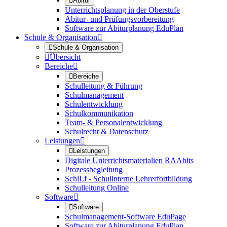

Abitur
Unterrichtsplanung in der Oberstufe
Abitur- und Prüfungsvorbereitung
Software zur Abiturplanung EduPlan
Schule & Organisation


Schule & Organisation

Übersicht
Bereiche


Bereiche
Schulleitung & Führung
Schulmanagement
Schulentwicklung
Schulkommunikation
Team- & Personalentwicklung
Schulrecht & Datenschutz
Leistungen


Leistungen
Digitale Unterrichtsmaterialien RAAbits
Prozessbegleitung
SchiLf - Schulinterne Lehrerfortbildung
Schulleitung Online
Software


Software
Schulmanagement-Software EduPage
Software zur Abiturplanung EduPlan