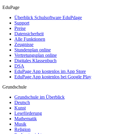
EduPage
Überblick Schulsoftware EduPdage
Support
Preise
Datensicherheit
Alle Funktionen
Zeugnisse
Stundenplan online
Vertretungsplan online
Digitales Klassenbuch
DSA
EduPage App kostenlos im App Store
EduPage App kostenlos bei Google Play
Grundschule
Grundschule im Überblick
Deutsch
Kunst
Leseförderung
Mathematik
Musik
Religion