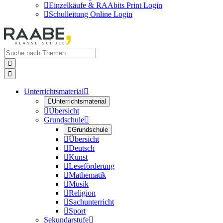

Einzelkäufe & RAAbits Print Login

Schulleitung Online Login


Unterrichtsmaterial


Unterrichtsmaterial

Übersicht
Grundschule


Grundschule

Übersicht

Deutsch

Kunst

Leseförderung

Mathematik

Musik

Religion

Sachunterricht

Sport
Sekundarstufe
