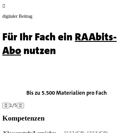

digitaler Beitrag
Für Ihr Fach ein
RAAbits-
Abo
nutzen

Bis zu 5.500 Materialien pro Fach
1
/
5


Kompetenzen
11/12 (G8), 12/13 (G9)