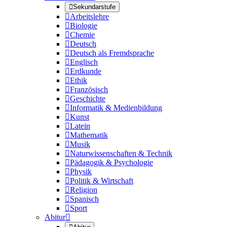

Sekundarstufe

Arbeitslehre

Biologie

Chemie

Deutsch

Deutsch als Fremdsprache

Englisch

Erdkunde

Ethik

Französisch

Geschichte

Informatik & Medienbildung

Kunst

Latein

Mathematik

Musik

Naturwissenschaften & Technik

Pädagogik & Psychologie

Physik

Politik & Wirtschaft

Religion

Spanisch

Sport
Abitur
