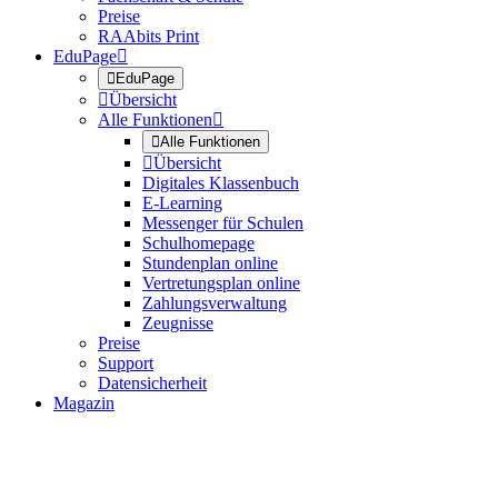
Preise
RAAbits Print
EduPage


EduPage

Übersicht
Alle Funktionen


Alle Funktionen

Übersicht
Digitales Klassenbuch
E-Learning
Messenger für Schulen
Schulhomepage
Stundenplan online
Vertretungsplan online
Zahlungsverwaltung
Zeugnisse
Preise
Support
Datensicherheit
Magazin