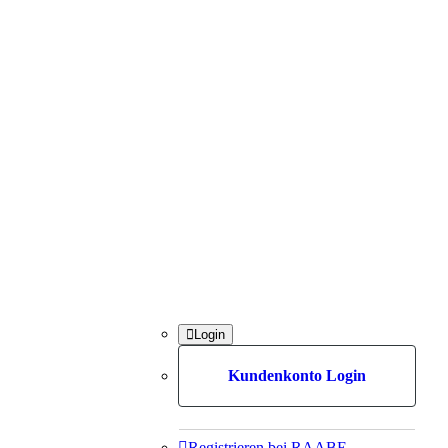

Login
Kundenkonto Login

Registrieren bei RAABE