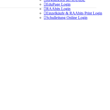

EduPage Login

RAAbits Login

Einzelkäufe & RAAbits Print Login

Schulleitung Online Login