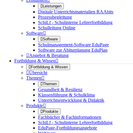
Leistungen


Leistungen
Digitale Unterrichtsmaterialien RAAbits
Prozessbegleitung
SchiLf - Schulinterne Lehrerfortbildung
Schulleitung Online
Software


Software
Schulmanagement-Software EduPage
Software zur Abiturplanung EduPlan

Angebot & Beratung
Fortbildung & Wissen


Fortbildung & Wissen

Übersicht
Themen


Themen
Gesundheit & Resilienz
Klassenführung & Schulklima
Unterrichtsentwicklung & Didaktik
Produkte


Produkte
Fachbücher & Fachinformationen
SchiLf - Schulinterne Lehrerfortbildung
EduPage-Fortbildungsangebote