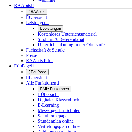
Webinare
RAAbits


RAAbits

Übersicht
Leistungen


Leistungen
Kostenloses Unterrichtsmaterial
Studium & Referendariat
Unterrichtsplanung in der Oberstufe
Fachschaft & Schule
Preise
RAAbits Print
EduPage


EduPage

Übersicht
Alle Funktionen


Alle Funktionen

Übersicht
Digitales Klassenbuch
E-Learning
Messenger für Schulen
Schulhomepage
Stundenplan online
Vertretungsplan online
Zahlungsverwaltung