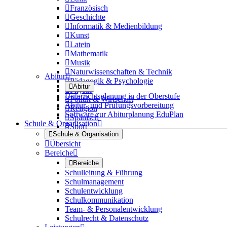

Französisch

Geschichte

Informatik & Medienbildung

Kunst

Latein

Mathematik

Musik

Naturwissenschaften & Technik
Abitur


Pädagogik & Psychologie

Abitur

Physik
Unterrichtsplanung in der Oberstufe

Politik & Wirtschaft
Abitur- und Prüfungsvorbereitung

Religion
Software zur Abiturplanung EduPlan

Spanisch
Schule & Organisation


Sport

Schule & Organisation

Übersicht
Bereiche


Bereiche
Schulleitung & Führung
Schulmanagement
Schulentwicklung
Schulkommunikation
Team- & Personalentwicklung
Schulrecht & Datenschutz