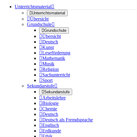
Unterrichtsmaterial


Unterrichtsmaterial

Übersicht
Grundschule


Grundschule

Übersicht

Deutsch

Kunst

Leseförderung

Mathematik

Musik

Religion

Sachunterricht

Sport
Sekundarstufe


Sekundarstufe

Arbeitslehre

Biologie

Chemie

Deutsch

Deutsch als Fremdsprache

Englisch

Erdkunde

Ethik