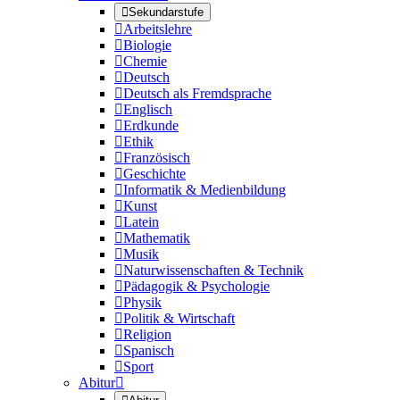

Sekundarstufe

Arbeitslehre

Biologie

Chemie

Deutsch

Deutsch als Fremdsprache

Englisch

Erdkunde

Ethik

Französisch

Geschichte

Informatik & Medienbildung

Kunst

Latein

Mathematik

Musik

Naturwissenschaften & Technik

Pädagogik & Psychologie

Physik

Politik & Wirtschaft

Religion

Spanisch

Sport
Abitur
