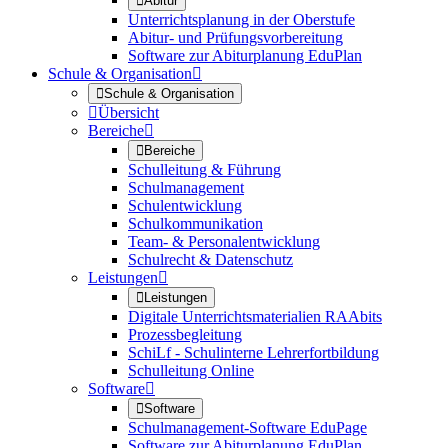

Abitur
Unterrichtsplanung in der Oberstufe
Abitur- und Prüfungsvorbereitung
Software zur Abiturplanung EduPlan
Schule & Organisation


Schule & Organisation

Übersicht
Bereiche


Bereiche
Schulleitung & Führung
Schulmanagement
Schulentwicklung
Schulkommunikation
Team- & Personalentwicklung
Schulrecht & Datenschutz
Leistungen


Leistungen
Digitale Unterrichtsmaterialien RAAbits
Prozessbegleitung
SchiLf - Schulinterne Lehrerfortbildung
Schulleitung Online
Software


Software
Schulmanagement-Software EduPage
Software zur Abiturplanung EduPlan