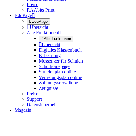
Preise
RAAbits Print
EduPage


EduPage

Übersicht
Alle Funktionen


Alle Funktionen

Übersicht
Digitales Klassenbuch
E-Learning
Messenger für Schulen
Schulhomepage
Stundenplan online
Vertretungsplan online
Zahlungsverwaltung
Zeugnisse
Preise
Support
Datensicherheit
Magazin