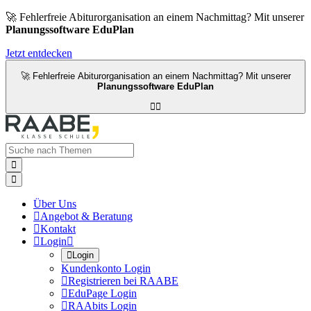
🚀 Fehlerfreie Abiturorganisation an einem Nachmittag? Mit unserer
Planungssoftware EduPlan
Jetzt entdecken
🚀 Fehlerfreie Abiturorganisation an einem Nachmittag? Mit unserer
Planungssoftware EduPlan




Über Uns

Angebot & Beratung

Kontakt

Login


Login
Kundenkonto Login

Registrieren bei RAABE

EduPage Login

RAAbits Login