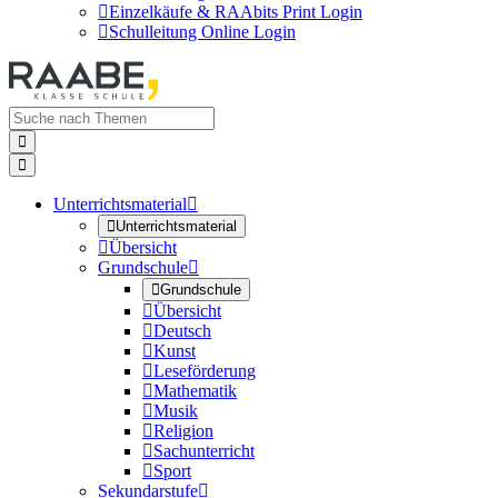

Einzelkäufe & RAAbits Print Login

Schulleitung Online Login


Unterrichtsmaterial


Unterrichtsmaterial

Übersicht
Grundschule


Grundschule

Übersicht

Deutsch

Kunst

Leseförderung

Mathematik

Musik

Religion

Sachunterricht

Sport
Sekundarstufe
