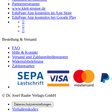
Partnerprogramm
www.klett-gruppe.de
EduPage App kostenlos im App Store
EduPage App kostenlos bei Google Play



Bestellung & Versand
FAQ
Hilfe & Kontakt
Versand und Zahlungsbedingungen
Widerrufsbelehrung
Zahlungsarten
© Dr. Josef Raabe Verlags-GmbH
Datenschutzeinstellungen
Verhaltenskodex