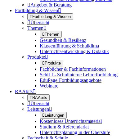

Angebot & Beratung
Fortbildung & Wissen


Fortbildung & Wissen

Übersicht
Themen


Themen
Gesundheit & Resilienz
Klassenführung & Schulklima
Unterrichtsentwicklung & Didaktik
Produkte


Produkte
Fachbücher & Fachinformationen
SchiLf - Schulinterne Lehrerfortbildung
EduPage-Fortbildungsangebote
Webinare
RAAbits


RAAbits

Übersicht
Leistungen


Leistungen
Kostenloses Unterrichtsmaterial
Studium & Referendariat
Unterrichtsplanung in der Oberstufe
Fachschaft & Schule