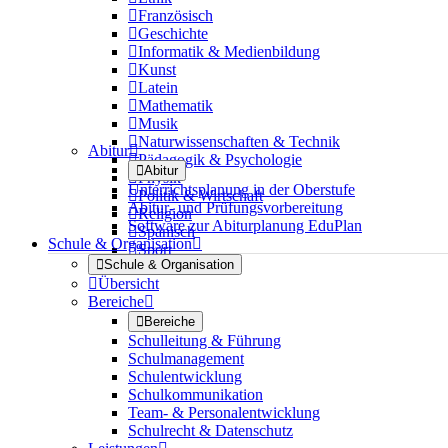

Französisch

Geschichte

Informatik & Medienbildung

Kunst

Latein

Mathematik

Musik

Naturwissenschaften & Technik
Abitur


Pädagogik & Psychologie

Abitur

Physik
Unterrichtsplanung in der Oberstufe

Politik & Wirtschaft
Abitur- und Prüfungsvorbereitung

Religion
Software zur Abiturplanung EduPlan

Spanisch
Schule & Organisation


Sport

Schule & Organisation

Übersicht
Bereiche


Bereiche
Schulleitung & Führung
Schulmanagement
Schulentwicklung
Schulkommunikation
Team- & Personalentwicklung
Schulrecht & Datenschutz