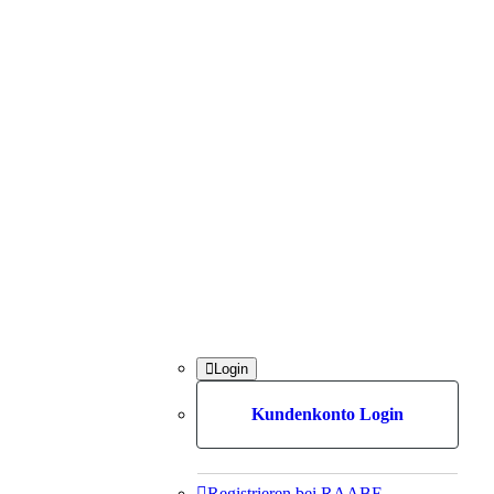

Login
Kundenkonto Login

Registrieren bei RAABE