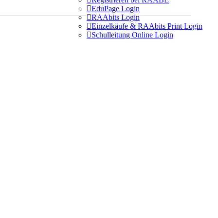

EduPage Login

RAAbits Login

Einzelkäufe & RAAbits Print Login

Schulleitung Online Login