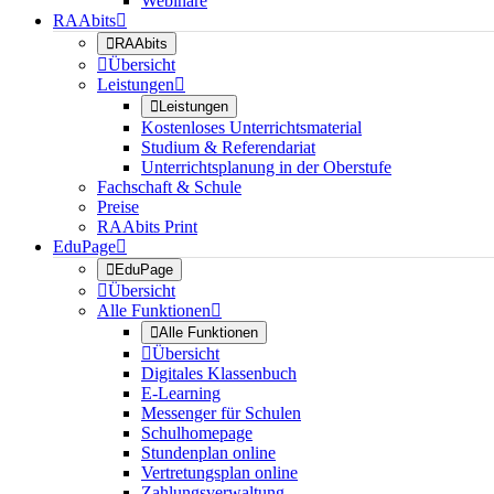
Webinare
RAAbits


RAAbits

Übersicht
Leistungen


Leistungen
Kostenloses Unterrichtsmaterial
Studium & Referendariat
Unterrichtsplanung in der Oberstufe
Fachschaft & Schule
Preise
RAAbits Print
EduPage


EduPage

Übersicht
Alle Funktionen


Alle Funktionen

Übersicht
Digitales Klassenbuch
E-Learning
Messenger für Schulen
Schulhomepage
Stundenplan online
Vertretungsplan online
Zahlungsverwaltung