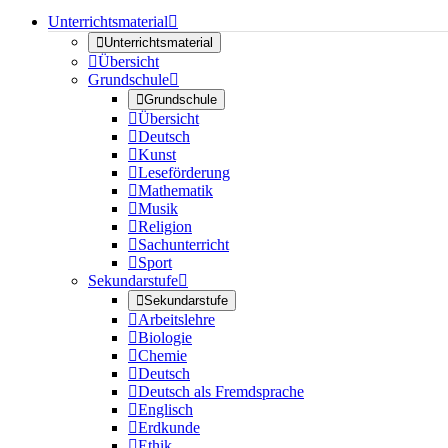
Unterrichtsmaterial


Unterrichtsmaterial

Übersicht
Grundschule


Grundschule

Übersicht

Deutsch

Kunst

Leseförderung

Mathematik

Musik

Religion

Sachunterricht

Sport
Sekundarstufe


Sekundarstufe

Arbeitslehre

Biologie

Chemie

Deutsch

Deutsch als Fremdsprache

Englisch

Erdkunde

Ethik