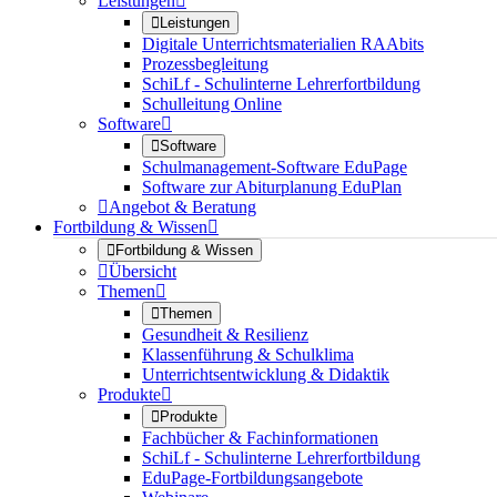
Leistungen


Leistungen
Digitale Unterrichtsmaterialien RAAbits
Prozessbegleitung
SchiLf - Schulinterne Lehrerfortbildung
Schulleitung Online
Software


Software
Schulmanagement-Software EduPage
Software zur Abiturplanung EduPlan

Angebot & Beratung
Fortbildung & Wissen


Fortbildung & Wissen

Übersicht
Themen


Themen
Gesundheit & Resilienz
Klassenführung & Schulklima
Unterrichtsentwicklung & Didaktik
Produkte


Produkte
Fachbücher & Fachinformationen
SchiLf - Schulinterne Lehrerfortbildung
EduPage-Fortbildungsangebote