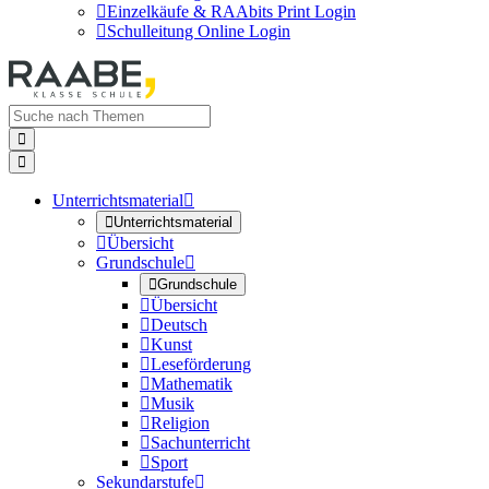

Einzelkäufe & RAAbits Print Login

Schulleitung Online Login


Unterrichtsmaterial


Unterrichtsmaterial

Übersicht
Grundschule


Grundschule

Übersicht

Deutsch

Kunst

Leseförderung

Mathematik

Musik

Religion

Sachunterricht

Sport
Sekundarstufe
