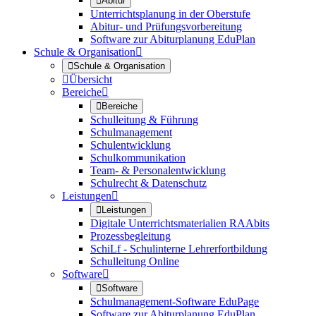

Abitur
Unterrichtsplanung in der Oberstufe
Abitur- und Prüfungsvorbereitung
Software zur Abiturplanung EduPlan
Schule & Organisation


Schule & Organisation

Übersicht
Bereiche


Bereiche
Schulleitung & Führung
Schulmanagement
Schulentwicklung
Schulkommunikation
Team- & Personalentwicklung
Schulrecht & Datenschutz
Leistungen


Leistungen
Digitale Unterrichtsmaterialien RAAbits
Prozessbegleitung
SchiLf - Schulinterne Lehrerfortbildung
Schulleitung Online
Software


Software
Schulmanagement-Software EduPage
Software zur Abiturplanung EduPlan