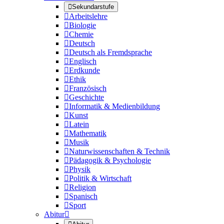

Sekundarstufe

Arbeitslehre

Biologie

Chemie

Deutsch

Deutsch als Fremdsprache

Englisch

Erdkunde

Ethik

Französisch

Geschichte

Informatik & Medienbildung

Kunst

Latein

Mathematik

Musik

Naturwissenschaften & Technik

Pädagogik & Psychologie

Physik

Politik & Wirtschaft

Religion

Spanisch

Sport
Abitur
