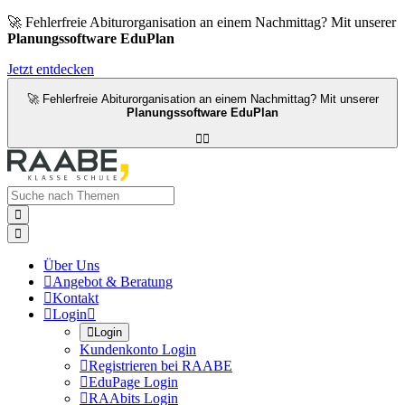
🚀 Fehlerfreie Abiturorganisation an einem Nachmittag? Mit unserer
Planungssoftware EduPlan
Jetzt entdecken
🚀 Fehlerfreie Abiturorganisation an einem Nachmittag? Mit unserer
Planungssoftware EduPlan




Über Uns

Angebot & Beratung

Kontakt

Login


Login
Kundenkonto Login

Registrieren bei RAABE

EduPage Login

RAAbits Login