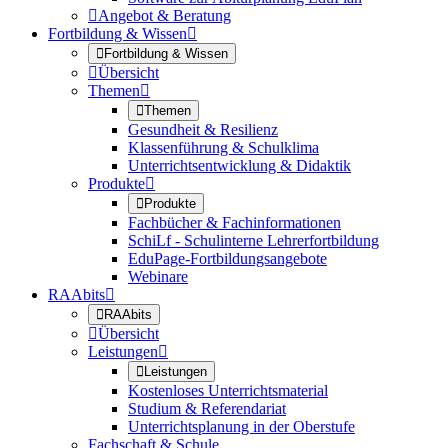

Angebot & Beratung
Fortbildung & Wissen


Fortbildung & Wissen

Übersicht
Themen


Themen
Gesundheit & Resilienz
Klassenführung & Schulklima
Unterrichtsentwicklung & Didaktik
Produkte


Produkte
Fachbücher & Fachinformationen
SchiLf - Schulinterne Lehrerfortbildung
EduPage-Fortbildungsangebote
Webinare
RAAbits


RAAbits

Übersicht
Leistungen


Leistungen
Kostenloses Unterrichtsmaterial
Studium & Referendariat
Unterrichtsplanung in der Oberstufe
Fachschaft & Schule