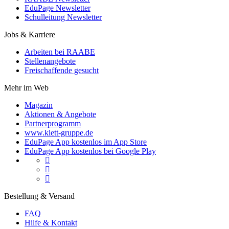
EduPage Newsletter
Schulleitung Newsletter
Jobs & Karriere
Arbeiten bei RAABE
Stellenangebote
Freischaffende gesucht
Mehr im Web
Magazin
Aktionen & Angebote
Partnerprogramm
www.klett-gruppe.de
EduPage App kostenlos im App Store
EduPage App kostenlos bei Google Play



Bestellung & Versand
FAQ
Hilfe & Kontakt