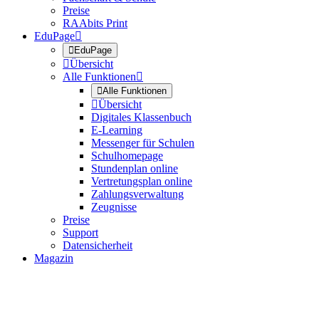
Preise
RAAbits Print
EduPage


EduPage

Übersicht
Alle Funktionen


Alle Funktionen

Übersicht
Digitales Klassenbuch
E-Learning
Messenger für Schulen
Schulhomepage
Stundenplan online
Vertretungsplan online
Zahlungsverwaltung
Zeugnisse
Preise
Support
Datensicherheit
Magazin