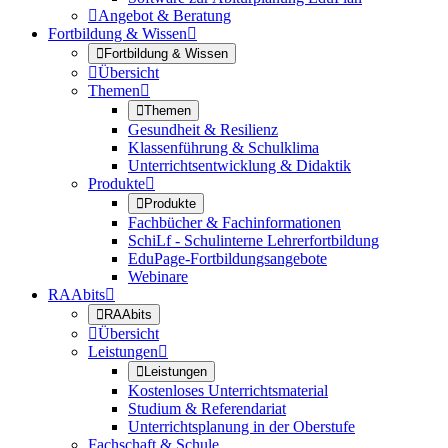

Angebot & Beratung
Fortbildung & Wissen


Fortbildung & Wissen

Übersicht
Themen


Themen
Gesundheit & Resilienz
Klassenführung & Schulklima
Unterrichtsentwicklung & Didaktik
Produkte


Produkte
Fachbücher & Fachinformationen
SchiLf - Schulinterne Lehrerfortbildung
EduPage-Fortbildungsangebote
Webinare
RAAbits


RAAbits

Übersicht
Leistungen


Leistungen
Kostenloses Unterrichtsmaterial
Studium & Referendariat
Unterrichtsplanung in der Oberstufe
Fachschaft & Schule