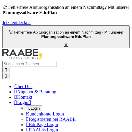
🚀 Fehlerfreie Abiturorganisation an einem Nachmittag? Mit unserer
Planungssoftware EduPlan
Jetzt entdecken
🚀 Fehlerfreie Abiturorganisation an einem Nachmittag? Mit unserer
Planungssoftware EduPlan




Über Uns

Angebot & Beratung

Kontakt

Login


Login
Kundenkonto Login

Registrieren bei RAABE

EduPage Login

RAAbits Login