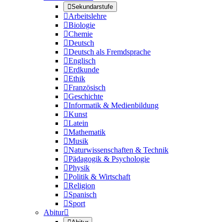

Sekundarstufe

Arbeitslehre

Biologie

Chemie

Deutsch

Deutsch als Fremdsprache

Englisch

Erdkunde

Ethik

Französisch

Geschichte

Informatik & Medienbildung

Kunst

Latein

Mathematik

Musik

Naturwissenschaften & Technik

Pädagogik & Psychologie

Physik

Politik & Wirtschaft

Religion

Spanisch

Sport
Abitur
