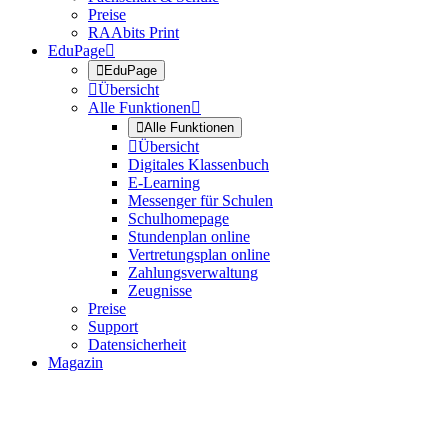
Preise
RAAbits Print
EduPage


EduPage

Übersicht
Alle Funktionen


Alle Funktionen

Übersicht
Digitales Klassenbuch
E-Learning
Messenger für Schulen
Schulhomepage
Stundenplan online
Vertretungsplan online
Zahlungsverwaltung
Zeugnisse
Preise
Support
Datensicherheit
Magazin