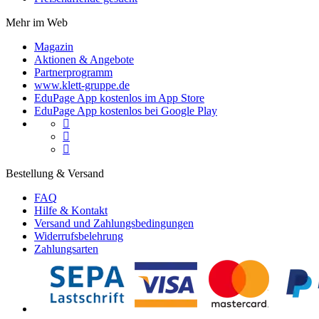
Mehr im Web
Magazin
Aktionen & Angebote
Partnerprogramm
www.klett-gruppe.de
EduPage App kostenlos im App Store
EduPage App kostenlos bei Google Play



Bestellung & Versand
FAQ
Hilfe & Kontakt
Versand und Zahlungsbedingungen
Widerrufsbelehrung
Zahlungsarten