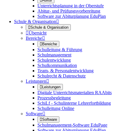

Abitur
Unterrichtsplanung in der Oberstufe
Abitur- und Prüfungsvorbereitung
Software zur Abiturplanung EduPlan
Schule & Organisation


Schule & Organisation

Übersicht
Bereiche


Bereiche
Schulleitung & Führung
Schulmanagement
Schulentwicklung
Schulkommunikation
Team- & Personalentwicklung
Schulrecht & Datenschutz
Leistungen


Leistungen
Digitale Unterrichtsmaterialien RAAbits
Prozessbegleitung
SchiLf - Schulinterne Lehrerfortbildung
Schulleitung Online
Software


Software
Schulmanagement-Software EduPage
Software zur Abiturplanung EduPlan