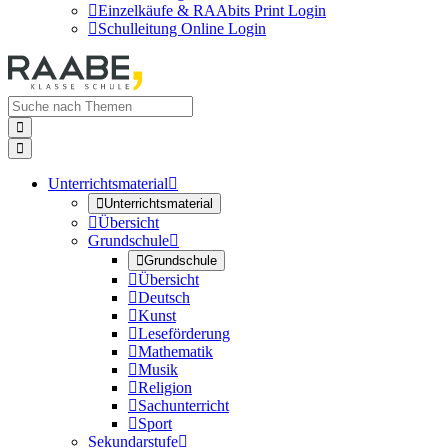

Einzelkäufe & RAAbits Print Login

Schulleitung Online Login


Unterrichtsmaterial


Unterrichtsmaterial

Übersicht
Grundschule


Grundschule

Übersicht

Deutsch

Kunst

Leseförderung

Mathematik

Musik

Religion

Sachunterricht

Sport
Sekundarstufe
