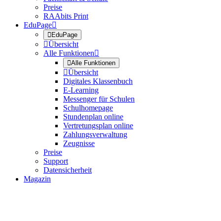
Preise
RAAbits Print
EduPage


EduPage

Übersicht
Alle Funktionen


Alle Funktionen

Übersicht
Digitales Klassenbuch
E-Learning
Messenger für Schulen
Schulhomepage
Stundenplan online
Vertretungsplan online
Zahlungsverwaltung
Zeugnisse
Preise
Support
Datensicherheit
Magazin