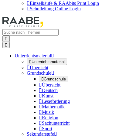

Einzelkäufe & RAAbits Print Login

Schulleitung Online Login


Unterrichtsmaterial


Unterrichtsmaterial

Übersicht
Grundschule


Grundschule

Übersicht

Deutsch

Kunst

Leseförderung

Mathematik

Musik

Religion

Sachunterricht

Sport
Sekundarstufe
