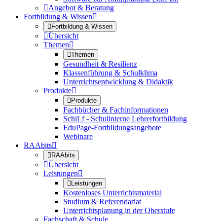

Angebot & Beratung
Fortbildung & Wissen


Fortbildung & Wissen

Übersicht
Themen


Themen
Gesundheit & Resilienz
Klassenführung & Schulklima
Unterrichtsentwicklung & Didaktik
Produkte


Produkte
Fachbücher & Fachinformationen
SchiLf - Schulinterne Lehrerfortbildung
EduPage-Fortbildungsangebote
Webinare
RAAbits


RAAbits

Übersicht
Leistungen


Leistungen
Kostenloses Unterrichtsmaterial
Studium & Referendariat
Unterrichtsplanung in der Oberstufe
Fachschaft & Schule