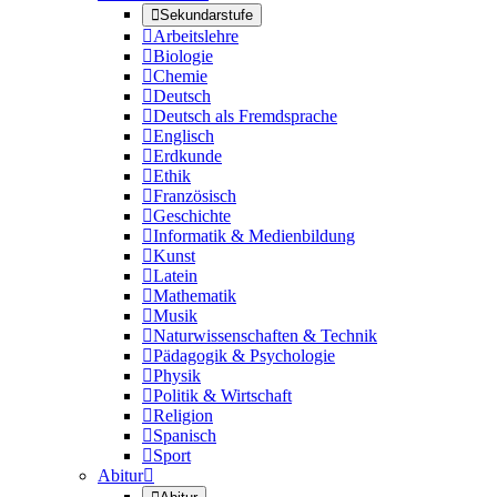

Sekundarstufe

Arbeitslehre

Biologie

Chemie

Deutsch

Deutsch als Fremdsprache

Englisch

Erdkunde

Ethik

Französisch

Geschichte

Informatik & Medienbildung

Kunst

Latein

Mathematik

Musik

Naturwissenschaften & Technik

Pädagogik & Psychologie

Physik

Politik & Wirtschaft

Religion

Spanisch

Sport
Abitur
