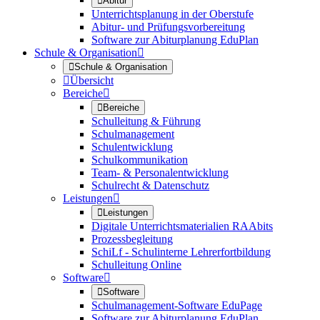

Abitur
Unterrichtsplanung in der Oberstufe
Abitur- und Prüfungsvorbereitung
Software zur Abiturplanung EduPlan
Schule & Organisation


Schule & Organisation

Übersicht
Bereiche


Bereiche
Schulleitung & Führung
Schulmanagement
Schulentwicklung
Schulkommunikation
Team- & Personalentwicklung
Schulrecht & Datenschutz
Leistungen


Leistungen
Digitale Unterrichtsmaterialien RAAbits
Prozessbegleitung
SchiLf - Schulinterne Lehrerfortbildung
Schulleitung Online
Software


Software
Schulmanagement-Software EduPage
Software zur Abiturplanung EduPlan