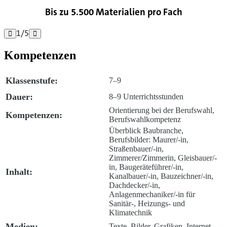
Bis zu 5.500 Materialien pro Fach
1
/
5


Kompetenzen
Klassenstufe:
7–9
Dauer:
8–9 Unterrichtsstunden
Orientierung bei der Berufswahl,
Kompetenzen:
Berufswahlkompetenz
Überblick Baubranche,
Berufsbilder: Maurer/-in,
Straßenbauer/-in,
Zimmerer/Zimmerin, Gleisbauer/-
in, Baugeräteführer/-in,
Inhalt:
Kanalbauer/-in, Bauzeichner/-in,
Dachdecker/-in,
Anlagenmechaniker/-in für
Sanitär-, Heizungs- und
Klimatechnik
Medien:
Texte, Bilder, Grafiken, Internet