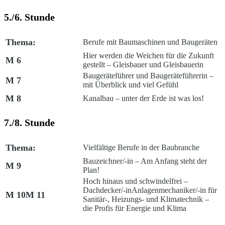
5./6. Stunde
Thema:
Berufe mit Baumaschinen und Baugeräten
Hier werden die Weichen für die Zukunft
M 6
gestellt – Gleisbauer und Gleisbauerin
Baugeräteführer und Baugeräteführerin –
M 7
mit Überblick und viel Gefühl
M 8
Kanalbau – unter der Erde ist was los!
7./8. Stunde
Thema:
Vielfältige Berufe in der Baubranche
Bauzeichner/-in – Am Anfang steht der
M 9
Plan!
Hoch hinaus und schwindelfrei –
Dachdecker/-in
Anlagenmechaniker/-in für
M 10
M 11
Sanitär-, Heizungs- und Klimatechnik –
die Profis für Energie und Klima