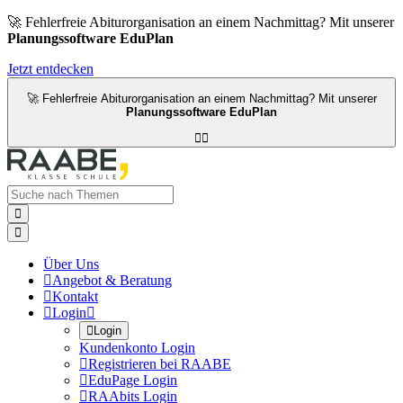
🚀 Fehlerfreie Abiturorganisation an einem Nachmittag? Mit unserer
Planungssoftware EduPlan
Jetzt entdecken
🚀 Fehlerfreie Abiturorganisation an einem Nachmittag? Mit unserer
Planungssoftware EduPlan




Über Uns

Angebot & Beratung

Kontakt

Login


Login
Kundenkonto Login

Registrieren bei RAABE

EduPage Login

RAAbits Login