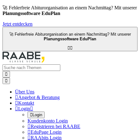
🚀 Fehlerfreie Abiturorganisation an einem Nachmittag? Mit unserer
Planungssoftware EduPlan
Jetzt entdecken
🚀 Fehlerfreie Abiturorganisation an einem Nachmittag? Mit unserer
Planungssoftware EduPlan




Über Uns

Angebot & Beratung

Kontakt

Login


Login
Kundenkonto Login

Registrieren bei RAABE

EduPage Login

RAAbits Login