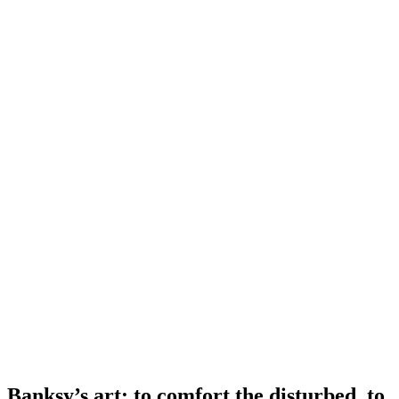
Banksy’s art: to comfort the disturbed, to