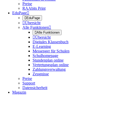
Preise
RAAbits Print
EduPage


EduPage

Übersicht
Alle Funktionen


Alle Funktionen

Übersicht
Digitales Klassenbuch
E-Learning
Messenger für Schulen
Schulhomepage
Stundenplan online
Vertretungsplan online
Zahlungsverwaltung
Zeugnisse
Preise
Support
Datensicherheit
Magazin