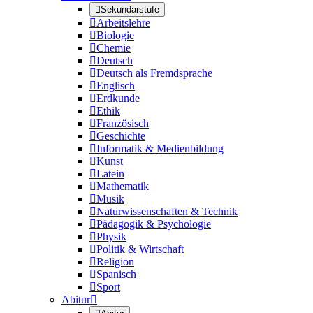

Sekundarstufe

Arbeitslehre

Biologie

Chemie

Deutsch

Deutsch als Fremdsprache

Englisch

Erdkunde

Ethik

Französisch

Geschichte

Informatik & Medienbildung

Kunst

Latein

Mathematik

Musik

Naturwissenschaften & Technik

Pädagogik & Psychologie

Physik

Politik & Wirtschaft

Religion

Spanisch

Sport
Abitur
