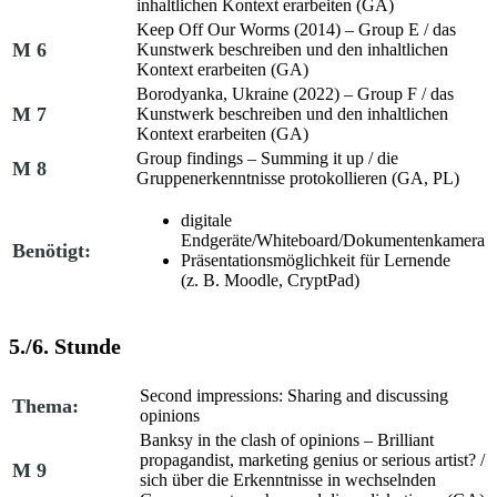
inhaltlichen Kontext erarbeiten (GA)
Keep Off Our Worms (2014)
– Group E /
das
M 6
Kunstwerk beschreiben und den inhaltlichen
Kontext erarbeiten (GA)
Borodyanka, Ukraine (2022)
– Group F /
das
M 7
Kunstwerk beschreiben und den inhaltlichen
Kontext erarbeiten (GA)
Group findings – Summing it up /
die
M 8
Gruppenerkenntnisse protokollieren (GA, PL)
digitale
Endgeräte/Whiteboard/Dokumentenkamera
Benötigt:
Präsentationsmöglichkeit für Lernende
(z. B.
Moodle
,
CryptPad
)
5./6. Stunde
Second impressions: Sharing and discussing
Thema:
opinions
Banksy in the clash of opinions – Brilliant
propagandist, marketing genius or serious artist? /
M 9
sich über die Erkenntnisse in wechselnden