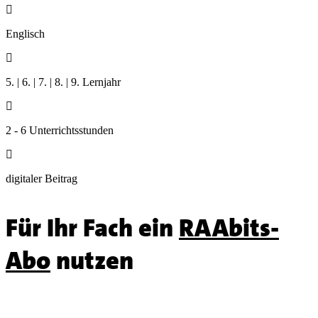

Englisch

5. | 6. | 7. | 8. | 9. Lernjahr

2 - 6 Unterrichtsstunden

digitaler Beitrag
Für Ihr Fach ein
RAAbits-
Abo
nutzen
