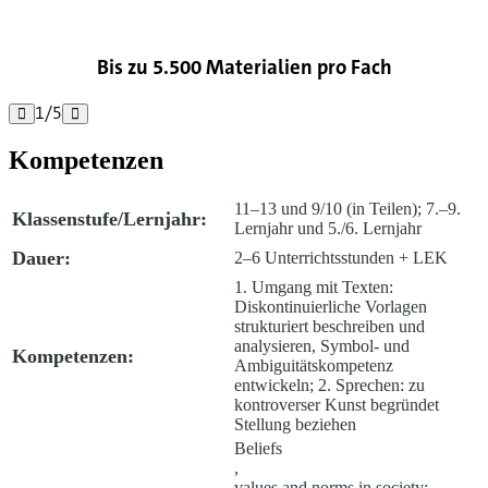
Bis zu 5.500 Materialien pro Fach
1
/
5


Kompetenzen
11–13 und 9/10 (in Teilen); 7.–9.
Klassenstufe/Lernjahr:
Lernjahr und 5./6. Lernjahr
Dauer:
2–6 Unterrichtsstunden + LEK
1. Umgang mit Texten:
Diskontinuierliche Vorlagen
strukturiert beschreiben und
analysieren, Symbol- und
Kompetenzen:
Ambiguitäts­kompetenz
entwickeln; 2. Sprechen: zu
kontroverser Kunst begründet
Stellung beziehen
Beliefs
,
values and norms in society: