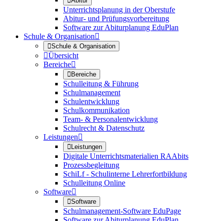

Abitur
Unterrichtsplanung in der Oberstufe
Abitur- und Prüfungsvorbereitung
Software zur Abiturplanung EduPlan
Schule & Organisation


Schule & Organisation

Übersicht
Bereiche


Bereiche
Schulleitung & Führung
Schulmanagement
Schulentwicklung
Schulkommunikation
Team- & Personalentwicklung
Schulrecht & Datenschutz
Leistungen


Leistungen
Digitale Unterrichtsmaterialien RAAbits
Prozessbegleitung
SchiLf - Schulinterne Lehrerfortbildung
Schulleitung Online
Software


Software
Schulmanagement-Software EduPage
Software zur Abiturplanung EduPlan