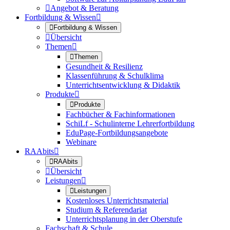

Angebot & Beratung
Fortbildung & Wissen


Fortbildung & Wissen

Übersicht
Themen


Themen
Gesundheit & Resilienz
Klassenführung & Schulklima
Unterrichtsentwicklung & Didaktik
Produkte


Produkte
Fachbücher & Fachinformationen
SchiLf - Schulinterne Lehrerfortbildung
EduPage-Fortbildungsangebote
Webinare
RAAbits


RAAbits

Übersicht
Leistungen


Leistungen
Kostenloses Unterrichtsmaterial
Studium & Referendariat
Unterrichtsplanung in der Oberstufe
Fachschaft & Schule