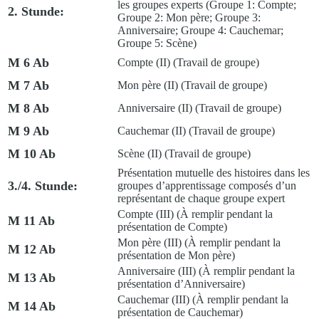
les groupes experts (Groupe 1:
Compte
;
2. Stunde:
Groupe 2:
Mon père
; Groupe 3:
Anniversaire
; Groupe 4:
Cauchemar
;
Groupe 5:
Scène
)
M 6 Ab
Compte (II)
(Travail de groupe)
M 7 Ab
Mon père (II)
(Travail de groupe)
M 8 Ab
Anniversaire (II)
(Travail de groupe)
M 9 Ab
Cauchemar (II)
(Travail de groupe)
M 10 Ab
Scène (II)
(Travail de groupe)
Présentation mutuelle des histoires dans les
3./4. Stunde:
groupes d’apprentissage composés d’un
représentant de chaque groupe expert
Compte (III)
(À remplir pendant la
M 11 Ab
présentation de
Compte
)
Mon père (III)
(À remplir pendant la
M 12 Ab
présentation de
Mon père
)
Anniversaire (III)
(À remplir pendant la
M 13 Ab
présentation d’
Anniversaire
)
Cauchemar (III)
(À remplir pendant la
M 14 Ab
présentation de
Cauchemar
)