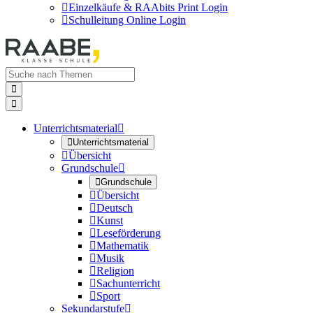

Einzelkäufe & RAAbits Print Login

Schulleitung Online Login


Unterrichtsmaterial


Unterrichtsmaterial

Übersicht
Grundschule


Grundschule

Übersicht

Deutsch

Kunst

Leseförderung

Mathematik

Musik

Religion

Sachunterricht

Sport
Sekundarstufe
