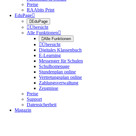
Preise
RAAbits Print
EduPage


EduPage

Übersicht
Alle Funktionen


Alle Funktionen

Übersicht
Digitales Klassenbuch
E-Learning
Messenger für Schulen
Schulhomepage
Stundenplan online
Vertretungsplan online
Zahlungsverwaltung
Zeugnisse
Preise
Support
Datensicherheit
Magazin