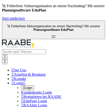
🚀 Fehlerfreie Abiturorganisation an einem Nachmittag? Mit unserer
Planungssoftware EduPlan
Jetzt entdecken
🚀 Fehlerfreie Abiturorganisation an einem Nachmittag? Mit unserer
Planungssoftware EduPlan




Über Uns

Angebot & Beratung

Kontakt

Login


Login
Kundenkonto Login

Registrieren bei RAABE

EduPage Login

RAAbits Login