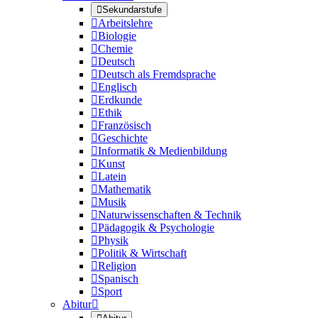

Sekundarstufe

Arbeitslehre

Biologie

Chemie

Deutsch

Deutsch als Fremdsprache

Englisch

Erdkunde

Ethik

Französisch

Geschichte

Informatik & Medienbildung

Kunst

Latein

Mathematik

Musik

Naturwissenschaften & Technik

Pädagogik & Psychologie

Physik

Politik & Wirtschaft

Religion

Spanisch

Sport
Abitur
