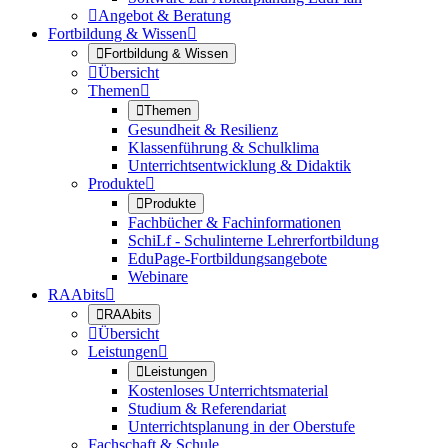

Angebot & Beratung
Fortbildung & Wissen


Fortbildung & Wissen

Übersicht
Themen


Themen
Gesundheit & Resilienz
Klassenführung & Schulklima
Unterrichtsentwicklung & Didaktik
Produkte


Produkte
Fachbücher & Fachinformationen
SchiLf - Schulinterne Lehrerfortbildung
EduPage-Fortbildungsangebote
Webinare
RAAbits


RAAbits

Übersicht
Leistungen


Leistungen
Kostenloses Unterrichtsmaterial
Studium & Referendariat
Unterrichtsplanung in der Oberstufe
Fachschaft & Schule