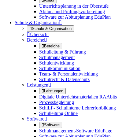

Abitur
Unterrichtsplanung in der Oberstufe
Abitur- und Prüfungsvorbereitung
Software zur Abiturplanung EduPlan
Schule & Organisation


Schule & Organisation

Übersicht
Bereiche


Bereiche
Schulleitung & Führung
Schulmanagement
Schulentwicklung
Schulkommunikation
Team- & Personalentwicklung
Schulrecht & Datenschutz
Leistungen


Leistungen
Digitale Unterrichtsmaterialien RAAbits
Prozessbegleitung
SchiLf - Schulinterne Lehrerfortbildung
Schulleitung Online
Software


Software
Schulmanagement-Software EduPage
Software zur Abiturplanung EduPlan