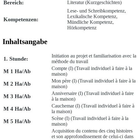
Bereich:
Literatur (Kurzgeschichten)
Lese- und Schreibkompetenz,
Lexikalische Kompetenz,
Kompetenzen:
Mündliche Kompetenz,
Hörkompetenz
Inhaltsangabe
Initiation au projet et familiarisation avec la
1. Stunde:
méthode du travail
Compte (I)
(Travail individuel à faire à la
M 1 Ha/Ab
maison)
Mon père (I)
(Travail individuel à faire à la
M 2 Ha/Ab
maison)
Anniversaire (I)
(Travail individuel à faire
M 3 Ha/Ab
à la maison)
Cauchemar (I)
(Travail individuel à faire à
M 4 Ha/Ab
la maison)
Scène (I)
(Travail individuel à faire à la
M 5 Ha/Ab
maison)
Acquisition du contenu des cinq histoires
et son approfondissement de celui-ci dans