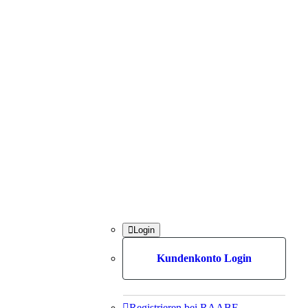

Login
Kundenkonto Login

Registrieren bei RAABE