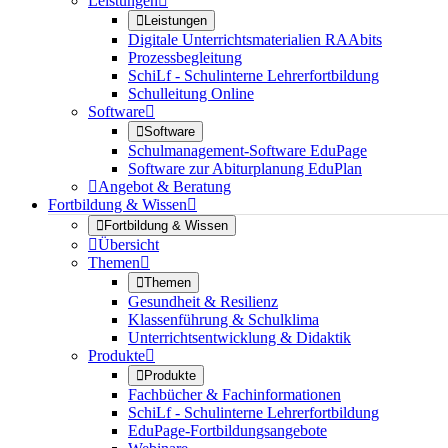
Leistungen


Leistungen
Digitale Unterrichtsmaterialien RAAbits
Prozessbegleitung
SchiLf - Schulinterne Lehrerfortbildung
Schulleitung Online
Software


Software
Schulmanagement-Software EduPage
Software zur Abiturplanung EduPlan

Angebot & Beratung
Fortbildung & Wissen


Fortbildung & Wissen

Übersicht
Themen


Themen
Gesundheit & Resilienz
Klassenführung & Schulklima
Unterrichtsentwicklung & Didaktik
Produkte


Produkte
Fachbücher & Fachinformationen
SchiLf - Schulinterne Lehrerfortbildung
EduPage-Fortbildungsangebote