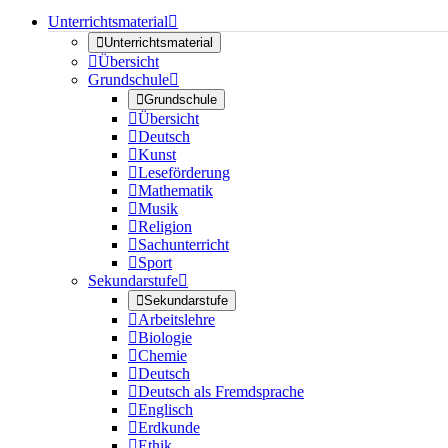
Unterrichtsmaterial


Unterrichtsmaterial

Übersicht
Grundschule


Grundschule

Übersicht

Deutsch

Kunst

Leseförderung

Mathematik

Musik

Religion

Sachunterricht

Sport
Sekundarstufe


Sekundarstufe

Arbeitslehre

Biologie

Chemie

Deutsch

Deutsch als Fremdsprache

Englisch

Erdkunde

Ethik