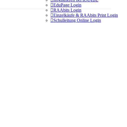

EduPage Login

RAAbits Login

Einzelkäufe & RAAbits Print Login

Schulleitung Online Login