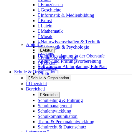

Französisch

Geschichte

Informatik & Medienbildung

Kunst

Latein

Mathematik

Musik

Naturwissenschaften & Technik
Abitur


Pädagogik & Psychologie

Abitur

Physik
Unterrichtsplanung in der Oberstufe

Politik & Wirtschaft
Abitur- und Prüfungsvorbereitung

Religion
Software zur Abiturplanung EduPlan

Spanisch
Schule & Organisation


Sport

Schule & Organisation

Übersicht
Bereiche


Bereiche
Schulleitung & Führung
Schulmanagement
Schulentwicklung
Schulkommunikation
Team- & Personalentwicklung
Schulrecht & Datenschutz