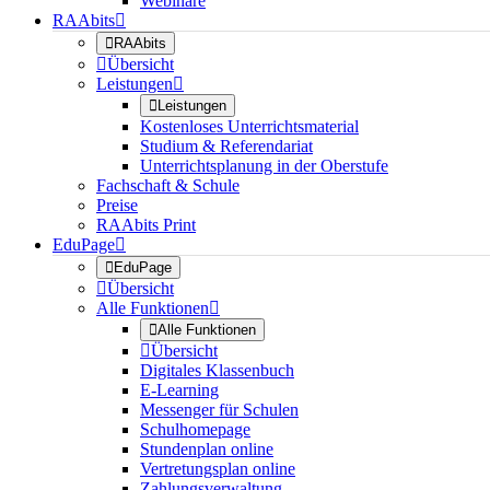
Webinare
RAAbits


RAAbits

Übersicht
Leistungen


Leistungen
Kostenloses Unterrichtsmaterial
Studium & Referendariat
Unterrichtsplanung in der Oberstufe
Fachschaft & Schule
Preise
RAAbits Print
EduPage


EduPage

Übersicht
Alle Funktionen


Alle Funktionen

Übersicht
Digitales Klassenbuch
E-Learning
Messenger für Schulen
Schulhomepage
Stundenplan online
Vertretungsplan online
Zahlungsverwaltung