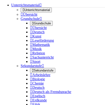
Unterrichtsmaterial


Unterrichtsmaterial

Übersicht
Grundschule


Grundschule

Übersicht

Deutsch

Kunst

Leseförderung

Mathematik

Musik

Religion

Sachunterricht

Sport
Sekundarstufe


Sekundarstufe

Arbeitslehre

Biologie

Chemie

Deutsch

Deutsch als Fremdsprache

Englisch

Erdkunde

Ethik