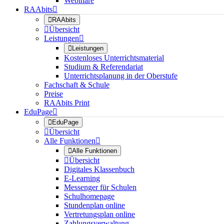
Webinare
RAAbits


RAAbits

Übersicht
Leistungen


Leistungen
Kostenloses Unterrichtsmaterial
Studium & Referendariat
Unterrichtsplanung in der Oberstufe
Fachschaft & Schule
Preise
RAAbits Print
EduPage


EduPage

Übersicht
Alle Funktionen


Alle Funktionen

Übersicht
Digitales Klassenbuch
E-Learning
Messenger für Schulen
Schulhomepage
Stundenplan online
Vertretungsplan online
Zahlungsverwaltung