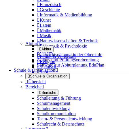

Französisch

Geschichte

Informatik & Medienbildung

Kunst

Latein

Mathematik

Musik

Naturwissenschaften & Technik
Abitur


Pädagogik & Psychologie

Abitur

Physik
Unterrichtsplanung in der Oberstufe

Politik & Wirtschaft
Abitur- und Prüfungsvorbereitung

Religion
Software zur Abiturplanung EduPlan

Spanisch
Schule & Organisation


Sport

Schule & Organisation

Übersicht
Bereiche


Bereiche
Schulleitung & Führung
Schulmanagement
Schulentwicklung
Schulkommunikation
Team- & Personalentwicklung
Schulrecht & Datenschutz