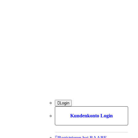

Login
Kundenkonto Login

Registrieren bei RAABE