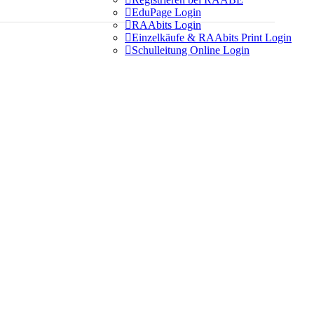

EduPage Login

RAAbits Login

Einzelkäufe & RAAbits Print Login

Schulleitung Online Login