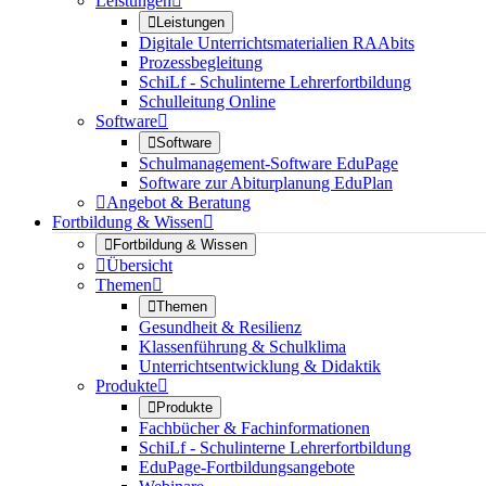
Leistungen


Leistungen
Digitale Unterrichtsmaterialien RAAbits
Prozessbegleitung
SchiLf - Schulinterne Lehrerfortbildung
Schulleitung Online
Software


Software
Schulmanagement-Software EduPage
Software zur Abiturplanung EduPlan

Angebot & Beratung
Fortbildung & Wissen


Fortbildung & Wissen

Übersicht
Themen


Themen
Gesundheit & Resilienz
Klassenführung & Schulklima
Unterrichtsentwicklung & Didaktik
Produkte


Produkte
Fachbücher & Fachinformationen
SchiLf - Schulinterne Lehrerfortbildung
EduPage-Fortbildungsangebote