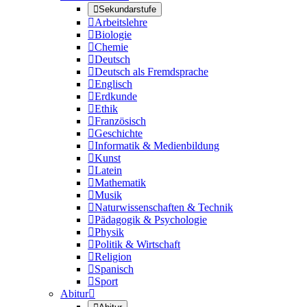

Sekundarstufe

Arbeitslehre

Biologie

Chemie

Deutsch

Deutsch als Fremdsprache

Englisch

Erdkunde

Ethik

Französisch

Geschichte

Informatik & Medienbildung

Kunst

Latein

Mathematik

Musik

Naturwissenschaften & Technik

Pädagogik & Psychologie

Physik

Politik & Wirtschaft

Religion

Spanisch

Sport
Abitur
