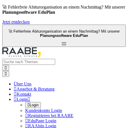
🚀 Fehlerfreie Abiturorganisation an einem Nachmittag? Mit unserer
Planungssoftware EduPlan
Jetzt entdecken
🚀 Fehlerfreie Abiturorganisation an einem Nachmittag? Mit unserer
Planungssoftware EduPlan




Über Uns

Angebot & Beratung

Kontakt

Login


Login
Kundenkonto Login

Registrieren bei RAABE

EduPage Login

RAAbits Login