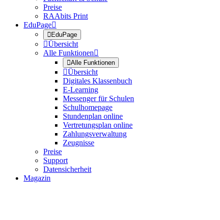
Preise
RAAbits Print
EduPage


EduPage

Übersicht
Alle Funktionen


Alle Funktionen

Übersicht
Digitales Klassenbuch
E-Learning
Messenger für Schulen
Schulhomepage
Stundenplan online
Vertretungsplan online
Zahlungsverwaltung
Zeugnisse
Preise
Support
Datensicherheit
Magazin