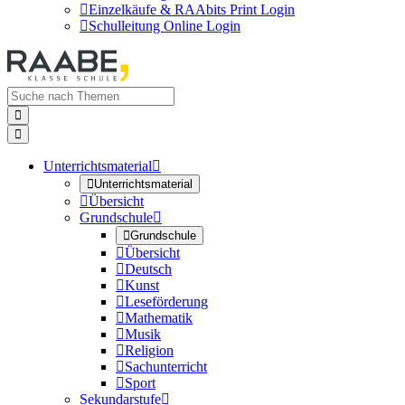

Einzelkäufe & RAAbits Print Login

Schulleitung Online Login


Unterrichtsmaterial


Unterrichtsmaterial

Übersicht
Grundschule


Grundschule

Übersicht

Deutsch

Kunst

Leseförderung

Mathematik

Musik

Religion

Sachunterricht

Sport
Sekundarstufe
