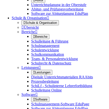

Abitur
Unterrichtsplanung in der Oberstufe
Abitur- und Prüfungsvorbereitung
Software zur Abiturplanung EduPlan
Schule & Organisation


Schule & Organisation

Übersicht
Bereiche


Bereiche
Schulleitung & Führung
Schulmanagement
Schulentwicklung
Schulkommunikation
Team- & Personalentwicklung
Schulrecht & Datenschutz
Leistungen


Leistungen
Digitale Unterrichtsmaterialien RAAbits
Prozessbegleitung
SchiLf - Schulinterne Lehrerfortbildung
Schulleitung Online
Software


Software
Schulmanagement-Software EduPage
Software zur Abiturplanung EduPlan