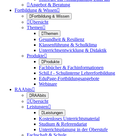

Angebot & Beratung
Fortbildung & Wissen


Fortbildung & Wissen

Übersicht
Themen


Themen
Gesundheit & Resilienz
Klassenführung & Schulklima
Unterrichtsentwicklung & Didaktik
Produkte


Produkte
Fachbücher & Fachinformationen
SchiLf - Schulinterne Lehrerfortbildung
EduPage-Fortbildungsangebote
Webinare
RAAbits


RAAbits

Übersicht
Leistungen


Leistungen
Kostenloses Unterrichtsmaterial
Studium & Referendariat
Unterrichtsplanung in der Oberstufe
Fachschaft & Schule