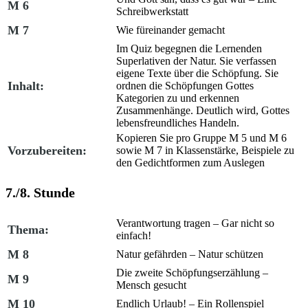
M 6
Schreibwerkstatt
M 7
Wie füreinander gemacht
Im Quiz begegnen die Lernenden
Superlativen der Natur. Sie verfassen
eigene Texte über die Schöpfung. Sie
Inhalt:
ordnen die Schöpfungen Gottes
Kategorien zu und erkennen
Zusammenhänge. Deutlich wird, Gottes
lebensfreundliches Handeln.
Kopieren Sie pro Gruppe M 5 und M 6
Vorzubereiten:
sowie M 7 in Klassenstärke, Beispiele zu
den Gedichtformen zum Auslegen
7./8. Stunde
Verantwortung tragen – Gar nicht so
Thema:
einfach!
M 8
Natur gefährden – Natur schützen
Die zweite Schöpfungserzählung –
M 9
Mensch gesucht
M 10
Endlich Urlaub! – Ein Rollenspiel