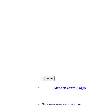

Login
Kundenkonto Login

Registrieren bei RAABE