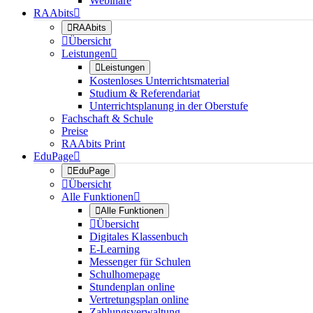
Webinare
RAAbits


RAAbits

Übersicht
Leistungen


Leistungen
Kostenloses Unterrichtsmaterial
Studium & Referendariat
Unterrichtsplanung in der Oberstufe
Fachschaft & Schule
Preise
RAAbits Print
EduPage


EduPage

Übersicht
Alle Funktionen


Alle Funktionen

Übersicht
Digitales Klassenbuch
E-Learning
Messenger für Schulen
Schulhomepage
Stundenplan online
Vertretungsplan online
Zahlungsverwaltung