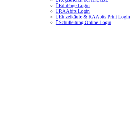

EduPage Login

RAAbits Login

Einzelkäufe & RAAbits Print Login

Schulleitung Online Login