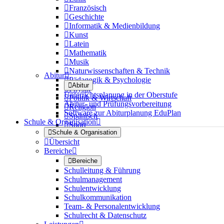

Französisch

Geschichte

Informatik & Medienbildung

Kunst

Latein

Mathematik

Musik

Naturwissenschaften & Technik
Abitur


Pädagogik & Psychologie

Abitur

Physik
Unterrichtsplanung in der Oberstufe

Politik & Wirtschaft
Abitur- und Prüfungsvorbereitung

Religion
Software zur Abiturplanung EduPlan

Spanisch
Schule & Organisation


Sport

Schule & Organisation

Übersicht
Bereiche


Bereiche
Schulleitung & Führung
Schulmanagement
Schulentwicklung
Schulkommunikation
Team- & Personalentwicklung
Schulrecht & Datenschutz