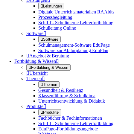
Leistungen


Leistungen
Digitale Unterrichtsmaterialien RAAbits
Prozessbegleitung
SchiLf - Schulinterne Lehrerfortbildung
Schulleitung Online
Software


Software
Schulmanagement-Software EduPage
Software zur Abiturplanung EduPlan

Angebot & Beratung
Fortbildung & Wissen


Fortbildung & Wissen

Übersicht
Themen


Themen
Gesundheit & Resilienz
Klassenführung & Schulklima
Unterrichtsentwicklung & Didaktik
Produkte


Produkte
Fachbücher & Fachinformationen
SchiLf - Schulinterne Lehrerfortbildung
EduPage-Fortbildungsangebote