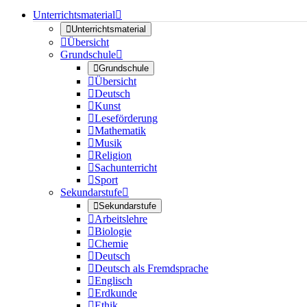
Unterrichtsmaterial


Unterrichtsmaterial

Übersicht
Grundschule


Grundschule

Übersicht

Deutsch

Kunst

Leseförderung

Mathematik

Musik

Religion

Sachunterricht

Sport
Sekundarstufe


Sekundarstufe

Arbeitslehre

Biologie

Chemie

Deutsch

Deutsch als Fremdsprache

Englisch

Erdkunde

Ethik