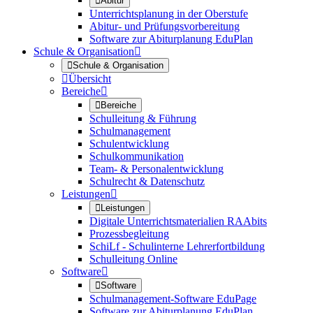

Abitur
Unterrichtsplanung in der Oberstufe
Abitur- und Prüfungsvorbereitung
Software zur Abiturplanung EduPlan
Schule & Organisation


Schule & Organisation

Übersicht
Bereiche


Bereiche
Schulleitung & Führung
Schulmanagement
Schulentwicklung
Schulkommunikation
Team- & Personalentwicklung
Schulrecht & Datenschutz
Leistungen


Leistungen
Digitale Unterrichtsmaterialien RAAbits
Prozessbegleitung
SchiLf - Schulinterne Lehrerfortbildung
Schulleitung Online
Software


Software
Schulmanagement-Software EduPage
Software zur Abiturplanung EduPlan