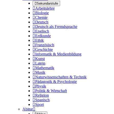

Sekundarstufe

Arbeitslehre

Biologie

Chemie

Deutsch

Deutsch als Fremdsprache

Englisch

Erdkunde

Ethik

Französisch

Geschichte

Informatik & Medienbildung

Kunst

Latein

Mathematik

Musik

Naturwissenschaften & Technik

Pädagogik & Psychologie

Physik

Politik & Wirtschaft

Religion

Spanisch

Sport
Abitur
