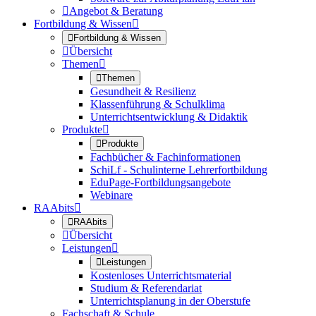

Angebot & Beratung
Fortbildung & Wissen


Fortbildung & Wissen

Übersicht
Themen


Themen
Gesundheit & Resilienz
Klassenführung & Schulklima
Unterrichtsentwicklung & Didaktik
Produkte


Produkte
Fachbücher & Fachinformationen
SchiLf - Schulinterne Lehrerfortbildung
EduPage-Fortbildungsangebote
Webinare
RAAbits


RAAbits

Übersicht
Leistungen


Leistungen
Kostenloses Unterrichtsmaterial
Studium & Referendariat
Unterrichtsplanung in der Oberstufe
Fachschaft & Schule