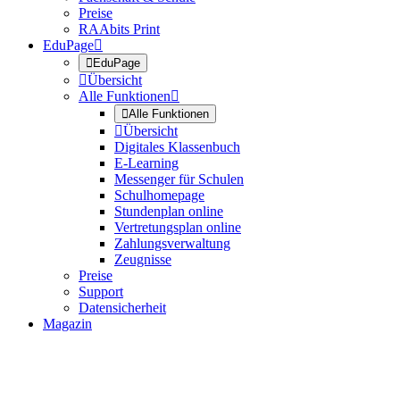
Preise
RAAbits Print
EduPage


EduPage

Übersicht
Alle Funktionen


Alle Funktionen

Übersicht
Digitales Klassenbuch
E-Learning
Messenger für Schulen
Schulhomepage
Stundenplan online
Vertretungsplan online
Zahlungsverwaltung
Zeugnisse
Preise
Support
Datensicherheit
Magazin