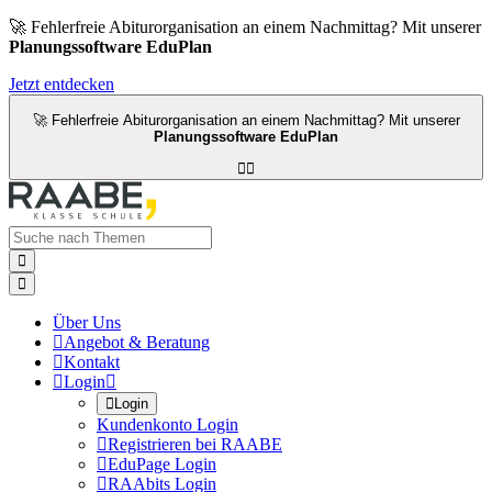
🚀 Fehlerfreie Abiturorganisation an einem Nachmittag? Mit unserer
Planungssoftware EduPlan
Jetzt entdecken
🚀 Fehlerfreie Abiturorganisation an einem Nachmittag? Mit unserer
Planungssoftware EduPlan




Über Uns

Angebot & Beratung

Kontakt

Login


Login
Kundenkonto Login

Registrieren bei RAABE

EduPage Login

RAAbits Login