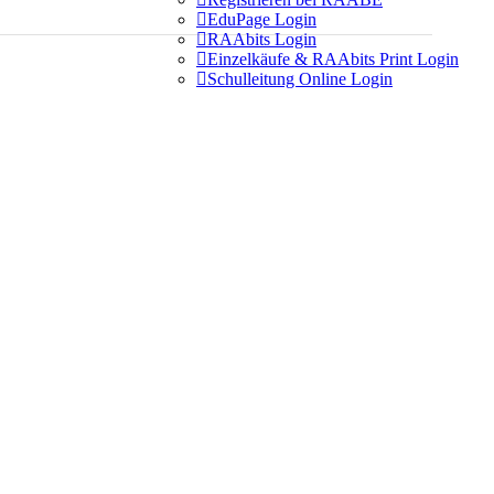

EduPage Login

RAAbits Login

Einzelkäufe & RAAbits Print Login

Schulleitung Online Login