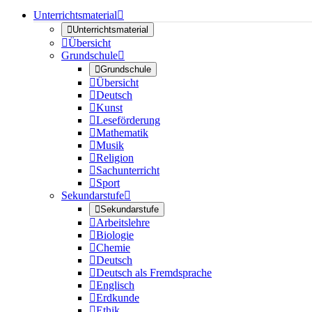
Unterrichtsmaterial


Unterrichtsmaterial

Übersicht
Grundschule


Grundschule

Übersicht

Deutsch

Kunst

Leseförderung

Mathematik

Musik

Religion

Sachunterricht

Sport
Sekundarstufe


Sekundarstufe

Arbeitslehre

Biologie

Chemie

Deutsch

Deutsch als Fremdsprache

Englisch

Erdkunde

Ethik