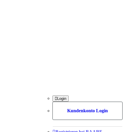

Login
Kundenkonto Login

Registrieren bei RAABE