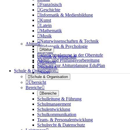

Französisch

Geschichte

Informatik & Medienbildung

Kunst

Latein

Mathematik

Musik

Naturwissenschaften & Technik
Abitur


Pädagogik & Psychologie

Abitur

Physik
Unterrichtsplanung in der Oberstufe

Politik & Wirtschaft
Abitur- und Prüfungsvorbereitung

Religion
Software zur Abiturplanung EduPlan

Spanisch
Schule & Organisation


Sport

Schule & Organisation

Übersicht
Bereiche


Bereiche
Schulleitung & Führung
Schulmanagement
Schulentwicklung
Schulkommunikation
Team- & Personalentwicklung
Schulrecht & Datenschutz