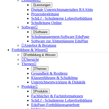
Leistungen


Leistungen
Digitale Unterrichtsmaterialien RAAbits
Prozessbegleitung
SchiLf - Schulinterne Lehrerfortbildung
Schulleitung Online
Software


Software
Schulmanagement-Software EduPage
Software zur Abiturplanung EduPlan

Angebot & Beratung
Fortbildung & Wissen


Fortbildung & Wissen

Übersicht
Themen


Themen
Gesundheit & Resilienz
Klassenführung & Schulklima
Unterrichtsentwicklung & Didaktik
Produkte


Produkte
Fachbücher & Fachinformationen
SchiLf - Schulinterne Lehrerfortbildung
EduPage-Fortbildungsangebote