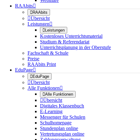
Webinare
RAAbits


RAAbits

Übersicht
Leistungen


Leistungen
Kostenloses Unterrichtsmaterial
Studium & Referendariat
Unterrichtsplanung in der Oberstufe
Fachschaft & Schule
Preise
RAAbits Print
EduPage


EduPage

Übersicht
Alle Funktionen


Alle Funktionen

Übersicht
Digitales Klassenbuch
E-Learning
Messenger für Schulen
Schulhomepage
Stundenplan online
Vertretungsplan online
Zahlungsverwaltung