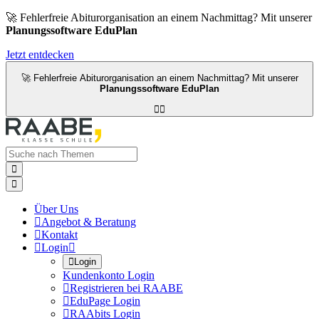
🚀 Fehlerfreie Abiturorganisation an einem Nachmittag? Mit unserer
Planungssoftware EduPlan
Jetzt entdecken
🚀 Fehlerfreie Abiturorganisation an einem Nachmittag? Mit unserer
Planungssoftware EduPlan




Über Uns

Angebot & Beratung

Kontakt

Login


Login
Kundenkonto Login

Registrieren bei RAABE

EduPage Login

RAAbits Login