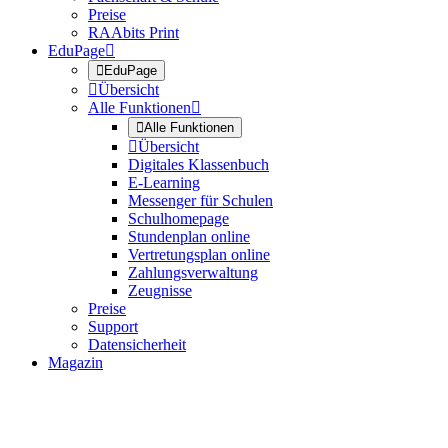
Preise
RAAbits Print
EduPage


EduPage

Übersicht
Alle Funktionen


Alle Funktionen

Übersicht
Digitales Klassenbuch
E-Learning
Messenger für Schulen
Schulhomepage
Stundenplan online
Vertretungsplan online
Zahlungsverwaltung
Zeugnisse
Preise
Support
Datensicherheit
Magazin