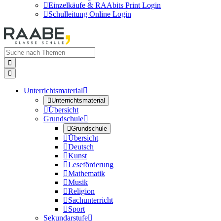

Einzelkäufe & RAAbits Print Login

Schulleitung Online Login


Unterrichtsmaterial


Unterrichtsmaterial

Übersicht
Grundschule


Grundschule

Übersicht

Deutsch

Kunst

Leseförderung

Mathematik

Musik

Religion

Sachunterricht

Sport
Sekundarstufe
