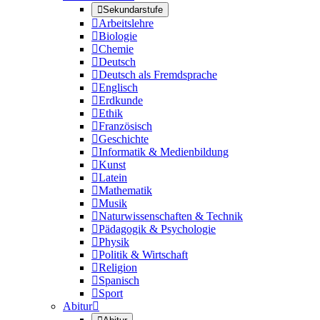

Sekundarstufe

Arbeitslehre

Biologie

Chemie

Deutsch

Deutsch als Fremdsprache

Englisch

Erdkunde

Ethik

Französisch

Geschichte

Informatik & Medienbildung

Kunst

Latein

Mathematik

Musik

Naturwissenschaften & Technik

Pädagogik & Psychologie

Physik

Politik & Wirtschaft

Religion

Spanisch

Sport
Abitur
