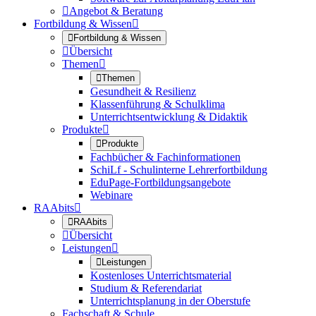

Angebot & Beratung
Fortbildung & Wissen


Fortbildung & Wissen

Übersicht
Themen


Themen
Gesundheit & Resilienz
Klassenführung & Schulklima
Unterrichtsentwicklung & Didaktik
Produkte


Produkte
Fachbücher & Fachinformationen
SchiLf - Schulinterne Lehrerfortbildung
EduPage-Fortbildungsangebote
Webinare
RAAbits


RAAbits

Übersicht
Leistungen


Leistungen
Kostenloses Unterrichtsmaterial
Studium & Referendariat
Unterrichtsplanung in der Oberstufe
Fachschaft & Schule