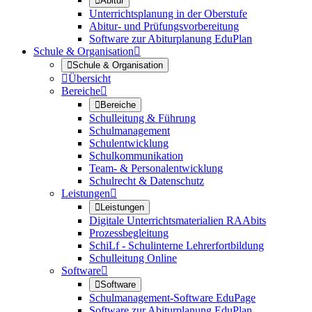

Abitur
Unterrichtsplanung in der Oberstufe
Abitur- und Prüfungsvorbereitung
Software zur Abiturplanung EduPlan
Schule & Organisation


Schule & Organisation

Übersicht
Bereiche


Bereiche
Schulleitung & Führung
Schulmanagement
Schulentwicklung
Schulkommunikation
Team- & Personalentwicklung
Schulrecht & Datenschutz
Leistungen


Leistungen
Digitale Unterrichtsmaterialien RAAbits
Prozessbegleitung
SchiLf - Schulinterne Lehrerfortbildung
Schulleitung Online
Software


Software
Schulmanagement-Software EduPage
Software zur Abiturplanung EduPlan