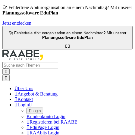
🚀 Fehlerfreie Abiturorganisation an einem Nachmittag? Mit unserer
Planungssoftware EduPlan
Jetzt entdecken
🚀 Fehlerfreie Abiturorganisation an einem Nachmittag? Mit unserer
Planungssoftware EduPlan




Über Uns

Angebot & Beratung

Kontakt

Login


Login
Kundenkonto Login

Registrieren bei RAABE

EduPage Login

RAAbits Login