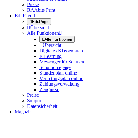
Preise
RAAbits Print
EduPage


EduPage

Übersicht
Alle Funktionen


Alle Funktionen

Übersicht
Digitales Klassenbuch
E-Learning
Messenger für Schulen
Schulhomepage
Stundenplan online
Vertretungsplan online
Zahlungsverwaltung
Zeugnisse
Preise
Support
Datensicherheit
Magazin