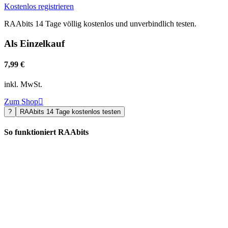
Kostenlos registrieren
RAAbits 14 Tage völlig kostenlos und unverbindlich testen.
Als Einzelkauf
7,99 €
inkl. MwSt.
Zum Shop

?
RAAbits 14 Tage kostenlos testen
So funktioniert RAAbits
Eine riesige Materialauswahl und viele nützliche Funktionen für
Ihren Unterricht. Entdecken Sie jetzt, was Ihnen unser digitales Abo
bietet.
Zu den Funktionen

Kundenservice