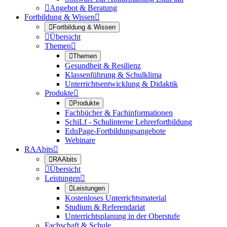

Angebot & Beratung
Fortbildung & Wissen


Fortbildung & Wissen

Übersicht
Themen


Themen
Gesundheit & Resilienz
Klassenführung & Schulklima
Unterrichtsentwicklung & Didaktik
Produkte


Produkte
Fachbücher & Fachinformationen
SchiLf - Schulinterne Lehrerfortbildung
EduPage-Fortbildungsangebote
Webinare
RAAbits


RAAbits

Übersicht
Leistungen


Leistungen
Kostenloses Unterrichtsmaterial
Studium & Referendariat
Unterrichtsplanung in der Oberstufe
Fachschaft & Schule