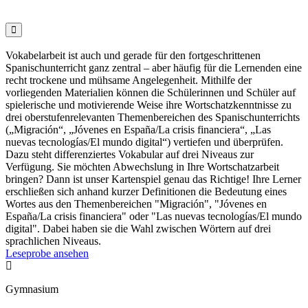

Vokabelarbeit ist auch und gerade für den fortgeschrittenen
Spanischunterricht ganz zentral – aber häufig für die Lernenden eine
recht trockene und mühsame Angelegenheit. Mithilfe der
vorliegenden Materialien können die Schülerinnen und Schüler auf
spielerische und motivierende Weise ihre Wortschatzkenntnisse zu
drei oberstufenrelevanten Themenbereichen des Spanischunterrichts
(„Migración“, „Jóvenes en España/La crisis financiera“, „Las
nuevas tecnologías/El mundo digital“) vertiefen und überprüfen.
Dazu steht differenziertes Vokabular auf drei Niveaus zur
Verfügung. Sie möchten Abwechslung in Ihre Wortschatzarbeit
bringen? Dann ist unser Kartenspiel genau das Richtige! Ihre Lerner
erschließen sich anhand kurzer Definitionen die Bedeutung eines
Wortes aus den Themenbereichen "Migración", "Jóvenes en
España/La crisis financiera" oder "Las nuevas tecnologías/El mundo
digital". Dabei haben sie die Wahl zwischen Wörtern auf drei
sprachlichen Niveaus.
Leseprobe ansehen

Gymnasium