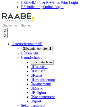

Einzelkäufe & RAAbits Print Login

Schulleitung Online Login


Unterrichtsmaterial


Unterrichtsmaterial

Übersicht
Grundschule


Grundschule

Übersicht

Deutsch

Kunst

Leseförderung

Mathematik

Musik

Religion

Sachunterricht

Sport
Sekundarstufe
