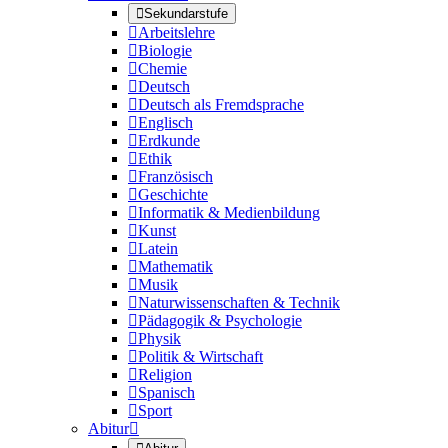

Sekundarstufe

Arbeitslehre

Biologie

Chemie

Deutsch

Deutsch als Fremdsprache

Englisch

Erdkunde

Ethik

Französisch

Geschichte

Informatik & Medienbildung

Kunst

Latein

Mathematik

Musik

Naturwissenschaften & Technik

Pädagogik & Psychologie

Physik

Politik & Wirtschaft

Religion

Spanisch

Sport
Abitur
