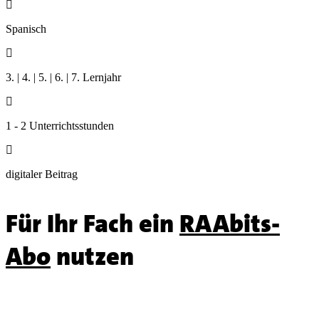

Spanisch

3. | 4. | 5. | 6. | 7. Lernjahr

1 - 2 Unterrichtsstunden

digitaler Beitrag
Für Ihr Fach ein
RAAbits-
Abo
nutzen
