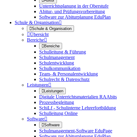

Abitur
Unterrichtsplanung in der Oberstufe
Abitur- und Prüfungsvorbereitung
Software zur Abiturplanung EduPlan
Schule & Organisation


Schule & Organisation

Übersicht
Bereiche


Bereiche
Schulleitung & Führung
Schulmanagement
Schulentwicklung
Schulkommunikation
Team- & Personalentwicklung
Schulrecht & Datenschutz
Leistungen


Leistungen
Digitale Unterrichtsmaterialien RAAbits
Prozessbegleitung
SchiLf - Schulinterne Lehrerfortbildung
Schulleitung Online
Software


Software
Schulmanagement-Software EduPage
Software zur Abiturplanung EduPlan