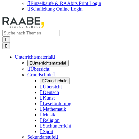

Einzelkäufe & RAAbits Print Login

Schulleitung Online Login


Unterrichtsmaterial


Unterrichtsmaterial

Übersicht
Grundschule


Grundschule

Übersicht

Deutsch

Kunst

Leseförderung

Mathematik

Musik

Religion

Sachunterricht

Sport
Sekundarstufe
