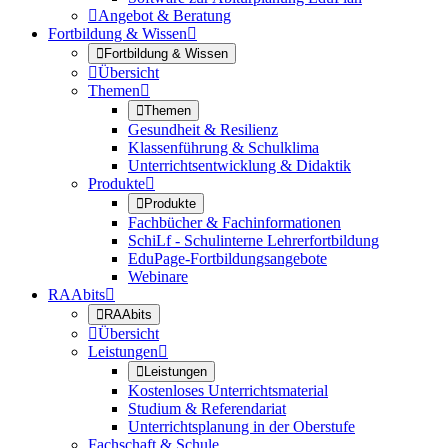

Angebot & Beratung
Fortbildung & Wissen


Fortbildung & Wissen

Übersicht
Themen


Themen
Gesundheit & Resilienz
Klassenführung & Schulklima
Unterrichtsentwicklung & Didaktik
Produkte


Produkte
Fachbücher & Fachinformationen
SchiLf - Schulinterne Lehrerfortbildung
EduPage-Fortbildungsangebote
Webinare
RAAbits


RAAbits

Übersicht
Leistungen


Leistungen
Kostenloses Unterrichtsmaterial
Studium & Referendariat
Unterrichtsplanung in der Oberstufe
Fachschaft & Schule