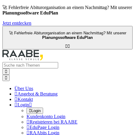
🚀 Fehlerfreie Abiturorganisation an einem Nachmittag? Mit unserer
Planungssoftware EduPlan
Jetzt entdecken
🚀 Fehlerfreie Abiturorganisation an einem Nachmittag? Mit unserer
Planungssoftware EduPlan




Über Uns

Angebot & Beratung

Kontakt

Login


Login
Kundenkonto Login

Registrieren bei RAABE

EduPage Login

RAAbits Login