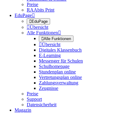
Preise
RAAbits Print
EduPage


EduPage

Übersicht
Alle Funktionen


Alle Funktionen

Übersicht
Digitales Klassenbuch
E-Learning
Messenger für Schulen
Schulhomepage
Stundenplan online
Vertretungsplan online
Zahlungsverwaltung
Zeugnisse
Preise
Support
Datensicherheit
Magazin