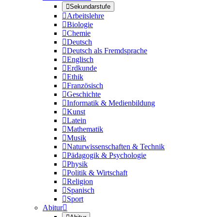

Sekundarstufe

Arbeitslehre

Biologie

Chemie

Deutsch

Deutsch als Fremdsprache

Englisch

Erdkunde

Ethik

Französisch

Geschichte

Informatik & Medienbildung

Kunst

Latein

Mathematik

Musik

Naturwissenschaften & Technik

Pädagogik & Psychologie

Physik

Politik & Wirtschaft

Religion

Spanisch

Sport
Abitur
