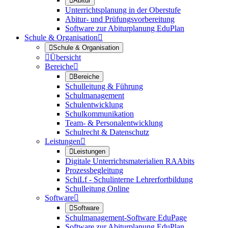

Abitur
Unterrichtsplanung in der Oberstufe
Abitur- und Prüfungsvorbereitung
Software zur Abiturplanung EduPlan
Schule & Organisation


Schule & Organisation

Übersicht
Bereiche


Bereiche
Schulleitung & Führung
Schulmanagement
Schulentwicklung
Schulkommunikation
Team- & Personalentwicklung
Schulrecht & Datenschutz
Leistungen


Leistungen
Digitale Unterrichtsmaterialien RAAbits
Prozessbegleitung
SchiLf - Schulinterne Lehrerfortbildung
Schulleitung Online
Software


Software
Schulmanagement-Software EduPage
Software zur Abiturplanung EduPlan