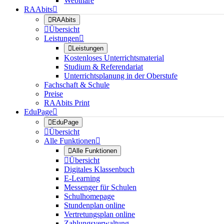
Webinare
RAAbits


RAAbits

Übersicht
Leistungen


Leistungen
Kostenloses Unterrichtsmaterial
Studium & Referendariat
Unterrichtsplanung in der Oberstufe
Fachschaft & Schule
Preise
RAAbits Print
EduPage


EduPage

Übersicht
Alle Funktionen


Alle Funktionen

Übersicht
Digitales Klassenbuch
E-Learning
Messenger für Schulen
Schulhomepage
Stundenplan online
Vertretungsplan online
Zahlungsverwaltung