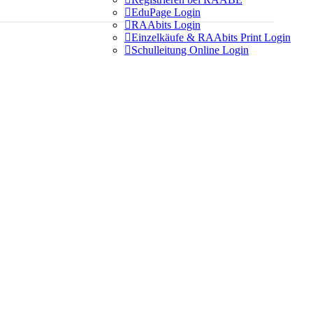

EduPage Login

RAAbits Login

Einzelkäufe & RAAbits Print Login

Schulleitung Online Login