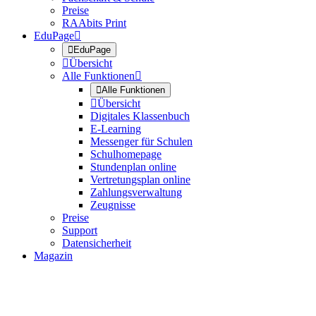
Preise
RAAbits Print
EduPage


EduPage

Übersicht
Alle Funktionen


Alle Funktionen

Übersicht
Digitales Klassenbuch
E-Learning
Messenger für Schulen
Schulhomepage
Stundenplan online
Vertretungsplan online
Zahlungsverwaltung
Zeugnisse
Preise
Support
Datensicherheit
Magazin