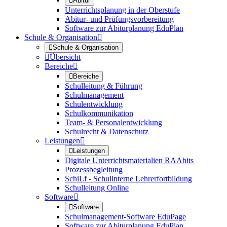

Abitur
Unterrichtsplanung in der Oberstufe
Abitur- und Prüfungsvorbereitung
Software zur Abiturplanung EduPlan
Schule & Organisation


Schule & Organisation

Übersicht
Bereiche


Bereiche
Schulleitung & Führung
Schulmanagement
Schulentwicklung
Schulkommunikation
Team- & Personalentwicklung
Schulrecht & Datenschutz
Leistungen


Leistungen
Digitale Unterrichtsmaterialien RAAbits
Prozessbegleitung
SchiLf - Schulinterne Lehrerfortbildung
Schulleitung Online
Software


Software
Schulmanagement-Software EduPage
Software zur Abiturplanung EduPlan