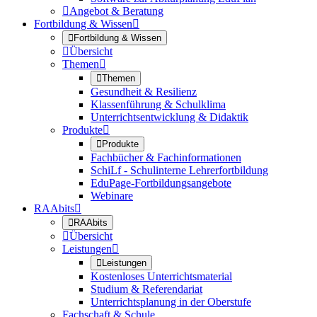

Angebot & Beratung
Fortbildung & Wissen


Fortbildung & Wissen

Übersicht
Themen


Themen
Gesundheit & Resilienz
Klassenführung & Schulklima
Unterrichtsentwicklung & Didaktik
Produkte


Produkte
Fachbücher & Fachinformationen
SchiLf - Schulinterne Lehrerfortbildung
EduPage-Fortbildungsangebote
Webinare
RAAbits


RAAbits

Übersicht
Leistungen


Leistungen
Kostenloses Unterrichtsmaterial
Studium & Referendariat
Unterrichtsplanung in der Oberstufe
Fachschaft & Schule