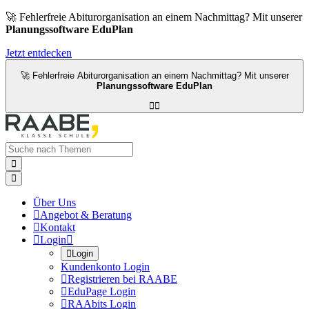
🚀 Fehlerfreie Abiturorganisation an einem Nachmittag? Mit unserer
Planungssoftware EduPlan
Jetzt entdecken
🚀 Fehlerfreie Abiturorganisation an einem Nachmittag? Mit unserer
Planungssoftware EduPlan




Über Uns

Angebot & Beratung

Kontakt

Login


Login
Kundenkonto Login

Registrieren bei RAABE

EduPage Login

RAAbits Login