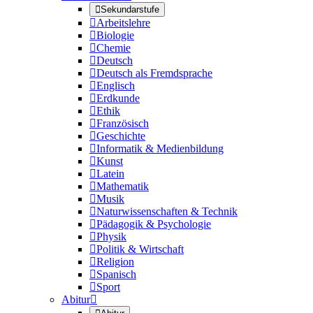

Sekundarstufe

Arbeitslehre

Biologie

Chemie

Deutsch

Deutsch als Fremdsprache

Englisch

Erdkunde

Ethik

Französisch

Geschichte

Informatik & Medienbildung

Kunst

Latein

Mathematik

Musik

Naturwissenschaften & Technik

Pädagogik & Psychologie

Physik

Politik & Wirtschaft

Religion

Spanisch

Sport
Abitur
