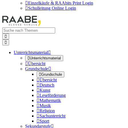

Einzelkäufe & RAAbits Print Login

Schulleitung Online Login


Unterrichtsmaterial


Unterrichtsmaterial

Übersicht
Grundschule


Grundschule

Übersicht

Deutsch

Kunst

Leseförderung

Mathematik

Musik

Religion

Sachunterricht

Sport
Sekundarstufe
