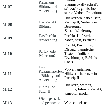
Stamm,
Präteritum –
Stammvokal(wechsel),
M 07
Bildung und
schwache, gemischte,
Anwendung
starke Verben, Präteritum
Hilfsverben,
haben, sein
,
Das Perfekt –
Partizip II, Verben der
M 08
Bildung
Bewegung,
Zustandsänderung
Das Perfekt –
Perfekt, Hilfsverben,
M 09
Anwendung
haben, sein
, Partizip II
Perfekt, Präteritum,
Distanz, literarische
Perfekt oder
M 10
Texte, mündliche
Präteritum?
Erzählungen, E-Mails,
Chats
Das
Vorvergangenheit,
Plusquamperfekt
M 11
Hilfsverb,
haben, sein
,
– Bildung und
Partizip II,
Anwendung
Hilfsverb,
werden
,
Futur I und
M 12
Infinitiv, Infinitiv Perfekt,
Futur II
temporal, modal
Wichtige starke
M 13
und gemischte
Wortschatzliste