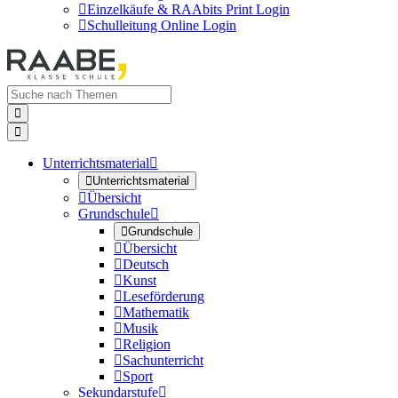

Einzelkäufe & RAAbits Print Login

Schulleitung Online Login


Unterrichtsmaterial


Unterrichtsmaterial

Übersicht
Grundschule


Grundschule

Übersicht

Deutsch

Kunst

Leseförderung

Mathematik

Musik

Religion

Sachunterricht

Sport
Sekundarstufe
