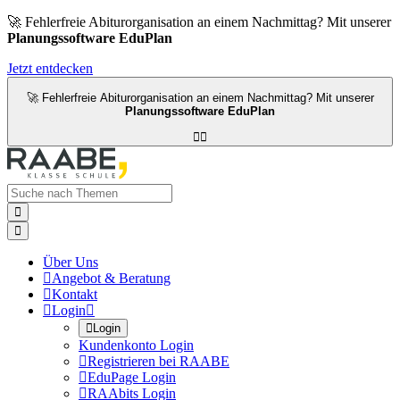
🚀 Fehlerfreie Abiturorganisation an einem Nachmittag? Mit unserer
Planungssoftware EduPlan
Jetzt entdecken
🚀 Fehlerfreie Abiturorganisation an einem Nachmittag? Mit unserer
Planungssoftware EduPlan




Über Uns

Angebot & Beratung

Kontakt

Login


Login
Kundenkonto Login

Registrieren bei RAABE

EduPage Login

RAAbits Login