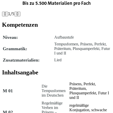
Bis zu 5.500 Materialien pro Fach
1
/
5


Kompetenzen
Niveau:
Aufbaustufe
Tempusformen, Präsens, Perfekt,
Grammatik:
Präteritum, Plusquamperfekt, Futur
I und II
Zusatzmaterialien:
Lied
Inhaltsangabe
Präsens, Perfekt,
Die
Präteritum,
M 01
Tempusformen
Plusquamperfekt, Futur I
im Deutschen
und II
Regelmäßige
regelmäßige
Verben im
Konjugation, schwache
M 02
Präsens –