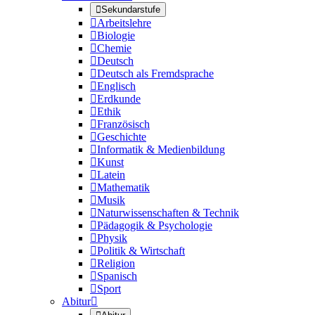

Sekundarstufe

Arbeitslehre

Biologie

Chemie

Deutsch

Deutsch als Fremdsprache

Englisch

Erdkunde

Ethik

Französisch

Geschichte

Informatik & Medienbildung

Kunst

Latein

Mathematik

Musik

Naturwissenschaften & Technik

Pädagogik & Psychologie

Physik

Politik & Wirtschaft

Religion

Spanisch

Sport
Abitur
