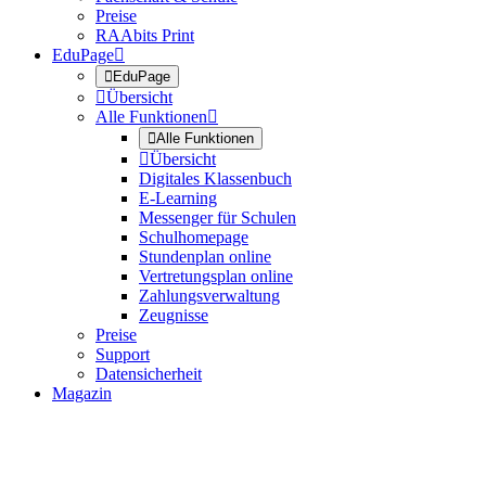
Preise
RAAbits Print
EduPage


EduPage

Übersicht
Alle Funktionen


Alle Funktionen

Übersicht
Digitales Klassenbuch
E-Learning
Messenger für Schulen
Schulhomepage
Stundenplan online
Vertretungsplan online
Zahlungsverwaltung
Zeugnisse
Preise
Support
Datensicherheit
Magazin