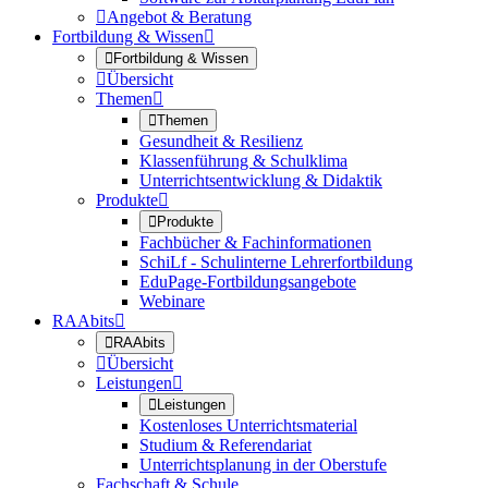

Angebot & Beratung
Fortbildung & Wissen


Fortbildung & Wissen

Übersicht
Themen


Themen
Gesundheit & Resilienz
Klassenführung & Schulklima
Unterrichtsentwicklung & Didaktik
Produkte


Produkte
Fachbücher & Fachinformationen
SchiLf - Schulinterne Lehrerfortbildung
EduPage-Fortbildungsangebote
Webinare
RAAbits


RAAbits

Übersicht
Leistungen


Leistungen
Kostenloses Unterrichtsmaterial
Studium & Referendariat
Unterrichtsplanung in der Oberstufe
Fachschaft & Schule