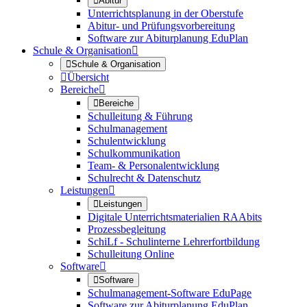

Abitur
Unterrichtsplanung in der Oberstufe
Abitur- und Prüfungsvorbereitung
Software zur Abiturplanung EduPlan
Schule & Organisation


Schule & Organisation

Übersicht
Bereiche


Bereiche
Schulleitung & Führung
Schulmanagement
Schulentwicklung
Schulkommunikation
Team- & Personalentwicklung
Schulrecht & Datenschutz
Leistungen


Leistungen
Digitale Unterrichtsmaterialien RAAbits
Prozessbegleitung
SchiLf - Schulinterne Lehrerfortbildung
Schulleitung Online
Software


Software
Schulmanagement-Software EduPage
Software zur Abiturplanung EduPlan