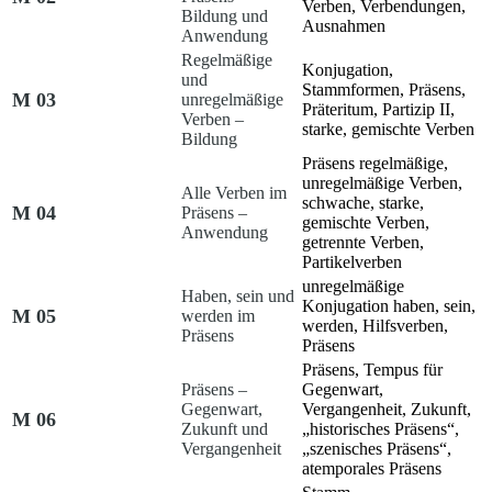
Verben, Verbendungen,
Bildung und
Ausnahmen
Anwendung
Regelmäßige
Konjugation,
und
Stammformen, Präsens,
M 03
unregelmäßige
Präteritum, Partizip II,
Verben –
starke, gemischte Verben
Bildung
Präsens regelmäßige,
unregelmäßige Verben,
Alle Verben im
schwache, starke,
M 04
Präsens –
gemischte Verben,
Anwendung
getrennte Verben,
Partikelverben
unregelmäßige
Haben, sein
und
Konjugation
haben, sein,
M 05
werden
im
werden
, Hilfsverben,
Präsens
Präsens
Präsens, Tempus für
Präsens –
Gegenwart,
Gegenwart,
Vergangenheit, Zukunft,
M 06
Zukunft und
„historisches Präsens“,
Vergangenheit
„szenisches Präsens“,
atemporales Präsens