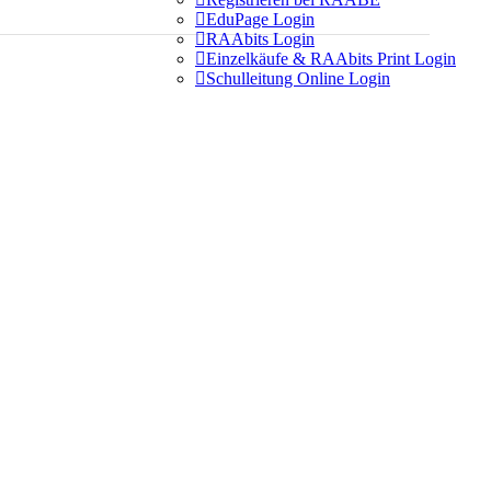

EduPage Login

RAAbits Login

Einzelkäufe & RAAbits Print Login

Schulleitung Online Login