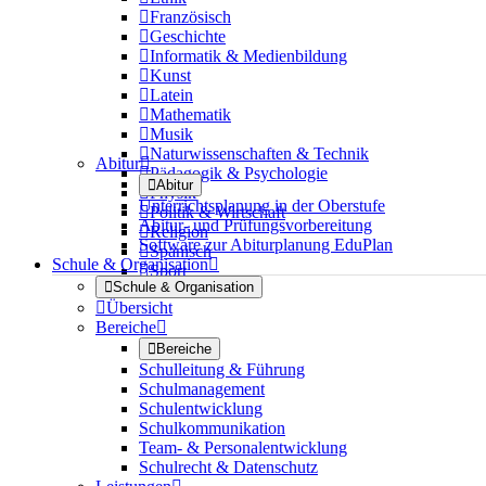

Französisch

Geschichte

Informatik & Medienbildung

Kunst

Latein

Mathematik

Musik

Naturwissenschaften & Technik
Abitur


Pädagogik & Psychologie

Abitur

Physik
Unterrichtsplanung in der Oberstufe

Politik & Wirtschaft
Abitur- und Prüfungsvorbereitung

Religion
Software zur Abiturplanung EduPlan

Spanisch
Schule & Organisation


Sport

Schule & Organisation

Übersicht
Bereiche


Bereiche
Schulleitung & Führung
Schulmanagement
Schulentwicklung
Schulkommunikation
Team- & Personalentwicklung
Schulrecht & Datenschutz