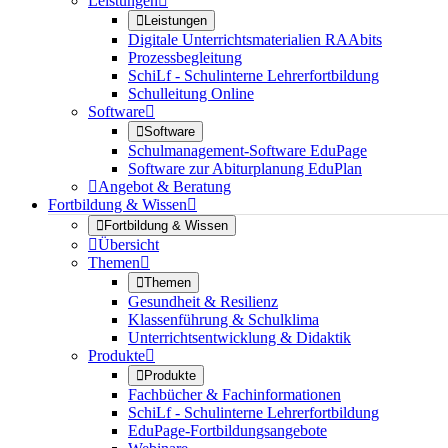
Leistungen


Leistungen
Digitale Unterrichtsmaterialien RAAbits
Prozessbegleitung
SchiLf - Schulinterne Lehrerfortbildung
Schulleitung Online
Software


Software
Schulmanagement-Software EduPage
Software zur Abiturplanung EduPlan

Angebot & Beratung
Fortbildung & Wissen


Fortbildung & Wissen

Übersicht
Themen


Themen
Gesundheit & Resilienz
Klassenführung & Schulklima
Unterrichtsentwicklung & Didaktik
Produkte


Produkte
Fachbücher & Fachinformationen
SchiLf - Schulinterne Lehrerfortbildung
EduPage-Fortbildungsangebote