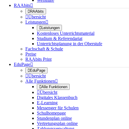
Webinare
RAAbits


RAAbits

Übersicht
Leistungen


Leistungen
Kostenloses Unterrichtsmaterial
Studium & Referendariat
Unterrichtsplanung in der Oberstufe
Fachschaft & Schule
Preise
RAAbits Print
EduPage


EduPage

Übersicht
Alle Funktionen


Alle Funktionen

Übersicht
Digitales Klassenbuch
E-Learning
Messenger für Schulen
Schulhomepage
Stundenplan online
Vertretungsplan online
Zahlungsverwaltung