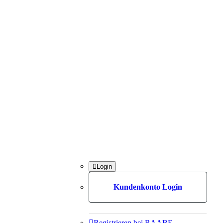

Login
Kundenkonto Login

Registrieren bei RAABE