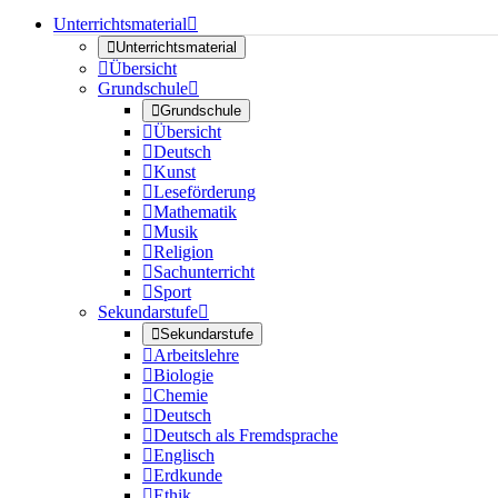
Unterrichtsmaterial


Unterrichtsmaterial

Übersicht
Grundschule


Grundschule

Übersicht

Deutsch

Kunst

Leseförderung

Mathematik

Musik

Religion

Sachunterricht

Sport
Sekundarstufe


Sekundarstufe

Arbeitslehre

Biologie

Chemie

Deutsch

Deutsch als Fremdsprache

Englisch

Erdkunde

Ethik