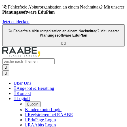
🚀 Fehlerfreie Abiturorganisation an einem Nachmittag? Mit unserer
Planungssoftware EduPlan
Jetzt entdecken
🚀 Fehlerfreie Abiturorganisation an einem Nachmittag? Mit unserer
Planungssoftware EduPlan




Über Uns

Angebot & Beratung

Kontakt

Login


Login
Kundenkonto Login

Registrieren bei RAABE

EduPage Login

RAAbits Login