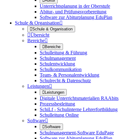

Abitur
Unterrichtsplanung in der Oberstufe
Abitur- und Prüfungsvorbereitung
Software zur Abiturplanung EduPlan
Schule & Organisation


Schule & Organisation

Übersicht
Bereiche


Bereiche
Schulleitung & Führung
Schulmanagement
Schulentwicklung
Schulkommunikation
Team- & Personalentwicklung
Schulrecht & Datenschutz
Leistungen


Leistungen
Digitale Unterrichtsmaterialien RAAbits
Prozessbegleitung
SchiLf - Schulinterne Lehrerfortbildung
Schulleitung Online
Software


Software
Schulmanagement-Software EduPage
Software zur Abiturplanung EduPlan