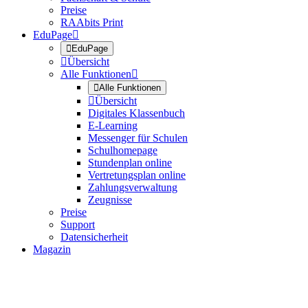
Preise
RAAbits Print
EduPage


EduPage

Übersicht
Alle Funktionen


Alle Funktionen

Übersicht
Digitales Klassenbuch
E-Learning
Messenger für Schulen
Schulhomepage
Stundenplan online
Vertretungsplan online
Zahlungsverwaltung
Zeugnisse
Preise
Support
Datensicherheit
Magazin