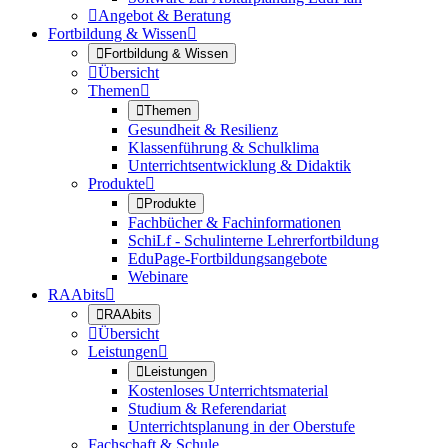

Angebot & Beratung
Fortbildung & Wissen


Fortbildung & Wissen

Übersicht
Themen


Themen
Gesundheit & Resilienz
Klassenführung & Schulklima
Unterrichtsentwicklung & Didaktik
Produkte


Produkte
Fachbücher & Fachinformationen
SchiLf - Schulinterne Lehrerfortbildung
EduPage-Fortbildungsangebote
Webinare
RAAbits


RAAbits

Übersicht
Leistungen


Leistungen
Kostenloses Unterrichtsmaterial
Studium & Referendariat
Unterrichtsplanung in der Oberstufe
Fachschaft & Schule