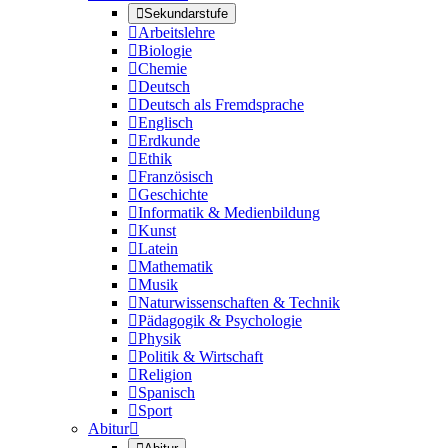

Sekundarstufe

Arbeitslehre

Biologie

Chemie

Deutsch

Deutsch als Fremdsprache

Englisch

Erdkunde

Ethik

Französisch

Geschichte

Informatik & Medienbildung

Kunst

Latein

Mathematik

Musik

Naturwissenschaften & Technik

Pädagogik & Psychologie

Physik

Politik & Wirtschaft

Religion

Spanisch

Sport
Abitur
