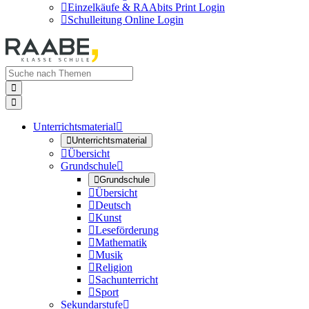

Einzelkäufe & RAAbits Print Login

Schulleitung Online Login


Unterrichtsmaterial


Unterrichtsmaterial

Übersicht
Grundschule


Grundschule

Übersicht

Deutsch

Kunst

Leseförderung

Mathematik

Musik

Religion

Sachunterricht

Sport
Sekundarstufe
