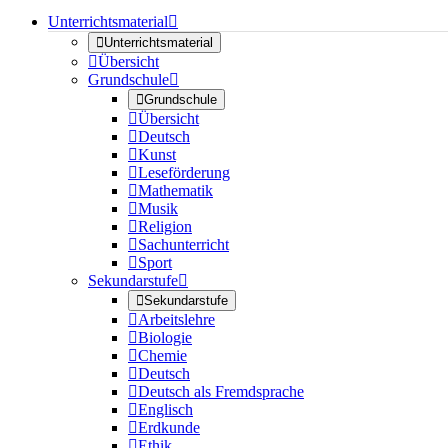
Unterrichtsmaterial


Unterrichtsmaterial

Übersicht
Grundschule


Grundschule

Übersicht

Deutsch

Kunst

Leseförderung

Mathematik

Musik

Religion

Sachunterricht

Sport
Sekundarstufe


Sekundarstufe

Arbeitslehre

Biologie

Chemie

Deutsch

Deutsch als Fremdsprache

Englisch

Erdkunde

Ethik