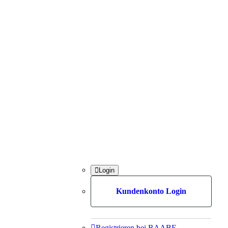

Login
Kundenkonto Login

Registrieren bei RAABE