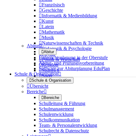

Französisch

Geschichte

Informatik & Medienbildung

Kunst

Latein

Mathematik

Musik

Naturwissenschaften & Technik
Abitur


Pädagogik & Psychologie

Abitur

Physik
Unterrichtsplanung in der Oberstufe

Politik & Wirtschaft
Abitur- und Prüfungsvorbereitung

Religion
Software zur Abiturplanung EduPlan

Spanisch
Schule & Organisation


Sport

Schule & Organisation

Übersicht
Bereiche


Bereiche
Schulleitung & Führung
Schulmanagement
Schulentwicklung
Schulkommunikation
Team- & Personalentwicklung
Schulrecht & Datenschutz