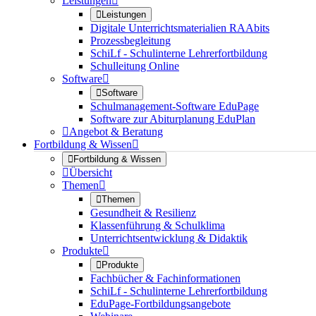
Leistungen


Leistungen
Digitale Unterrichtsmaterialien RAAbits
Prozessbegleitung
SchiLf - Schulinterne Lehrerfortbildung
Schulleitung Online
Software


Software
Schulmanagement-Software EduPage
Software zur Abiturplanung EduPlan

Angebot & Beratung
Fortbildung & Wissen


Fortbildung & Wissen

Übersicht
Themen


Themen
Gesundheit & Resilienz
Klassenführung & Schulklima
Unterrichtsentwicklung & Didaktik
Produkte


Produkte
Fachbücher & Fachinformationen
SchiLf - Schulinterne Lehrerfortbildung
EduPage-Fortbildungsangebote