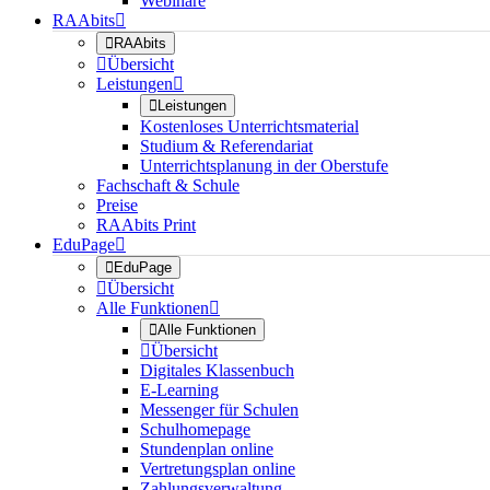
Webinare
RAAbits


RAAbits

Übersicht
Leistungen


Leistungen
Kostenloses Unterrichtsmaterial
Studium & Referendariat
Unterrichtsplanung in der Oberstufe
Fachschaft & Schule
Preise
RAAbits Print
EduPage


EduPage

Übersicht
Alle Funktionen


Alle Funktionen

Übersicht
Digitales Klassenbuch
E-Learning
Messenger für Schulen
Schulhomepage
Stundenplan online
Vertretungsplan online
Zahlungsverwaltung