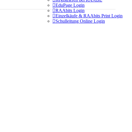

EduPage Login

RAAbits Login

Einzelkäufe & RAAbits Print Login

Schulleitung Online Login