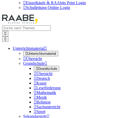

Einzelkäufe & RAAbits Print Login

Schulleitung Online Login


Unterrichtsmaterial


Unterrichtsmaterial

Übersicht
Grundschule


Grundschule

Übersicht

Deutsch

Kunst

Leseförderung

Mathematik

Musik

Religion

Sachunterricht

Sport
Sekundarstufe
