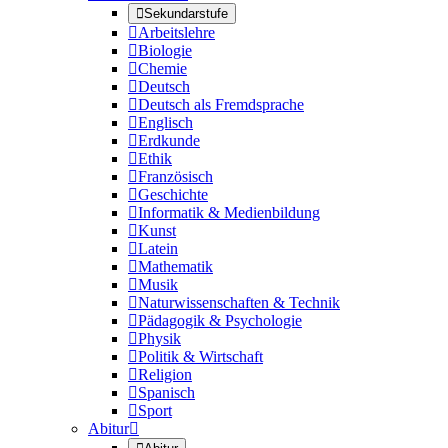

Sekundarstufe

Arbeitslehre

Biologie

Chemie

Deutsch

Deutsch als Fremdsprache

Englisch

Erdkunde

Ethik

Französisch

Geschichte

Informatik & Medienbildung

Kunst

Latein

Mathematik

Musik

Naturwissenschaften & Technik

Pädagogik & Psychologie

Physik

Politik & Wirtschaft

Religion

Spanisch

Sport
Abitur
