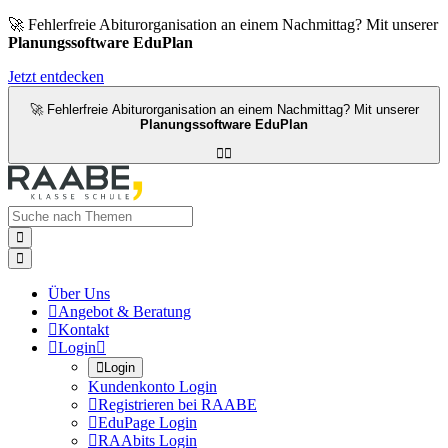
🚀 Fehlerfreie Abiturorganisation an einem Nachmittag? Mit unserer
Planungssoftware EduPlan
Jetzt entdecken
🚀 Fehlerfreie Abiturorganisation an einem Nachmittag? Mit unserer
Planungssoftware EduPlan




Über Uns

Angebot & Beratung

Kontakt

Login


Login
Kundenkonto Login

Registrieren bei RAABE

EduPage Login

RAAbits Login