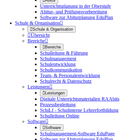

Abitur
Unterrichtsplanung in der Oberstufe
Abitur- und Prüfungsvorbereitung
Software zur Abiturplanung EduPlan
Schule & Organisation


Schule & Organisation

Übersicht
Bereiche


Bereiche
Schulleitung & Führung
Schulmanagement
Schulentwicklung
Schulkommunikation
Team- & Personalentwicklung
Schulrecht & Datenschutz
Leistungen


Leistungen
Digitale Unterrichtsmaterialien RAAbits
Prozessbegleitung
SchiLf - Schulinterne Lehrerfortbildung
Schulleitung Online
Software


Software
Schulmanagement-Software EduPage
Software zur Abiturplanung EduPlan