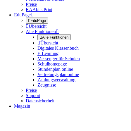
Preise
RAAbits Print
EduPage


EduPage

Übersicht
Alle Funktionen


Alle Funktionen

Übersicht
Digitales Klassenbuch
E-Learning
Messenger für Schulen
Schulhomepage
Stundenplan online
Vertretungsplan online
Zahlungsverwaltung
Zeugnisse
Preise
Support
Datensicherheit
Magazin