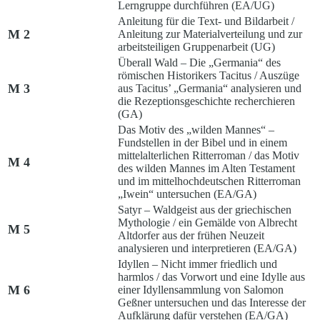
Lerngruppe durchführen (EA/UG)
Anleitung für die Text- und Bildarbeit /
M 2
Anleitung zur Materialverteilung und zur
arbeitsteiligen Gruppenarbeit (UG)
Überall Wald – Die „Germania“ des
römischen Historikers Tacitus /
Auszüge
M 3
aus Tacitus’ „Germania“ analysieren und
die Rezeptionsgeschichte recherchieren
(GA)
Das Motiv des „wilden Mannes“ –
Fundstellen in der Bibel und in einem
mittelalterlichen Ritterroman /
das Motiv
M 4
des wilden Mannes im Alten Testament
und im mittelhochdeutschen Ritterroman
„Iwein“ untersuchen (EA/GA)
Satyr – Waldgeist aus der griechischen
Mythologie /
ein Gemälde von Albrecht
M 5
Altdorfer aus der frühen Neuzeit
analysieren und interpretieren (EA/GA)
Idyllen – Nicht immer friedlich und
harmlos /
das Vorwort und eine Idylle aus
M 6
einer Idyllensammlung von Salomon
Geßner untersuchen und das Interesse der
Aufklärung dafür verstehen (EA/GA)