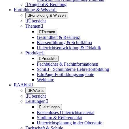

Angebot & Beratung
Fortbildung & Wissen


Fortbildung & Wissen

Übersicht
Themen


Themen
Gesundheit & Resilienz
Klassenführung & Schulklima
Unterrichtsentwicklung & Didaktik
Produkte


Produkte
Fachbücher & Fachinformationen
SchiLf - Schulinterne Lehrerfortbildung
EduPage-Fortbildungsangebote
Webinare
RAAbits


RAAbits

Übersicht
Leistungen


Leistungen
Kostenloses Unterrichtsmaterial
Studium & Referendariat
Unterrichtsplanung in der Oberstufe
Fachschaft & Schule