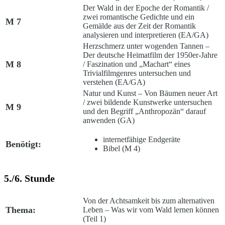
Der Wald in der Epoche der Romantik
/
zwei romantische Gedichte und ein
M 7
Gemälde aus der Zeit der Romantik
analysieren und interpretieren (EA/GA)
Herzschmerz unter wogenden Tannen –
Der deutsche Heimatfilm der 1950er-Jahre
M 8
/
Faszination und „Machart“ eines
Trivialfilmgenres untersuchen und
verstehen (EA/GA)
Natur und Kunst – Von Bäumen neuer Art
/
zwei bildende Kunstwerke untersuchen
M 9
und den Begriff „Anthropozän“ darauf
anwenden (GA)
internetfähige Endgeräte
Benötigt:
Bibel (M 4)
5./6. Stunde
Von der Achtsamkeit bis zum alternativen
Thema:
Leben – Was wir vom Wald lernen können
(Teil 1)