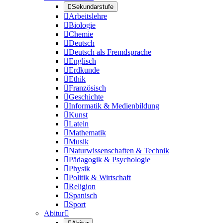

Sekundarstufe

Arbeitslehre

Biologie

Chemie

Deutsch

Deutsch als Fremdsprache

Englisch

Erdkunde

Ethik

Französisch

Geschichte

Informatik & Medienbildung

Kunst

Latein

Mathematik

Musik

Naturwissenschaften & Technik

Pädagogik & Psychologie

Physik

Politik & Wirtschaft

Religion

Spanisch

Sport
Abitur
