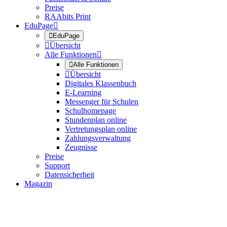
Preise
RAAbits Print
EduPage


EduPage

Übersicht
Alle Funktionen


Alle Funktionen

Übersicht
Digitales Klassenbuch
E-Learning
Messenger für Schulen
Schulhomepage
Stundenplan online
Vertretungsplan online
Zahlungsverwaltung
Zeugnisse
Preise
Support
Datensicherheit
Magazin