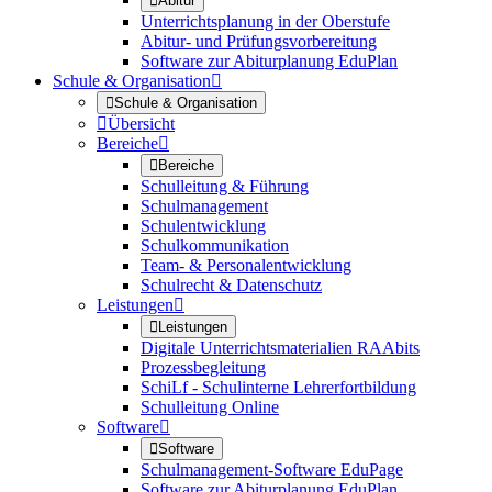

Abitur
Unterrichtsplanung in der Oberstufe
Abitur- und Prüfungsvorbereitung
Software zur Abiturplanung EduPlan
Schule & Organisation


Schule & Organisation

Übersicht
Bereiche


Bereiche
Schulleitung & Führung
Schulmanagement
Schulentwicklung
Schulkommunikation
Team- & Personalentwicklung
Schulrecht & Datenschutz
Leistungen


Leistungen
Digitale Unterrichtsmaterialien RAAbits
Prozessbegleitung
SchiLf - Schulinterne Lehrerfortbildung
Schulleitung Online
Software


Software
Schulmanagement-Software EduPage
Software zur Abiturplanung EduPlan