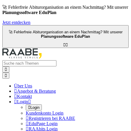
🚀 Fehlerfreie Abiturorganisation an einem Nachmittag? Mit unserer
Planungssoftware EduPlan
Jetzt entdecken
🚀 Fehlerfreie Abiturorganisation an einem Nachmittag? Mit unserer
Planungssoftware EduPlan




Über Uns

Angebot & Beratung

Kontakt

Login


Login
Kundenkonto Login

Registrieren bei RAABE

EduPage Login

RAAbits Login