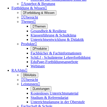

Angebot & Beratung
Fortbildung & Wissen


Fortbildung & Wissen

Übersicht
Themen


Themen
Gesundheit & Resilienz
Klassenführung & Schulklima
Unterrichtsentwicklung & Didaktik
Produkte


Produkte
Fachbücher & Fachinformationen
SchiLf - Schulinterne Lehrerfortbildung
EduPage-Fortbildungsangebote
Webinare
RAAbits


RAAbits

Übersicht
Leistungen


Leistungen
Kostenloses Unterrichtsmaterial
Studium & Referendariat
Unterrichtsplanung in der Oberstufe
Fachschaft & Schule