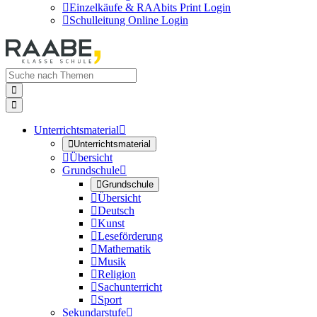

Einzelkäufe & RAAbits Print Login

Schulleitung Online Login


Unterrichtsmaterial


Unterrichtsmaterial

Übersicht
Grundschule


Grundschule

Übersicht

Deutsch

Kunst

Leseförderung

Mathematik

Musik

Religion

Sachunterricht

Sport
Sekundarstufe
