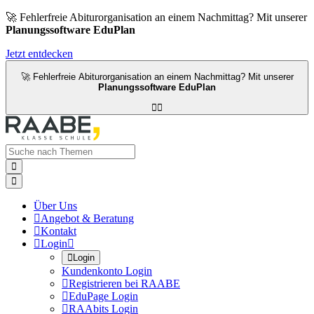
🚀 Fehlerfreie Abiturorganisation an einem Nachmittag? Mit unserer
Planungssoftware EduPlan
Jetzt entdecken
🚀 Fehlerfreie Abiturorganisation an einem Nachmittag? Mit unserer
Planungssoftware EduPlan




Über Uns

Angebot & Beratung

Kontakt

Login


Login
Kundenkonto Login

Registrieren bei RAABE

EduPage Login

RAAbits Login