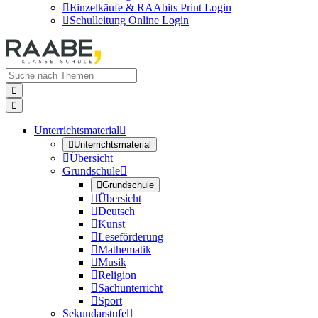

Einzelkäufe & RAAbits Print Login

Schulleitung Online Login


Unterrichtsmaterial


Unterrichtsmaterial

Übersicht
Grundschule


Grundschule

Übersicht

Deutsch

Kunst

Leseförderung

Mathematik

Musik

Religion

Sachunterricht

Sport
Sekundarstufe
