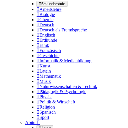

Sekundarstufe

Arbeitslehre

Biologie

Chemie

Deutsch

Deutsch als Fremdsprache

Englisch

Erdkunde

Ethik

Französisch

Geschichte

Informatik & Medienbildung

Kunst

Latein

Mathematik

Musik

Naturwissenschaften & Technik

Pädagogik & Psychologie

Physik

Politik & Wirtschaft

Religion

Spanisch

Sport
Abitur
