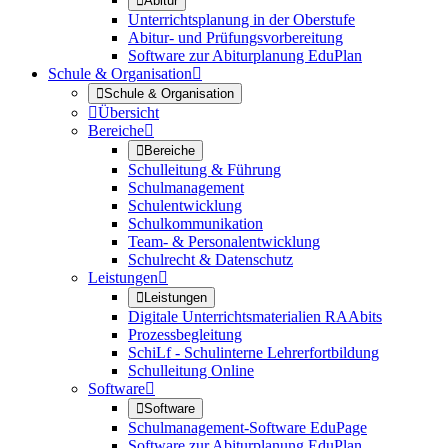

Abitur
Unterrichtsplanung in der Oberstufe
Abitur- und Prüfungsvorbereitung
Software zur Abiturplanung EduPlan
Schule & Organisation


Schule & Organisation

Übersicht
Bereiche


Bereiche
Schulleitung & Führung
Schulmanagement
Schulentwicklung
Schulkommunikation
Team- & Personalentwicklung
Schulrecht & Datenschutz
Leistungen


Leistungen
Digitale Unterrichtsmaterialien RAAbits
Prozessbegleitung
SchiLf - Schulinterne Lehrerfortbildung
Schulleitung Online
Software


Software
Schulmanagement-Software EduPage
Software zur Abiturplanung EduPlan