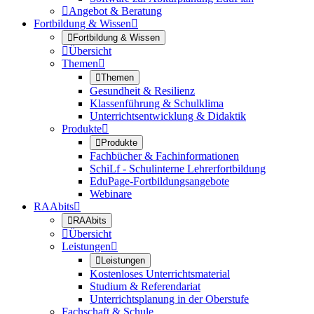

Angebot & Beratung
Fortbildung & Wissen


Fortbildung & Wissen

Übersicht
Themen


Themen
Gesundheit & Resilienz
Klassenführung & Schulklima
Unterrichtsentwicklung & Didaktik
Produkte


Produkte
Fachbücher & Fachinformationen
SchiLf - Schulinterne Lehrerfortbildung
EduPage-Fortbildungsangebote
Webinare
RAAbits


RAAbits

Übersicht
Leistungen


Leistungen
Kostenloses Unterrichtsmaterial
Studium & Referendariat
Unterrichtsplanung in der Oberstufe
Fachschaft & Schule