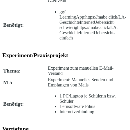
G-Niveau
ggf.
LearningApp:
https://raabe.click/LA-
GeschichteInternetUebersicht-
Benötigt:
schwierig
https://raabe.click/LA-
GeschichteInternetUebersicht-
einfach
Experiment/Praxisprojekt
Experiment zum manuellen E-Mail-
Thema:
Versand
Experiment: Manuelles Senden und
M 5
Empfangen von Mails
1 PC/Laptop je Schülerin bzw.
Schüler
Benötigt:
Lernsoftware
Filius
Internetverbindung
Vertiefung