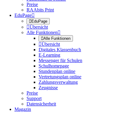
Preise
RAAbits Print
EduPage


EduPage

Übersicht
Alle Funktionen


Alle Funktionen

Übersicht
Digitales Klassenbuch
E-Learning
Messenger für Schulen
Schulhomepage
Stundenplan online
Vertretungsplan online
Zahlungsverwaltung
Zeugnisse
Preise
Support
Datensicherheit
Magazin