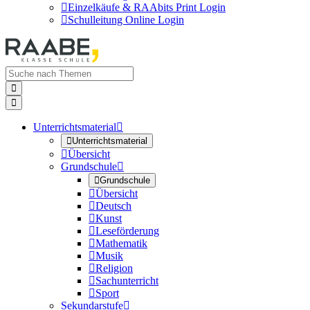

Einzelkäufe & RAAbits Print Login

Schulleitung Online Login


Unterrichtsmaterial


Unterrichtsmaterial

Übersicht
Grundschule


Grundschule

Übersicht

Deutsch

Kunst

Leseförderung

Mathematik

Musik

Religion

Sachunterricht

Sport
Sekundarstufe
