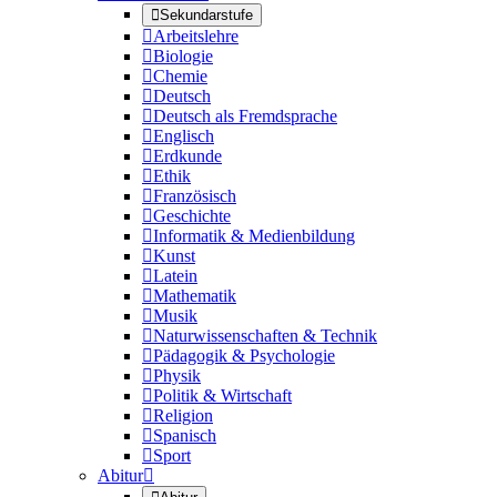

Sekundarstufe

Arbeitslehre

Biologie

Chemie

Deutsch

Deutsch als Fremdsprache

Englisch

Erdkunde

Ethik

Französisch

Geschichte

Informatik & Medienbildung

Kunst

Latein

Mathematik

Musik

Naturwissenschaften & Technik

Pädagogik & Psychologie

Physik

Politik & Wirtschaft

Religion

Spanisch

Sport
Abitur
