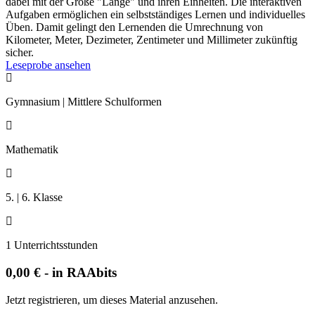
dabei mit der Größe "Länge" und ihren Einheiten. Die interaktiven
Aufgaben ermöglichen ein selbstständiges Lernen und individuelles
Üben. Damit gelingt den Lernenden die Umrechnung von
Kilometer, Meter, Dezimeter, Zentimeter und Millimeter zukünftig
sicher.
Leseprobe ansehen

Gymnasium | Mittlere Schulformen

Mathematik

5. | 6. Klasse

1 Unterrichtsstunden
0,00 € - in RAAbits
Jetzt registrieren, um dieses Material anzusehen.