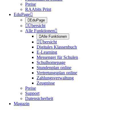
Preise
RAAbits Print
EduPage


EduPage

Übersicht
Alle Funktionen


Alle Funktionen

Übersicht
Digitales Klassenbuch
E-Learning
Messenger für Schulen
Schulhomepage
Stundenplan online
Vertretungsplan online
Zahlungsverwaltung
Zeugnisse
Preise
Support
Datensicherheit
Magazin