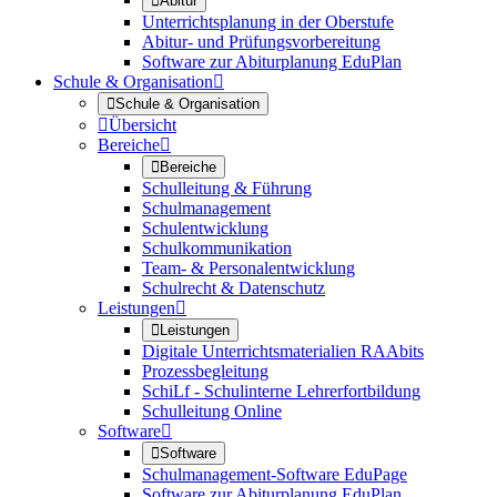

Abitur
Unterrichtsplanung in der Oberstufe
Abitur- und Prüfungsvorbereitung
Software zur Abiturplanung EduPlan
Schule & Organisation


Schule & Organisation

Übersicht
Bereiche


Bereiche
Schulleitung & Führung
Schulmanagement
Schulentwicklung
Schulkommunikation
Team- & Personalentwicklung
Schulrecht & Datenschutz
Leistungen


Leistungen
Digitale Unterrichtsmaterialien RAAbits
Prozessbegleitung
SchiLf - Schulinterne Lehrerfortbildung
Schulleitung Online
Software


Software
Schulmanagement-Software EduPage
Software zur Abiturplanung EduPlan