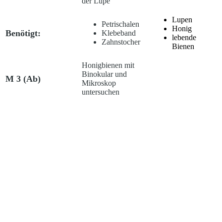
der Lupe
Lupen
Petrischalen
Honig
Benötigt:
Klebeband
lebende
Zahnstocher
Bienen
Honigbienen mit
Binokular und
M 3
(Ab)
Mikroskop
untersuchen
Zeichenpapier
Binokular
Bleistift
Mikroskop
Benötigt:
Tote Bienen,
Pinzette
frisch oder
Präparierschere
eingefroren
Die Ernährung der
M 4
(Ab)
Honigbiene
Vergleich der drei
M 5
(Ab, LA)
Kasten im
Bienenstaat
Bestimmungsübung –