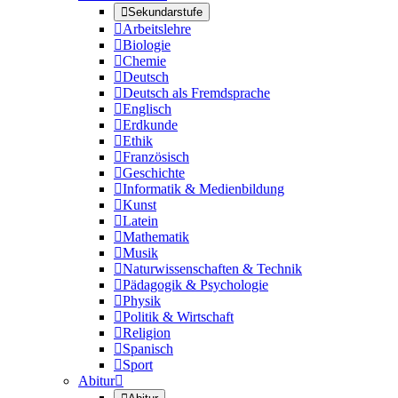

Sekundarstufe

Arbeitslehre

Biologie

Chemie

Deutsch

Deutsch als Fremdsprache

Englisch

Erdkunde

Ethik

Französisch

Geschichte

Informatik & Medienbildung

Kunst

Latein

Mathematik

Musik

Naturwissenschaften & Technik

Pädagogik & Psychologie

Physik

Politik & Wirtschaft

Religion

Spanisch

Sport
Abitur
