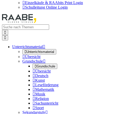

Einzelkäufe & RAAbits Print Login

Schulleitung Online Login


Unterrichtsmaterial


Unterrichtsmaterial

Übersicht
Grundschule


Grundschule

Übersicht

Deutsch

Kunst

Leseförderung

Mathematik

Musik

Religion

Sachunterricht

Sport
Sekundarstufe
