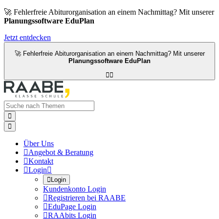
🚀 Fehlerfreie Abiturorganisation an einem Nachmittag? Mit unserer
Planungssoftware EduPlan
Jetzt entdecken
🚀 Fehlerfreie Abiturorganisation an einem Nachmittag? Mit unserer
Planungssoftware EduPlan




Über Uns

Angebot & Beratung

Kontakt

Login


Login
Kundenkonto Login

Registrieren bei RAABE

EduPage Login

RAAbits Login