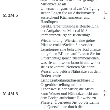
Mistelzweige als
Untersuchungsmaterial zur Verfügung
stehen.
Legen Sie als Arbeitsmaterial
2–
M 3
M 5
ausreichend Küchenmesser und
3
Handlupen
bereit.
Erarbeitungsphase:
Bearbeitung
der Aufgaben zu Material M 3 in
Partnerarbeit
Ergebnissicherung:
Wiederholung: Wie sich eine grüne
Pflanze ernährt
Stellen Sie vor der
Lerngruppe eine beliebige Topfpflanze
mit grünen Blättern auf. Lassen Sie im
Unterrichtsgespräch zusammenstellen,
was sie zum Leben braucht und woher
sie es bekommt. Notieren Sie dann:
Wasser und gelöste Nährsalze aus dem
Boden sowie
Licht.
Erarbeitungsphasen:
Phase 1:
Gegenüberstellung mit der
Lebensweise der Mistel; die Mistel
4–
M 4
M 5
kann Wasser und Nährsalze nicht aus
5
dem Boden aufnehmen
Hinweise zu
Phase 2:
Überlegen Sie, ob Sie Längs-
und Querschnitte durch die