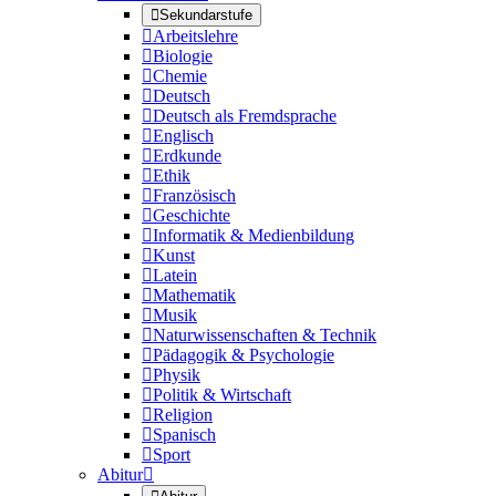

Sekundarstufe

Arbeitslehre

Biologie

Chemie

Deutsch

Deutsch als Fremdsprache

Englisch

Erdkunde

Ethik

Französisch

Geschichte

Informatik & Medienbildung

Kunst

Latein

Mathematik

Musik

Naturwissenschaften & Technik

Pädagogik & Psychologie

Physik

Politik & Wirtschaft

Religion

Spanisch

Sport
Abitur
