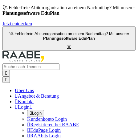
🚀 Fehlerfreie Abiturorganisation an einem Nachmittag? Mit unserer
Planungssoftware EduPlan
Jetzt entdecken
🚀 Fehlerfreie Abiturorganisation an einem Nachmittag? Mit unserer
Planungssoftware EduPlan




Über Uns

Angebot & Beratung

Kontakt

Login


Login
Kundenkonto Login

Registrieren bei RAABE

EduPage Login

RAAbits Login