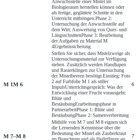
Anwuchsstelle einer Mistel im
Biologieraum herstellen können oder
als fertige, geglättete Schnitte in den
Unterricht mitbringen.
Phase 2:
Untersuchung der Anwuchsstelle auf
dem Wirt; Auswertung von Quer- und
Längsschnitten
Phase 3: Bearbeitung
der Aufgaben zu Material M
4
Ergebnissicherung
Stellen Sie sicher, dass Mistelzweige als
Untersuchungsmaterial zur Verfügung
stehen. Zusätzlich werden Handlupen
und Rasierklingen zur Untersuchung
der Mistelbeeren benötigt.
Einstieg:
Foto
2 auf Farbfolie M 1 als stiller
M 1
M 6
6
Impuls
Unterrichtsgespräch:
Was der
Entwicklung einer Frucht vorausgeht:
Blüte und
Bestäubung
Erarbeitungsphase in
Partnerarbeit
Phase 1: Blüte und
Bestäubung
Phase 2: Samenverbreitung
Mithilfe von M 7 und M 8 eignen sich
die Lernenden Kenntnisse über die
Bedeutung der Mistel als Zauberkraut
M 7–M 8
7
im Brauchtum und als Heilpflanze an.