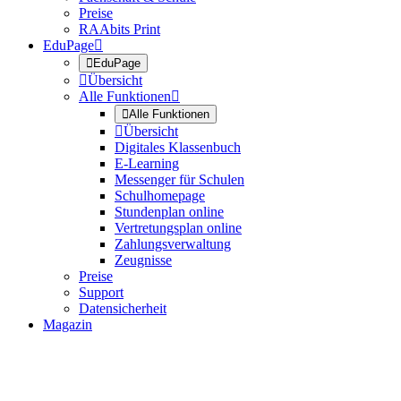
Preise
RAAbits Print
EduPage


EduPage

Übersicht
Alle Funktionen


Alle Funktionen

Übersicht
Digitales Klassenbuch
E-Learning
Messenger für Schulen
Schulhomepage
Stundenplan online
Vertretungsplan online
Zahlungsverwaltung
Zeugnisse
Preise
Support
Datensicherheit
Magazin