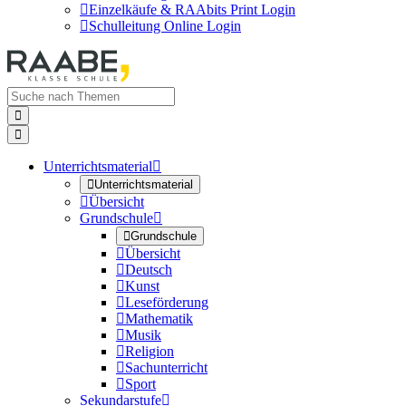

Einzelkäufe & RAAbits Print Login

Schulleitung Online Login


Unterrichtsmaterial


Unterrichtsmaterial

Übersicht
Grundschule


Grundschule

Übersicht

Deutsch

Kunst

Leseförderung

Mathematik

Musik

Religion

Sachunterricht

Sport
Sekundarstufe
