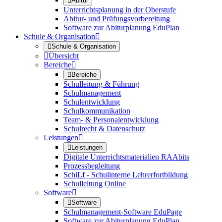

Abitur
Unterrichtsplanung in der Oberstufe
Abitur- und Prüfungsvorbereitung
Software zur Abiturplanung EduPlan
Schule & Organisation


Schule & Organisation

Übersicht
Bereiche


Bereiche
Schulleitung & Führung
Schulmanagement
Schulentwicklung
Schulkommunikation
Team- & Personalentwicklung
Schulrecht & Datenschutz
Leistungen


Leistungen
Digitale Unterrichtsmaterialien RAAbits
Prozessbegleitung
SchiLf - Schulinterne Lehrerfortbildung
Schulleitung Online
Software


Software
Schulmanagement-Software EduPage
Software zur Abiturplanung EduPlan