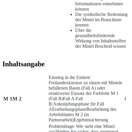
Informationen entnehmen
können
Die symbolische Bedeutung
der Mistel im Brauchtum
kennen
Über die
gesundheitsfördernde
Wirkung von Inhaltsstoffen
der Mistel Bescheid wissen
Inhaltsangabe
Einstieg in die Einheit:
Freilandexkursion zu einem mit Misteln
befallenen Baum (Fall A) oder
ersatzweise Einsatz der Farbfolie M 1
M 1
M 2
(Fall B)
Fall A:
Fall
1
B:
Anknüpfungsphase für Fall
A
Erarbeitungsphase
Bearbeitung des
Arbeitsblattes M 2 (in
Partnerarbeit)
Ergebnissicherung
Problemfrage: Wie sieht eine Mistel
aus?
Stellen Sie sicher, dass genügend