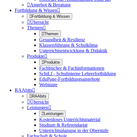

Angebot & Beratung
Fortbildung & Wissen


Fortbildung & Wissen

Übersicht
Themen


Themen
Gesundheit & Resilienz
Klassenführung & Schulklima
Unterrichtsentwicklung & Didaktik
Produkte


Produkte
Fachbücher & Fachinformationen
SchiLf - Schulinterne Lehrerfortbildung
EduPage-Fortbildungsangebote
Webinare
RAAbits


RAAbits

Übersicht
Leistungen


Leistungen
Kostenloses Unterrichtsmaterial
Studium & Referendariat
Unterrichtsplanung in der Oberstufe
Fachschaft & Schule