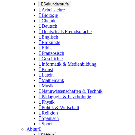

Sekundarstufe

Arbeitslehre

Biologie

Chemie

Deutsch

Deutsch als Fremdsprache

Englisch

Erdkunde

Ethik

Französisch

Geschichte

Informatik & Medienbildung

Kunst

Latein

Mathematik

Musik

Naturwissenschaften & Technik

Pädagogik & Psychologie

Physik

Politik & Wirtschaft

Religion

Spanisch

Sport
Abitur
