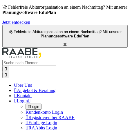
🚀 Fehlerfreie Abiturorganisation an einem Nachmittag? Mit unserer
Planungssoftware EduPlan
Jetzt entdecken
🚀 Fehlerfreie Abiturorganisation an einem Nachmittag? Mit unserer
Planungssoftware EduPlan




Über Uns

Angebot & Beratung

Kontakt

Login


Login
Kundenkonto Login

Registrieren bei RAABE

EduPage Login

RAAbits Login