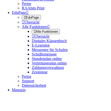
Preise
RAAbits Print
EduPage


EduPage

Übersicht
Alle Funktionen


Alle Funktionen

Übersicht
Digitales Klassenbuch
E-Learning
Messenger für Schulen
Schulhomepage
Stundenplan online
Vertretungsplan online
Zahlungsverwaltung
Zeugnisse
Preise
Support
Datensicherheit
Magazin