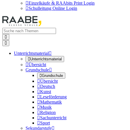

Einzelkäufe & RAAbits Print Login

Schulleitung Online Login


Unterrichtsmaterial


Unterrichtsmaterial

Übersicht
Grundschule


Grundschule

Übersicht

Deutsch

Kunst

Leseförderung

Mathematik

Musik

Religion

Sachunterricht

Sport
Sekundarstufe
