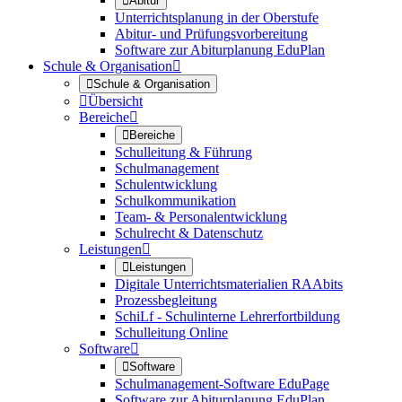

Abitur
Unterrichtsplanung in der Oberstufe
Abitur- und Prüfungsvorbereitung
Software zur Abiturplanung EduPlan
Schule & Organisation


Schule & Organisation

Übersicht
Bereiche


Bereiche
Schulleitung & Führung
Schulmanagement
Schulentwicklung
Schulkommunikation
Team- & Personalentwicklung
Schulrecht & Datenschutz
Leistungen


Leistungen
Digitale Unterrichtsmaterialien RAAbits
Prozessbegleitung
SchiLf - Schulinterne Lehrerfortbildung
Schulleitung Online
Software


Software
Schulmanagement-Software EduPage
Software zur Abiturplanung EduPlan