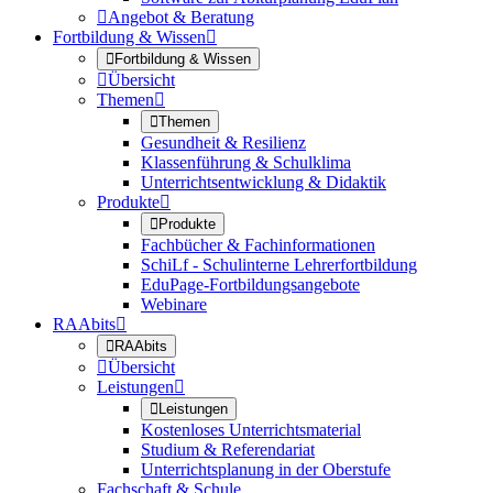

Angebot & Beratung
Fortbildung & Wissen


Fortbildung & Wissen

Übersicht
Themen


Themen
Gesundheit & Resilienz
Klassenführung & Schulklima
Unterrichtsentwicklung & Didaktik
Produkte


Produkte
Fachbücher & Fachinformationen
SchiLf - Schulinterne Lehrerfortbildung
EduPage-Fortbildungsangebote
Webinare
RAAbits


RAAbits

Übersicht
Leistungen


Leistungen
Kostenloses Unterrichtsmaterial
Studium & Referendariat
Unterrichtsplanung in der Oberstufe
Fachschaft & Schule