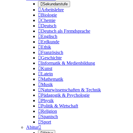

Sekundarstufe

Arbeitslehre

Biologie

Chemie

Deutsch

Deutsch als Fremdsprache

Englisch

Erdkunde

Ethik

Französisch

Geschichte

Informatik & Medienbildung

Kunst

Latein

Mathematik

Musik

Naturwissenschaften & Technik

Pädagogik & Psychologie

Physik

Politik & Wirtschaft

Religion

Spanisch

Sport
Abitur
