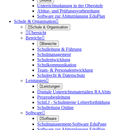

Abitur
Unterrichtsplanung in der Oberstufe
Abitur- und Prüfungsvorbereitung
Software zur Abiturplanung EduPlan
Schule & Organisation


Schule & Organisation

Übersicht
Bereiche


Bereiche
Schulleitung & Führung
Schulmanagement
Schulentwicklung
Schulkommunikation
Team- & Personalentwicklung
Schulrecht & Datenschutz
Leistungen


Leistungen
Digitale Unterrichtsmaterialien RAAbits
Prozessbegleitung
SchiLf - Schulinterne Lehrerfortbildung
Schulleitung Online
Software


Software
Schulmanagement-Software EduPage
Software zur Abiturplanung EduPlan