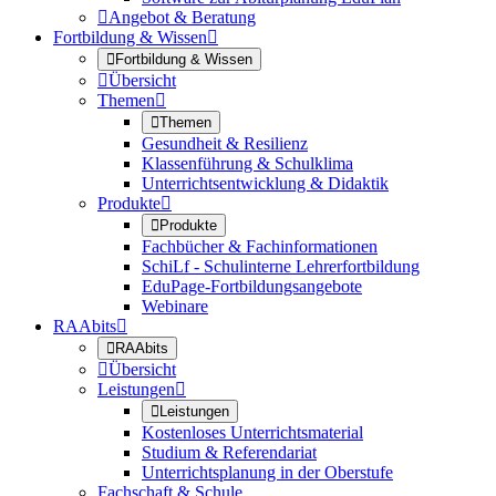

Angebot & Beratung
Fortbildung & Wissen


Fortbildung & Wissen

Übersicht
Themen


Themen
Gesundheit & Resilienz
Klassenführung & Schulklima
Unterrichtsentwicklung & Didaktik
Produkte


Produkte
Fachbücher & Fachinformationen
SchiLf - Schulinterne Lehrerfortbildung
EduPage-Fortbildungsangebote
Webinare
RAAbits


RAAbits

Übersicht
Leistungen


Leistungen
Kostenloses Unterrichtsmaterial
Studium & Referendariat
Unterrichtsplanung in der Oberstufe
Fachschaft & Schule