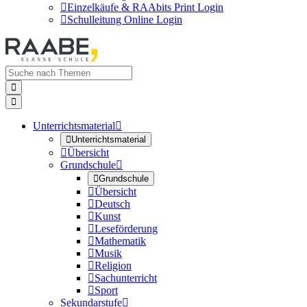

Einzelkäufe & RAAbits Print Login

Schulleitung Online Login


Unterrichtsmaterial


Unterrichtsmaterial

Übersicht
Grundschule


Grundschule

Übersicht

Deutsch

Kunst

Leseförderung

Mathematik

Musik

Religion

Sachunterricht

Sport
Sekundarstufe
