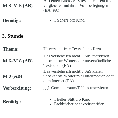
Auf einen Blick
/ SuS lesen den Text und
M 3–M 5 (AB)
vergleichen mit ihren Vorüberlegungen
(EA, PA)
Benötigt:
1 Schere pro Kind
3. Stunde
Thema:
Unverständliche Textstellen klären
Das verstehe ich nicht!
/ SuS markieren
M 6–M 8 (AB)
unbekannte Wörter oder unverständliche
Textstellen (EA)
Das verstehe ich nicht!
/ SuS klären
M 9 (AB)
unbekannte Wörter mit Druckmedien oder
dem Internet (EA)
Vorbereitung:
ggf. Computerraum/Tablets reservieren
1 heller Stift pro Kind
Benötigt:
Fachbücher oder -zeitschriften