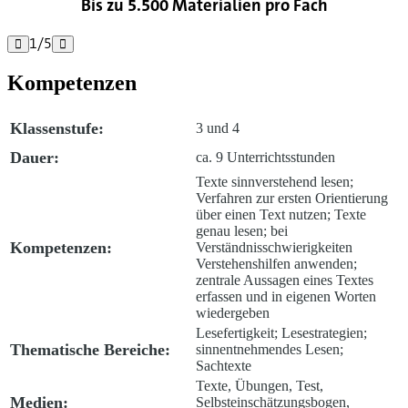
Bis zu 5.500 Materialien pro Fach
1
/
5


Kompetenzen
Klassenstufe:
3 und 4
Dauer:
ca. 9 Unterrichtsstunden
Texte sinnverstehend lesen;
Verfahren zur ersten Orientierung
über einen Text nutzen; Texte
genau lesen; bei
Kompetenzen:
Verständnisschwierigkeiten
Verstehenshilfen anwenden;
zentrale Aussagen eines Textes
erfassen und in eigenen Worten
wiedergeben
Lesefertigkeit; Lesestrategien;
Thematische Bereiche:
sinnentnehmendes Lesen;
Sachtexte
Texte, Übungen, Test,
Medien:
Selbsteinschätzungsbogen,