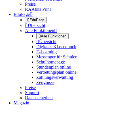
Preise
RAAbits Print
EduPage


EduPage

Übersicht
Alle Funktionen


Alle Funktionen

Übersicht
Digitales Klassenbuch
E-Learning
Messenger für Schulen
Schulhomepage
Stundenplan online
Vertretungsplan online
Zahlungsverwaltung
Zeugnisse
Preise
Support
Datensicherheit
Magazin