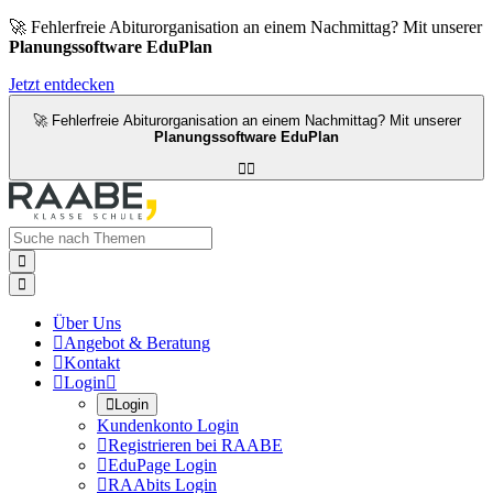
🚀 Fehlerfreie Abiturorganisation an einem Nachmittag? Mit unserer
Planungssoftware EduPlan
Jetzt entdecken
🚀 Fehlerfreie Abiturorganisation an einem Nachmittag? Mit unserer
Planungssoftware EduPlan




Über Uns

Angebot & Beratung

Kontakt

Login


Login
Kundenkonto Login

Registrieren bei RAABE

EduPage Login

RAAbits Login