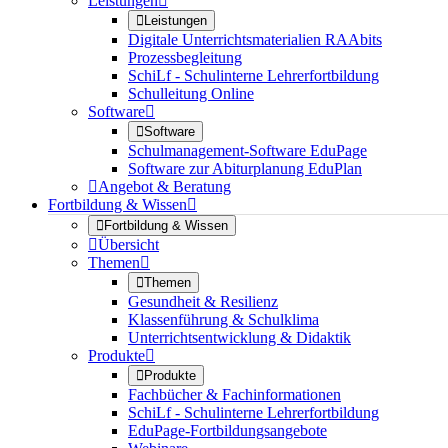
Leistungen


Leistungen
Digitale Unterrichtsmaterialien RAAbits
Prozessbegleitung
SchiLf - Schulinterne Lehrerfortbildung
Schulleitung Online
Software


Software
Schulmanagement-Software EduPage
Software zur Abiturplanung EduPlan

Angebot & Beratung
Fortbildung & Wissen


Fortbildung & Wissen

Übersicht
Themen


Themen
Gesundheit & Resilienz
Klassenführung & Schulklima
Unterrichtsentwicklung & Didaktik
Produkte


Produkte
Fachbücher & Fachinformationen
SchiLf - Schulinterne Lehrerfortbildung
EduPage-Fortbildungsangebote