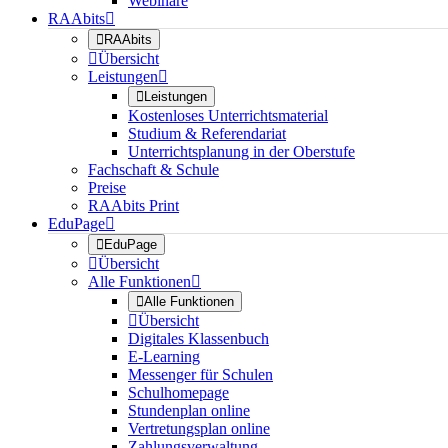
Webinare
RAAbits


RAAbits

Übersicht
Leistungen


Leistungen
Kostenloses Unterrichtsmaterial
Studium & Referendariat
Unterrichtsplanung in der Oberstufe
Fachschaft & Schule
Preise
RAAbits Print
EduPage


EduPage

Übersicht
Alle Funktionen


Alle Funktionen

Übersicht
Digitales Klassenbuch
E-Learning
Messenger für Schulen
Schulhomepage
Stundenplan online
Vertretungsplan online
Zahlungsverwaltung