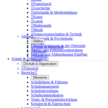

Französisch

Geschichte

Informatik & Medienbildung

Kunst

Latein

Mathematik

Musik

Naturwissenschaften & Technik
Abitur


Pädagogik & Psychologie

Abitur

Physik
Unterrichtsplanung in der Oberstufe

Politik & Wirtschaft
Abitur- und Prüfungsvorbereitung

Religion
Software zur Abiturplanung EduPlan

Spanisch
Schule & Organisation


Sport

Schule & Organisation

Übersicht
Bereiche


Bereiche
Schulleitung & Führung
Schulmanagement
Schulentwicklung
Schulkommunikation
Team- & Personalentwicklung
Schulrecht & Datenschutz