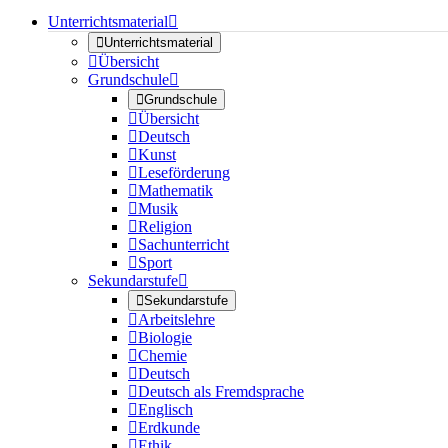
Unterrichtsmaterial


Unterrichtsmaterial

Übersicht
Grundschule


Grundschule

Übersicht

Deutsch

Kunst

Leseförderung

Mathematik

Musik

Religion

Sachunterricht

Sport
Sekundarstufe


Sekundarstufe

Arbeitslehre

Biologie

Chemie

Deutsch

Deutsch als Fremdsprache

Englisch

Erdkunde

Ethik