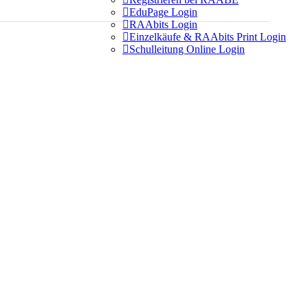

EduPage Login

RAAbits Login

Einzelkäufe & RAAbits Print Login

Schulleitung Online Login