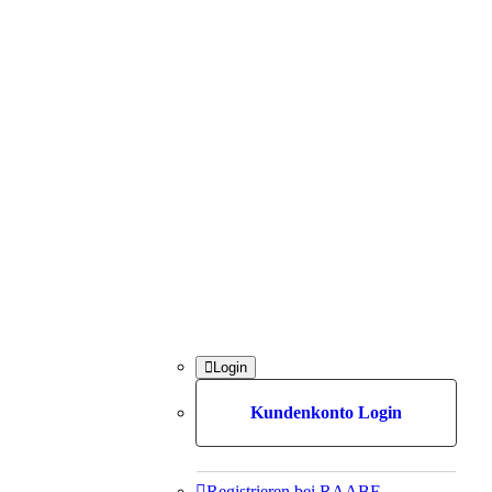

Login
Kundenkonto Login

Registrieren bei RAABE