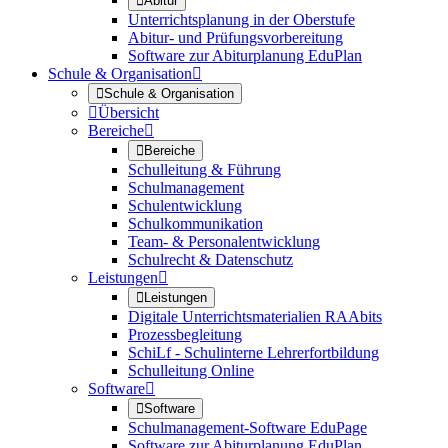

Abitur
Unterrichtsplanung in der Oberstufe
Abitur- und Prüfungsvorbereitung
Software zur Abiturplanung EduPlan
Schule & Organisation


Schule & Organisation

Übersicht
Bereiche


Bereiche
Schulleitung & Führung
Schulmanagement
Schulentwicklung
Schulkommunikation
Team- & Personalentwicklung
Schulrecht & Datenschutz
Leistungen


Leistungen
Digitale Unterrichtsmaterialien RAAbits
Prozessbegleitung
SchiLf - Schulinterne Lehrerfortbildung
Schulleitung Online
Software


Software
Schulmanagement-Software EduPage
Software zur Abiturplanung EduPlan