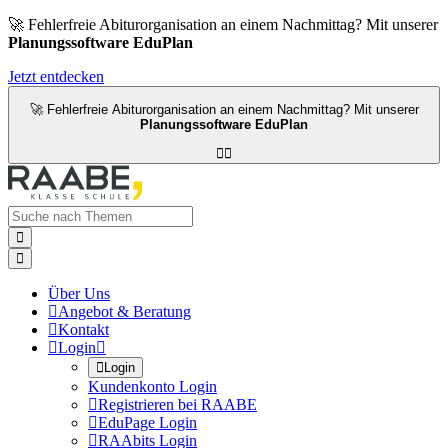
🚀 Fehlerfreie Abiturorganisation an einem Nachmittag? Mit unserer
Planungssoftware EduPlan
Jetzt entdecken
🚀 Fehlerfreie Abiturorganisation an einem Nachmittag? Mit unserer
Planungssoftware EduPlan




Über Uns

Angebot & Beratung

Kontakt

Login


Login
Kundenkonto Login

Registrieren bei RAABE

EduPage Login

RAAbits Login