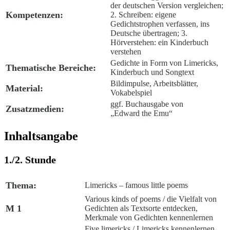
der deutschen Version vergleichen;
Kompetenzen:
2. Schreiben: eigene
Gedichtstrophen verfassen, ins
Deutsche übertragen; 3.
Hörverstehen: ein Kinderbuch
verstehen
Gedichte in Form von Limericks,
Thematische Bereiche:
Kinderbuch und Songtext
Bildimpulse, Arbeitsblätter,
Material:
Vokabelspiel
ggf. Buchausgabe von
Zusatzmedien:
„Edward the Emu“
Inhaltsangabe
1./2. Stunde
Thema:
Limericks – famous little poems
Various kinds of poems
/
die Vielfalt von
M 1
Gedichten als Textsorte entdecken,
Merkmale von Gedichten kennenlernen
Five limericks
/
Limericks kennenlernen