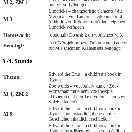
M 2, ZM 1
und vervollständigen
Limericks – characteristic elements
/
die
Merkmale von Limericks erkennen und
M 3
(mithilfe von Reimwörtern)einen eigenen
Limerick verfassen
Homework:
(optional:) Do task 2 on worksheet M 3.
□ OH-Projektor bzw. Dokumentenkamera
Benötigt:
für M 1 (nicht im Klassensatz benötigt)
3./4. Stunde
Edward the Emu
– a children’s book in
Thema:
rhymes
Zoo words – vocabulary game
/
Zoo-
Wortschatz mit einem Vokabelspiel
M 4, ZM 2
aktivieren und den Text vorentlasten (zwei
Spielvarianten)
Edward the Emu
– a children’s book in
M 5
rhymes: understanding the text /
die
Geschichte inhaltlich erschließen
Edward the Emu
– a children’s book in
rhymes: post-listening tasks /
den Aufbau