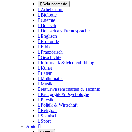

Sekundarstufe

Arbeitslehre

Biologie

Chemie

Deutsch

Deutsch als Fremdsprache

Englisch

Erdkunde

Ethik

Französisch

Geschichte

Informatik & Medienbildung

Kunst

Latein

Mathematik

Musik

Naturwissenschaften & Technik

Pädagogik & Psychologie

Physik

Politik & Wirtschaft

Religion

Spanisch

Sport
Abitur
