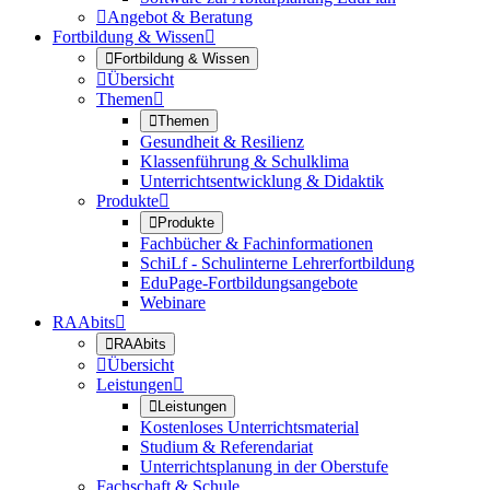

Angebot & Beratung
Fortbildung & Wissen


Fortbildung & Wissen

Übersicht
Themen


Themen
Gesundheit & Resilienz
Klassenführung & Schulklima
Unterrichtsentwicklung & Didaktik
Produkte


Produkte
Fachbücher & Fachinformationen
SchiLf - Schulinterne Lehrerfortbildung
EduPage-Fortbildungsangebote
Webinare
RAAbits


RAAbits

Übersicht
Leistungen


Leistungen
Kostenloses Unterrichtsmaterial
Studium & Referendariat
Unterrichtsplanung in der Oberstufe
Fachschaft & Schule