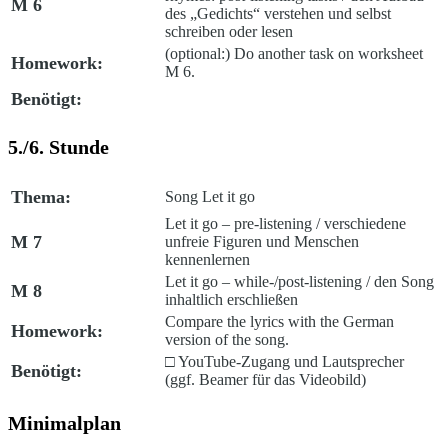
M 6
des „Gedichts“ verstehen und selbst
schreiben oder lesen
(optional:) Do another task on worksheet
Homework:
M 6.
Benötigt:
5./6. Stunde
Thema:
Song
Let it go
Let it go
– pre-listening /
verschiedene
M 7
unfreie Figuren und Menschen
kennenlernen
Let it go
– while-/post-listening /
den Song
M 8
inhaltlich erschließen
Compare the lyrics with the German
Homework:
version of the song.
□
YouTube
-Zugang und Lautsprecher
Benötigt:
(ggf. Beamer für das Videobild)
Minimalplan