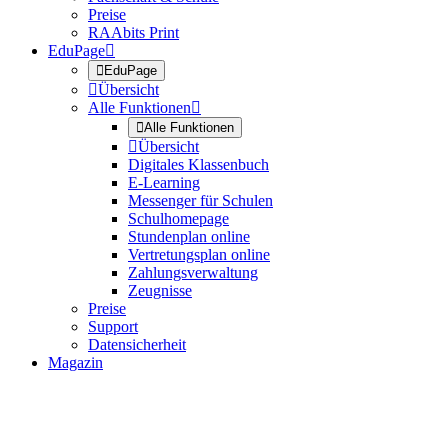
Preise
RAAbits Print
EduPage


EduPage

Übersicht
Alle Funktionen


Alle Funktionen

Übersicht
Digitales Klassenbuch
E-Learning
Messenger für Schulen
Schulhomepage
Stundenplan online
Vertretungsplan online
Zahlungsverwaltung
Zeugnisse
Preise
Support
Datensicherheit
Magazin