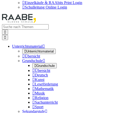

Einzelkäufe & RAAbits Print Login

Schulleitung Online Login


Unterrichtsmaterial


Unterrichtsmaterial

Übersicht
Grundschule


Grundschule

Übersicht

Deutsch

Kunst

Leseförderung

Mathematik

Musik

Religion

Sachunterricht

Sport
Sekundarstufe
