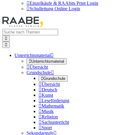

Einzelkäufe & RAAbits Print Login

Schulleitung Online Login


Unterrichtsmaterial


Unterrichtsmaterial

Übersicht
Grundschule


Grundschule

Übersicht

Deutsch

Kunst

Leseförderung

Mathematik

Musik

Religion

Sachunterricht

Sport
Sekundarstufe
