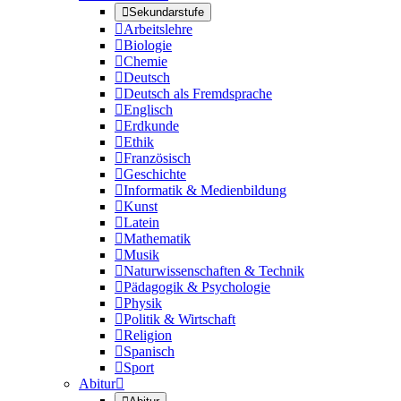

Sekundarstufe

Arbeitslehre

Biologie

Chemie

Deutsch

Deutsch als Fremdsprache

Englisch

Erdkunde

Ethik

Französisch

Geschichte

Informatik & Medienbildung

Kunst

Latein

Mathematik

Musik

Naturwissenschaften & Technik

Pädagogik & Psychologie

Physik

Politik & Wirtschaft

Religion

Spanisch

Sport
Abitur
