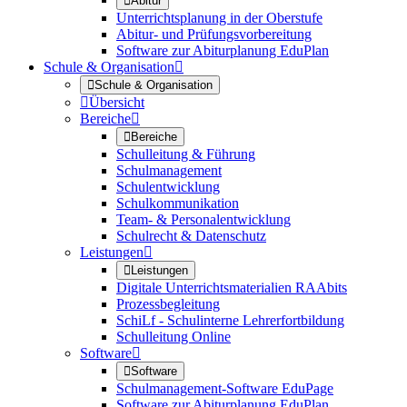

Abitur
Unterrichtsplanung in der Oberstufe
Abitur- und Prüfungsvorbereitung
Software zur Abiturplanung EduPlan
Schule & Organisation


Schule & Organisation

Übersicht
Bereiche


Bereiche
Schulleitung & Führung
Schulmanagement
Schulentwicklung
Schulkommunikation
Team- & Personalentwicklung
Schulrecht & Datenschutz
Leistungen


Leistungen
Digitale Unterrichtsmaterialien RAAbits
Prozessbegleitung
SchiLf - Schulinterne Lehrerfortbildung
Schulleitung Online
Software


Software
Schulmanagement-Software EduPage
Software zur Abiturplanung EduPlan