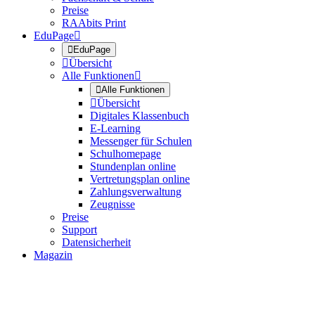
Preise
RAAbits Print
EduPage


EduPage

Übersicht
Alle Funktionen


Alle Funktionen

Übersicht
Digitales Klassenbuch
E-Learning
Messenger für Schulen
Schulhomepage
Stundenplan online
Vertretungsplan online
Zahlungsverwaltung
Zeugnisse
Preise
Support
Datensicherheit
Magazin