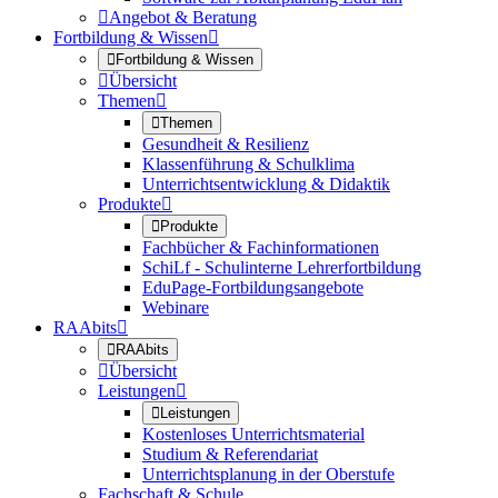

Angebot & Beratung
Fortbildung & Wissen


Fortbildung & Wissen

Übersicht
Themen


Themen
Gesundheit & Resilienz
Klassenführung & Schulklima
Unterrichtsentwicklung & Didaktik
Produkte


Produkte
Fachbücher & Fachinformationen
SchiLf - Schulinterne Lehrerfortbildung
EduPage-Fortbildungsangebote
Webinare
RAAbits


RAAbits

Übersicht
Leistungen


Leistungen
Kostenloses Unterrichtsmaterial
Studium & Referendariat
Unterrichtsplanung in der Oberstufe
Fachschaft & Schule