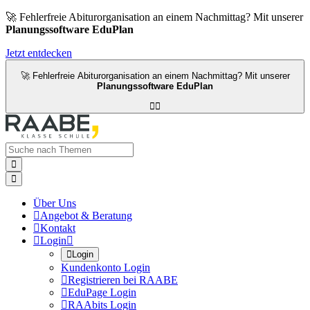
🚀 Fehlerfreie Abiturorganisation an einem Nachmittag? Mit unserer
Planungssoftware EduPlan
Jetzt entdecken
🚀 Fehlerfreie Abiturorganisation an einem Nachmittag? Mit unserer
Planungssoftware EduPlan




Über Uns

Angebot & Beratung

Kontakt

Login


Login
Kundenkonto Login

Registrieren bei RAABE

EduPage Login

RAAbits Login