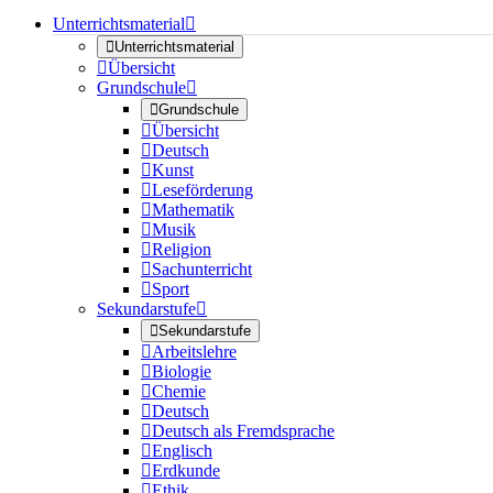
Unterrichtsmaterial


Unterrichtsmaterial

Übersicht
Grundschule


Grundschule

Übersicht

Deutsch

Kunst

Leseförderung

Mathematik

Musik

Religion

Sachunterricht

Sport
Sekundarstufe


Sekundarstufe

Arbeitslehre

Biologie

Chemie

Deutsch

Deutsch als Fremdsprache

Englisch

Erdkunde

Ethik