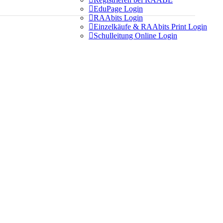

EduPage Login

RAAbits Login

Einzelkäufe & RAAbits Print Login

Schulleitung Online Login