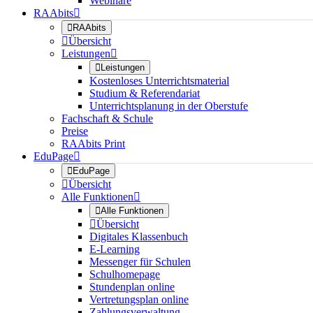
Webinare
RAAbits


RAAbits

Übersicht
Leistungen


Leistungen
Kostenloses Unterrichtsmaterial
Studium & Referendariat
Unterrichtsplanung in der Oberstufe
Fachschaft & Schule
Preise
RAAbits Print
EduPage


EduPage

Übersicht
Alle Funktionen


Alle Funktionen

Übersicht
Digitales Klassenbuch
E-Learning
Messenger für Schulen
Schulhomepage
Stundenplan online
Vertretungsplan online
Zahlungsverwaltung