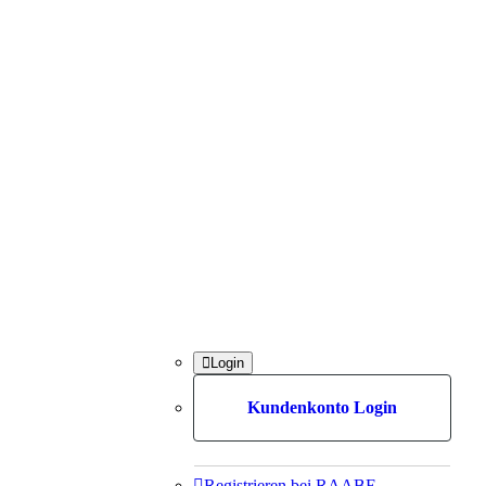

Login
Kundenkonto Login

Registrieren bei RAABE