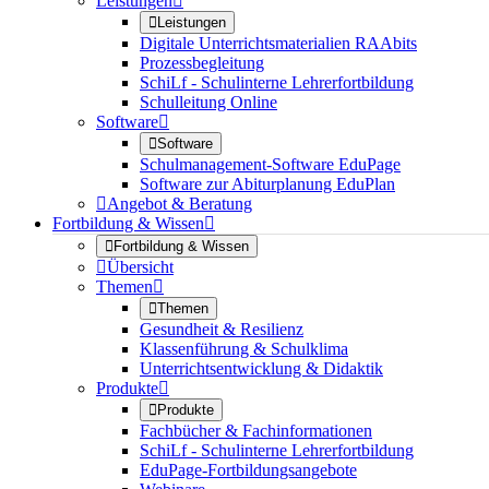
Leistungen


Leistungen
Digitale Unterrichtsmaterialien RAAbits
Prozessbegleitung
SchiLf - Schulinterne Lehrerfortbildung
Schulleitung Online
Software


Software
Schulmanagement-Software EduPage
Software zur Abiturplanung EduPlan

Angebot & Beratung
Fortbildung & Wissen


Fortbildung & Wissen

Übersicht
Themen


Themen
Gesundheit & Resilienz
Klassenführung & Schulklima
Unterrichtsentwicklung & Didaktik
Produkte


Produkte
Fachbücher & Fachinformationen
SchiLf - Schulinterne Lehrerfortbildung
EduPage-Fortbildungsangebote