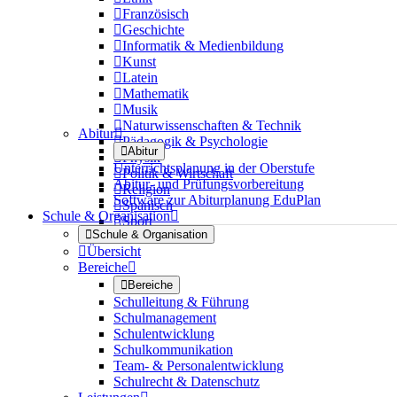

Französisch

Geschichte

Informatik & Medienbildung

Kunst

Latein

Mathematik

Musik

Naturwissenschaften & Technik
Abitur


Pädagogik & Psychologie

Abitur

Physik
Unterrichtsplanung in der Oberstufe

Politik & Wirtschaft
Abitur- und Prüfungsvorbereitung

Religion
Software zur Abiturplanung EduPlan

Spanisch
Schule & Organisation


Sport

Schule & Organisation

Übersicht
Bereiche


Bereiche
Schulleitung & Führung
Schulmanagement
Schulentwicklung
Schulkommunikation
Team- & Personalentwicklung
Schulrecht & Datenschutz