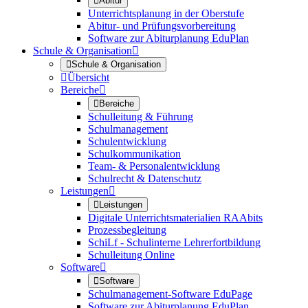

Abitur
Unterrichtsplanung in der Oberstufe
Abitur- und Prüfungsvorbereitung
Software zur Abiturplanung EduPlan
Schule & Organisation


Schule & Organisation

Übersicht
Bereiche


Bereiche
Schulleitung & Führung
Schulmanagement
Schulentwicklung
Schulkommunikation
Team- & Personalentwicklung
Schulrecht & Datenschutz
Leistungen


Leistungen
Digitale Unterrichtsmaterialien RAAbits
Prozessbegleitung
SchiLf - Schulinterne Lehrerfortbildung
Schulleitung Online
Software


Software
Schulmanagement-Software EduPage
Software zur Abiturplanung EduPlan