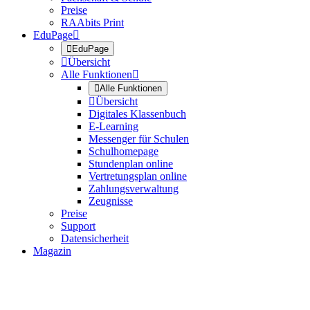
Preise
RAAbits Print
EduPage


EduPage

Übersicht
Alle Funktionen


Alle Funktionen

Übersicht
Digitales Klassenbuch
E-Learning
Messenger für Schulen
Schulhomepage
Stundenplan online
Vertretungsplan online
Zahlungsverwaltung
Zeugnisse
Preise
Support
Datensicherheit
Magazin