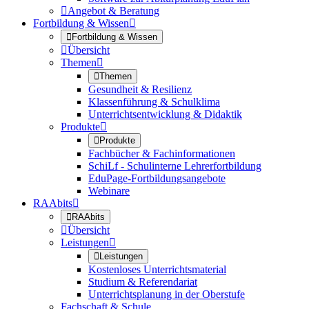

Angebot & Beratung
Fortbildung & Wissen


Fortbildung & Wissen

Übersicht
Themen


Themen
Gesundheit & Resilienz
Klassenführung & Schulklima
Unterrichtsentwicklung & Didaktik
Produkte


Produkte
Fachbücher & Fachinformationen
SchiLf - Schulinterne Lehrerfortbildung
EduPage-Fortbildungsangebote
Webinare
RAAbits


RAAbits

Übersicht
Leistungen


Leistungen
Kostenloses Unterrichtsmaterial
Studium & Referendariat
Unterrichtsplanung in der Oberstufe
Fachschaft & Schule