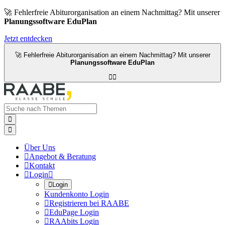
🚀 Fehlerfreie Abiturorganisation an einem Nachmittag? Mit unserer
Planungssoftware EduPlan
Jetzt entdecken
🚀 Fehlerfreie Abiturorganisation an einem Nachmittag? Mit unserer
Planungssoftware EduPlan




Über Uns

Angebot & Beratung

Kontakt

Login


Login
Kundenkonto Login

Registrieren bei RAABE

EduPage Login

RAAbits Login