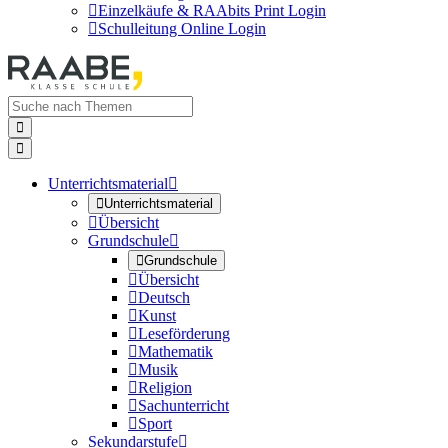

Einzelkäufe & RAAbits Print Login

Schulleitung Online Login


Unterrichtsmaterial


Unterrichtsmaterial

Übersicht
Grundschule


Grundschule

Übersicht

Deutsch

Kunst

Leseförderung

Mathematik

Musik

Religion

Sachunterricht

Sport
Sekundarstufe
