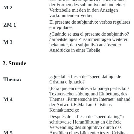
der Formen des
subjuntivo
anhand einer
M 2
Verbtabelle mit den in den Anzeigen
vorkommenden Verben
El presente de subjuntivo: verbos regulares
ZM 1
e irregulares
¿Cuándo se usa el presente de subjuntivo?
/ arbeitsteiliges Zusammentragen weiterer
M 3
bekannter, den
subjuntivo
auslösender
Ausdrücke in einer Tabelle
2. Stunde
¿Qué tal la fiesta de “speed dating” de
Thema:
Cristina e Ignacio?
¡Para que encuentres a la pareja perfecta!
/
Textverstehensübung und Einbettung des
M 4
Themas „Partnersuche im Internet“ anhand
der Antwort-E-Mail auf Cristinas
Kontaktanzeige
Después de la fiesta de “speed-dating”
/
schrittweise Heranführung an die freie
Verwendung des
subjuntivo
durch das
M 5
Ausfüllen eines Lückentextes zu Cristinas