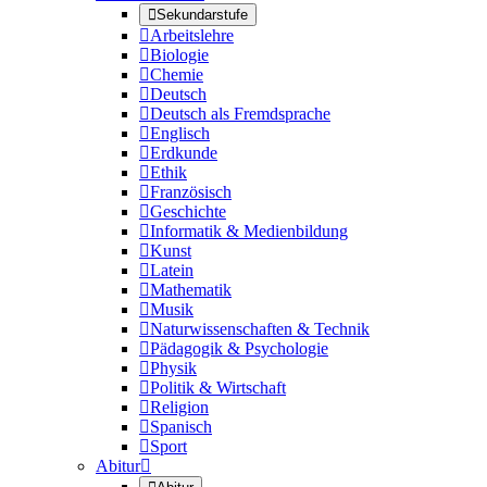

Sekundarstufe

Arbeitslehre

Biologie

Chemie

Deutsch

Deutsch als Fremdsprache

Englisch

Erdkunde

Ethik

Französisch

Geschichte

Informatik & Medienbildung

Kunst

Latein

Mathematik

Musik

Naturwissenschaften & Technik

Pädagogik & Psychologie

Physik

Politik & Wirtschaft

Religion

Spanisch

Sport
Abitur
