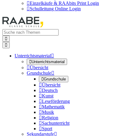

Einzelkäufe & RAAbits Print Login

Schulleitung Online Login


Unterrichtsmaterial


Unterrichtsmaterial

Übersicht
Grundschule


Grundschule

Übersicht

Deutsch

Kunst

Leseförderung

Mathematik

Musik

Religion

Sachunterricht

Sport
Sekundarstufe
