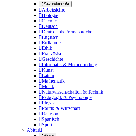

Sekundarstufe

Arbeitslehre

Biologie

Chemie

Deutsch

Deutsch als Fremdsprache

Englisch

Erdkunde

Ethik

Französisch

Geschichte

Informatik & Medienbildung

Kunst

Latein

Mathematik

Musik

Naturwissenschaften & Technik

Pädagogik & Psychologie

Physik

Politik & Wirtschaft

Religion

Spanisch

Sport
Abitur
