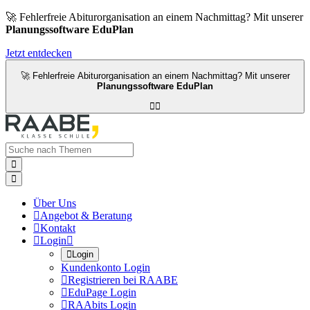
🚀 Fehlerfreie Abiturorganisation an einem Nachmittag? Mit unserer
Planungssoftware EduPlan
Jetzt entdecken
🚀 Fehlerfreie Abiturorganisation an einem Nachmittag? Mit unserer
Planungssoftware EduPlan




Über Uns

Angebot & Beratung

Kontakt

Login


Login
Kundenkonto Login

Registrieren bei RAABE

EduPage Login

RAAbits Login