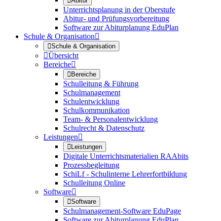

Abitur
Unterrichtsplanung in der Oberstufe
Abitur- und Prüfungsvorbereitung
Software zur Abiturplanung EduPlan
Schule & Organisation


Schule & Organisation

Übersicht
Bereiche


Bereiche
Schulleitung & Führung
Schulmanagement
Schulentwicklung
Schulkommunikation
Team- & Personalentwicklung
Schulrecht & Datenschutz
Leistungen


Leistungen
Digitale Unterrichtsmaterialien RAAbits
Prozessbegleitung
SchiLf - Schulinterne Lehrerfortbildung
Schulleitung Online
Software


Software
Schulmanagement-Software EduPage
Software zur Abiturplanung EduPlan