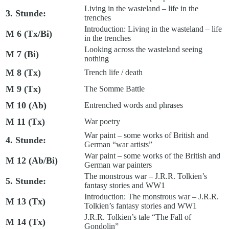
Living in the wasteland – life in the
3. Stunde:
trenches
Introduction: Living in the wasteland – life
M 6 (Tx/Bi)
in the trenches
Looking across the wasteland seeing
M 7 (Bi)
nothing
M 8 (Tx)
Trench life / death
M 9 (Tx)
The Somme Battle
M 10 (Ab)
Entrenched words and phrases
M 11 (Tx)
War poetry
War paint – some works of British and
4. Stunde:
German “war artists”
War paint – some works of the British and
M 12 (Ab/Bi)
German war painters
The monstrous war – J.R.R. Tolkien’s
5. Stunde:
fantasy stories and WW1
Introduction: The monstrous war – J.R.R.
M 13 (Tx)
Tolkien’s fantasy stories and WW1
J.R.R. Tolkien’s tale “The Fall of
M 14 (Tx)
Gondolin”