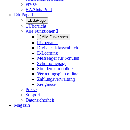
Preise
RAAbits Print
EduPage


EduPage

Übersicht
Alle Funktionen


Alle Funktionen

Übersicht
Digitales Klassenbuch
E-Learning
Messenger für Schulen
Schulhomepage
Stundenplan online
Vertretungsplan online
Zahlungsverwaltung
Zeugnisse
Preise
Support
Datensicherheit
Magazin