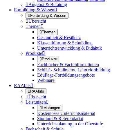

Angebot & Beratung
Fortbildung & Wissen


Fortbildung & Wissen

Übersicht
Themen


Themen
Gesundheit & Resilienz
Klassenführung & Schulklima
Unterrichtsentwicklung & Didaktik
Produkte


Produkte
Fachbücher & Fachinformationen
SchiLf - Schulinterne Lehrerfortbildung
EduPage-Fortbildungsangebote
Webinare
RAAbits


RAAbits

Übersicht
Leistungen


Leistungen
Kostenloses Unterrichtsmaterial
Studium & Referendariat
Unterrichtsplanung in der Oberstufe
Fachschaft & Schule