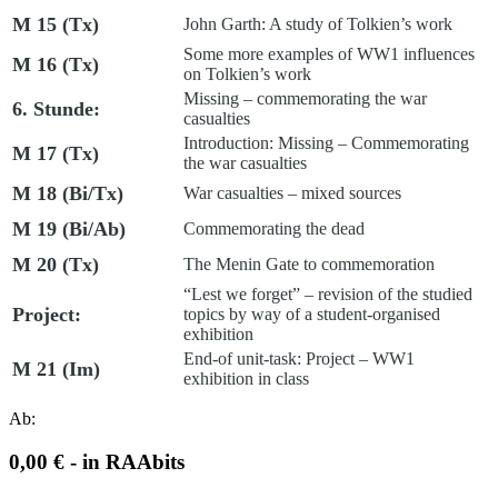
M 15 (Tx)
John Garth: A study of Tolkien’s work
Some more examples of WW1 influences
M 16 (Tx)
on Tolkien’s work
Missing – commemorating the war
6. Stunde:
casualties
Introduction: Missing – Commemorating
M 17 (Tx)
the war casualties
M 18 (Bi/Tx)
War casualties – mixed sources
M 19 (Bi/Ab)
Commemorating the dead
M 20 (Tx)
The Menin Gate to commemoration
“Lest we forget” – revision of the studied
Project:
topics by way of a student-organised
exhibition
End-of unit-task: Project – WW1
M 21 (Im)
exhibition in class
Ab:
0,00 € - in RAAbits