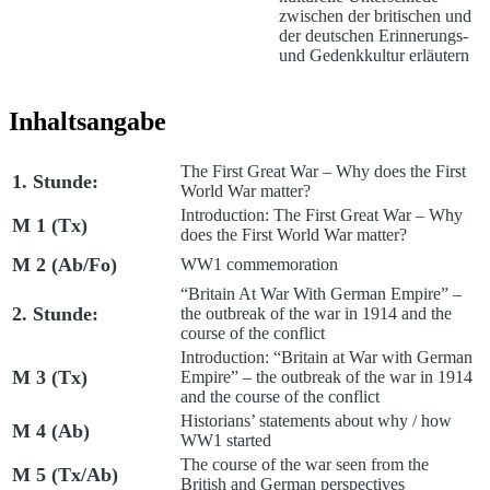
zwischen der britischen und
der deutschen Erinnerungs-
und Gedenkkultur erläutern
Inhaltsangabe
The First Great War – Why does the First
1. Stunde:
World War matter?
Introduction: The First Great War – Why
M 1 (Tx)
does the First World War matter?
M 2 (Ab/Fo)
WW1 commemoration
“Britain At War With German Empire” –
2. Stunde:
the outbreak of the war in 1914 and the
course of the conflict
Introduction: “Britain at War with German
M 3 (Tx)
Empire” – the outbreak of the war in 1914
and the course of the conflict
Historians’ statements about why / how
M 4 (Ab)
WW1 started
The course of the war seen from the
M 5 (Tx/Ab)
British and German perspectives