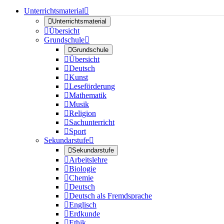
Unterrichtsmaterial


Unterrichtsmaterial

Übersicht
Grundschule


Grundschule

Übersicht

Deutsch

Kunst

Leseförderung

Mathematik

Musik

Religion

Sachunterricht

Sport
Sekundarstufe


Sekundarstufe

Arbeitslehre

Biologie

Chemie

Deutsch

Deutsch als Fremdsprache

Englisch

Erdkunde

Ethik