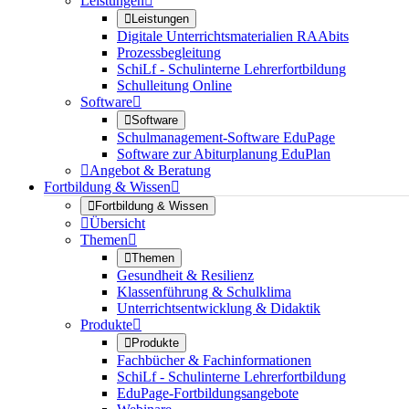
Leistungen


Leistungen
Digitale Unterrichtsmaterialien RAAbits
Prozessbegleitung
SchiLf - Schulinterne Lehrerfortbildung
Schulleitung Online
Software


Software
Schulmanagement-Software EduPage
Software zur Abiturplanung EduPlan

Angebot & Beratung
Fortbildung & Wissen


Fortbildung & Wissen

Übersicht
Themen


Themen
Gesundheit & Resilienz
Klassenführung & Schulklima
Unterrichtsentwicklung & Didaktik
Produkte


Produkte
Fachbücher & Fachinformationen
SchiLf - Schulinterne Lehrerfortbildung
EduPage-Fortbildungsangebote