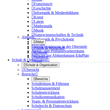

Französisch

Geschichte

Informatik & Medienbildung

Kunst

Latein

Mathematik

Musik

Naturwissenschaften & Technik
Abitur


Pädagogik & Psychologie

Abitur

Physik
Unterrichtsplanung in der Oberstufe

Politik & Wirtschaft
Abitur- und Prüfungsvorbereitung

Religion
Software zur Abiturplanung EduPlan

Spanisch
Schule & Organisation


Sport

Schule & Organisation

Übersicht
Bereiche


Bereiche
Schulleitung & Führung
Schulmanagement
Schulentwicklung
Schulkommunikation
Team- & Personalentwicklung
Schulrecht & Datenschutz