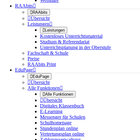
Webinare
RAAbits


RAAbits

Übersicht
Leistungen


Leistungen
Kostenloses Unterrichtsmaterial
Studium & Referendariat
Unterrichtsplanung in der Oberstufe
Fachschaft & Schule
Preise
RAAbits Print
EduPage


EduPage

Übersicht
Alle Funktionen


Alle Funktionen

Übersicht
Digitales Klassenbuch
E-Learning
Messenger für Schulen
Schulhomepage
Stundenplan online
Vertretungsplan online
Zahlungsverwaltung