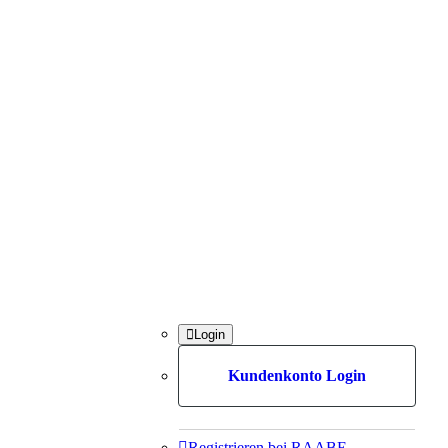

Login
Kundenkonto Login

Registrieren bei RAABE