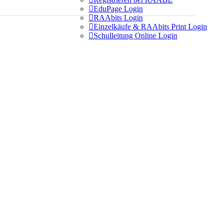

EduPage Login

RAAbits Login

Einzelkäufe & RAAbits Print Login

Schulleitung Online Login