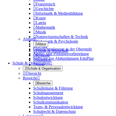

Französisch

Geschichte

Informatik & Medienbildung

Kunst

Latein

Mathematik

Musik

Naturwissenschaften & Technik
Abitur


Pädagogik & Psychologie

Abitur

Physik
Unterrichtsplanung in der Oberstufe

Politik & Wirtschaft
Abitur- und Prüfungsvorbereitung

Religion
Software zur Abiturplanung EduPlan

Spanisch
Schule & Organisation


Sport

Schule & Organisation

Übersicht
Bereiche


Bereiche
Schulleitung & Führung
Schulmanagement
Schulentwicklung
Schulkommunikation
Team- & Personalentwicklung
Schulrecht & Datenschutz