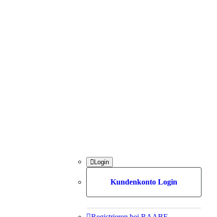

Login
Kundenkonto Login

Registrieren bei RAABE