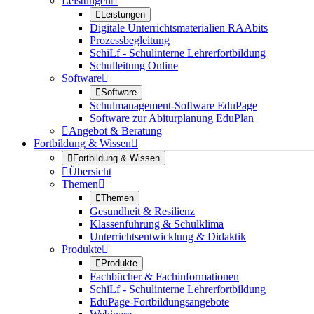
Leistungen


Leistungen
Digitale Unterrichtsmaterialien RAAbits
Prozessbegleitung
SchiLf - Schulinterne Lehrerfortbildung
Schulleitung Online
Software


Software
Schulmanagement-Software EduPage
Software zur Abiturplanung EduPlan

Angebot & Beratung
Fortbildung & Wissen


Fortbildung & Wissen

Übersicht
Themen


Themen
Gesundheit & Resilienz
Klassenführung & Schulklima
Unterrichtsentwicklung & Didaktik
Produkte


Produkte
Fachbücher & Fachinformationen
SchiLf - Schulinterne Lehrerfortbildung
EduPage-Fortbildungsangebote