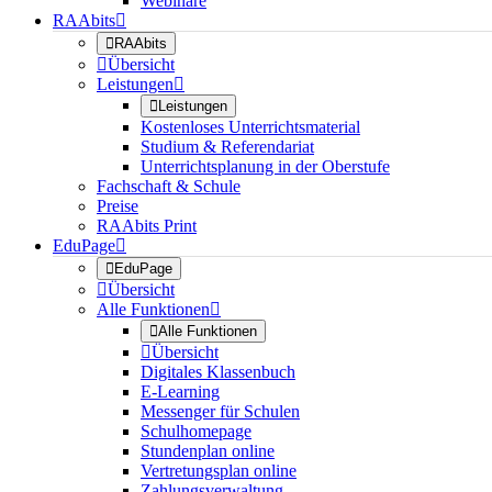
Webinare
RAAbits


RAAbits

Übersicht
Leistungen


Leistungen
Kostenloses Unterrichtsmaterial
Studium & Referendariat
Unterrichtsplanung in der Oberstufe
Fachschaft & Schule
Preise
RAAbits Print
EduPage


EduPage

Übersicht
Alle Funktionen


Alle Funktionen

Übersicht
Digitales Klassenbuch
E-Learning
Messenger für Schulen
Schulhomepage
Stundenplan online
Vertretungsplan online
Zahlungsverwaltung