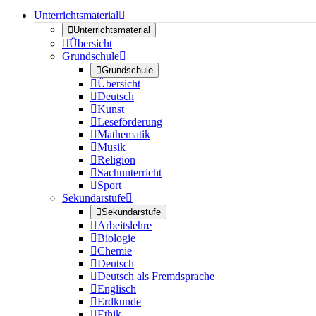
Unterrichtsmaterial


Unterrichtsmaterial

Übersicht
Grundschule


Grundschule

Übersicht

Deutsch

Kunst

Leseförderung

Mathematik

Musik

Religion

Sachunterricht

Sport
Sekundarstufe


Sekundarstufe

Arbeitslehre

Biologie

Chemie

Deutsch

Deutsch als Fremdsprache

Englisch

Erdkunde

Ethik