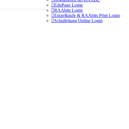

EduPage Login

RAAbits Login

Einzelkäufe & RAAbits Print Login

Schulleitung Online Login