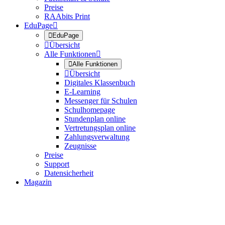
Preise
RAAbits Print
EduPage


EduPage

Übersicht
Alle Funktionen


Alle Funktionen

Übersicht
Digitales Klassenbuch
E-Learning
Messenger für Schulen
Schulhomepage
Stundenplan online
Vertretungsplan online
Zahlungsverwaltung
Zeugnisse
Preise
Support
Datensicherheit
Magazin