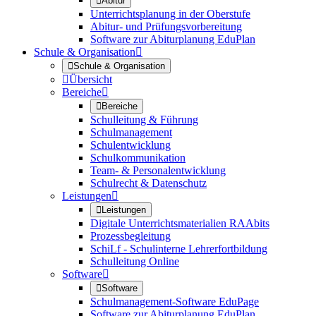

Abitur
Unterrichtsplanung in der Oberstufe
Abitur- und Prüfungsvorbereitung
Software zur Abiturplanung EduPlan
Schule & Organisation


Schule & Organisation

Übersicht
Bereiche


Bereiche
Schulleitung & Führung
Schulmanagement
Schulentwicklung
Schulkommunikation
Team- & Personalentwicklung
Schulrecht & Datenschutz
Leistungen


Leistungen
Digitale Unterrichtsmaterialien RAAbits
Prozessbegleitung
SchiLf - Schulinterne Lehrerfortbildung
Schulleitung Online
Software


Software
Schulmanagement-Software EduPage
Software zur Abiturplanung EduPlan