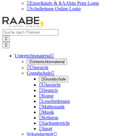

Einzelkäufe & RAAbits Print Login

Schulleitung Online Login


Unterrichtsmaterial


Unterrichtsmaterial

Übersicht
Grundschule


Grundschule

Übersicht

Deutsch

Kunst

Leseförderung

Mathematik

Musik

Religion

Sachunterricht

Sport
Sekundarstufe
