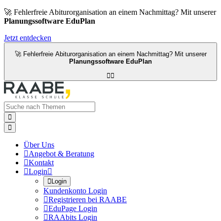
🚀 Fehlerfreie Abiturorganisation an einem Nachmittag? Mit unserer
Planungssoftware EduPlan
Jetzt entdecken
🚀 Fehlerfreie Abiturorganisation an einem Nachmittag? Mit unserer
Planungssoftware EduPlan




Über Uns

Angebot & Beratung

Kontakt

Login


Login
Kundenkonto Login

Registrieren bei RAABE

EduPage Login

RAAbits Login