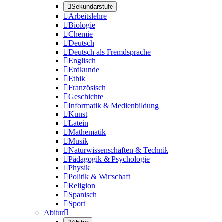

Sekundarstufe

Arbeitslehre

Biologie

Chemie

Deutsch

Deutsch als Fremdsprache

Englisch

Erdkunde

Ethik

Französisch

Geschichte

Informatik & Medienbildung

Kunst

Latein

Mathematik

Musik

Naturwissenschaften & Technik

Pädagogik & Psychologie

Physik

Politik & Wirtschaft

Religion

Spanisch

Sport
Abitur
