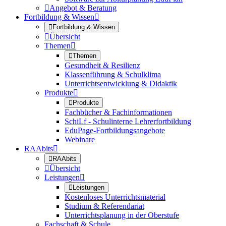

Angebot & Beratung
Fortbildung & Wissen


Fortbildung & Wissen

Übersicht
Themen


Themen
Gesundheit & Resilienz
Klassenführung & Schulklima
Unterrichtsentwicklung & Didaktik
Produkte


Produkte
Fachbücher & Fachinformationen
SchiLf - Schulinterne Lehrerfortbildung
EduPage-Fortbildungsangebote
Webinare
RAAbits


RAAbits

Übersicht
Leistungen


Leistungen
Kostenloses Unterrichtsmaterial
Studium & Referendariat
Unterrichtsplanung in der Oberstufe
Fachschaft & Schule