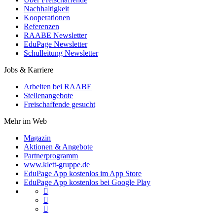
Nachhaltigkeit
Kooperationen
Referenzen
RAABE Newsletter
EduPage Newsletter
Schulleitung Newsletter
Jobs & Karriere
Arbeiten bei RAABE
Stellenangebote
Freischaffende gesucht
Mehr im Web
Magazin
Aktionen & Angebote
Partnerprogramm
www.klett-gruppe.de
EduPage App kostenlos im App Store
EduPage App kostenlos bei Google Play


