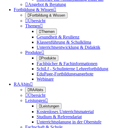

Angebot & Beratung
Fortbildung & Wissen


Fortbildung & Wissen

Übersicht
Themen


Themen
Gesundheit & Resilienz
Klassenführung & Schulklima
Unterrichtsentwicklung & Didaktik
Produkte


Produkte
Fachbücher & Fachinformationen
SchiLf - Schulinterne Lehrerfortbildung
EduPage-Fortbildungsangebote
Webinare
RAAbits


RAAbits

Übersicht
Leistungen


Leistungen
Kostenloses Unterrichtsmaterial
Studium & Referendariat
Unterrichtsplanung in der Oberstufe
Fachschaft & Schule