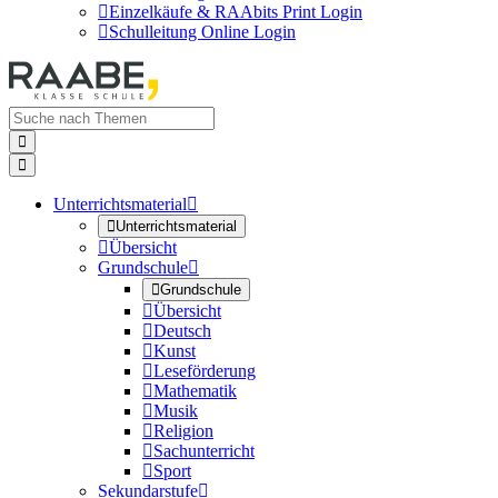

Einzelkäufe & RAAbits Print Login

Schulleitung Online Login


Unterrichtsmaterial


Unterrichtsmaterial

Übersicht
Grundschule


Grundschule

Übersicht

Deutsch

Kunst

Leseförderung

Mathematik

Musik

Religion

Sachunterricht

Sport
Sekundarstufe
