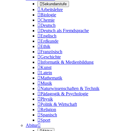

Sekundarstufe

Arbeitslehre

Biologie

Chemie

Deutsch

Deutsch als Fremdsprache

Englisch

Erdkunde

Ethik

Französisch

Geschichte

Informatik & Medienbildung

Kunst

Latein

Mathematik

Musik

Naturwissenschaften & Technik

Pädagogik & Psychologie

Physik

Politik & Wirtschaft

Religion

Spanisch

Sport
Abitur
