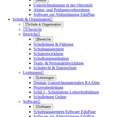

Abitur
Unterrichtsplanung in der Oberstufe
Abitur- und Prüfungsvorbereitung
Software zur Abiturplanung EduPlan
Schule & Organisation


Schule & Organisation

Übersicht
Bereiche


Bereiche
Schulleitung & Führung
Schulmanagement
Schulentwicklung
Schulkommunikation
Team- & Personalentwicklung
Schulrecht & Datenschutz
Leistungen


Leistungen
Digitale Unterrichtsmaterialien RAAbits
Prozessbegleitung
SchiLf - Schulinterne Lehrerfortbildung
Schulleitung Online
Software


Software
Schulmanagement-Software EduPage
Software zur Abiturplanung EduPlan