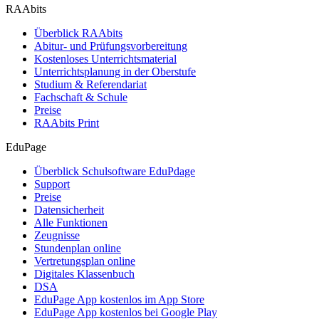
RAAbits
Überblick RAAbits
Abitur- und Prüfungsvorbereitung
Kostenloses Unterrichtsmaterial
Unterrichtsplanung in der Oberstufe
Studium & Referendariat
Fachschaft & Schule
Preise
RAAbits Print
EduPage
Überblick Schulsoftware EduPdage
Support
Preise
Datensicherheit
Alle Funktionen
Zeugnisse
Stundenplan online
Vertretungsplan online
Digitales Klassenbuch
DSA
EduPage App kostenlos im App Store
EduPage App kostenlos bei Google Play