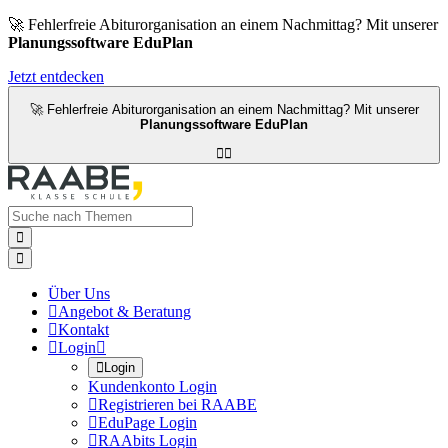
🚀 Fehlerfreie Abiturorganisation an einem Nachmittag? Mit unserer
Planungssoftware EduPlan
Jetzt entdecken
🚀 Fehlerfreie Abiturorganisation an einem Nachmittag? Mit unserer
Planungssoftware EduPlan




Über Uns

Angebot & Beratung

Kontakt

Login


Login
Kundenkonto Login

Registrieren bei RAABE

EduPage Login

RAAbits Login