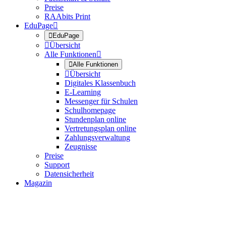
Preise
RAAbits Print
EduPage


EduPage

Übersicht
Alle Funktionen


Alle Funktionen

Übersicht
Digitales Klassenbuch
E-Learning
Messenger für Schulen
Schulhomepage
Stundenplan online
Vertretungsplan online
Zahlungsverwaltung
Zeugnisse
Preise
Support
Datensicherheit
Magazin