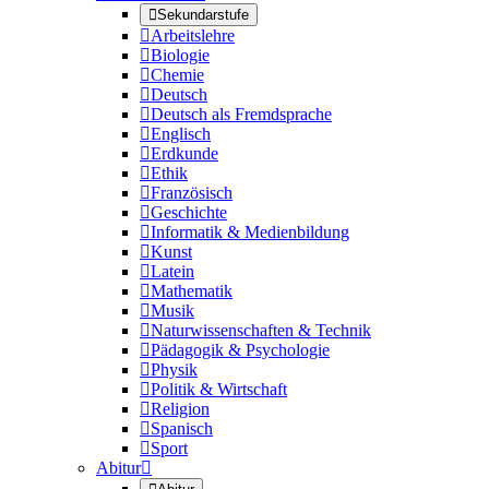

Sekundarstufe

Arbeitslehre

Biologie

Chemie

Deutsch

Deutsch als Fremdsprache

Englisch

Erdkunde

Ethik

Französisch

Geschichte

Informatik & Medienbildung

Kunst

Latein

Mathematik

Musik

Naturwissenschaften & Technik

Pädagogik & Psychologie

Physik

Politik & Wirtschaft

Religion

Spanisch

Sport
Abitur
