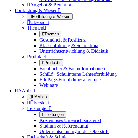

Angebot & Beratung
Fortbildung & Wissen


Fortbildung & Wissen

Übersicht
Themen


Themen
Gesundheit & Resilienz
Klassenführung & Schulklima
Unterrichtsentwicklung & Didaktik
Produkte


Produkte
Fachbücher & Fachinformationen
SchiLf - Schulinterne Lehrerfortbildung
EduPage-Fortbildungsangebote
Webinare
RAAbits


RAAbits

Übersicht
Leistungen


Leistungen
Kostenloses Unterrichtsmaterial
Studium & Referendariat
Unterrichtsplanung in der Oberstufe
Fachschaft & Schule