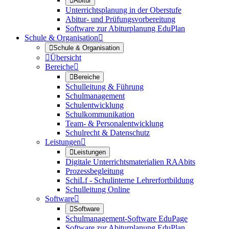

Abitur
Unterrichtsplanung in der Oberstufe
Abitur- und Prüfungsvorbereitung
Software zur Abiturplanung EduPlan
Schule & Organisation


Schule & Organisation

Übersicht
Bereiche


Bereiche
Schulleitung & Führung
Schulmanagement
Schulentwicklung
Schulkommunikation
Team- & Personalentwicklung
Schulrecht & Datenschutz
Leistungen


Leistungen
Digitale Unterrichtsmaterialien RAAbits
Prozessbegleitung
SchiLf - Schulinterne Lehrerfortbildung
Schulleitung Online
Software


Software
Schulmanagement-Software EduPage
Software zur Abiturplanung EduPlan