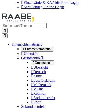

Einzelkäufe & RAAbits Print Login

Schulleitung Online Login


Unterrichtsmaterial


Unterrichtsmaterial

Übersicht
Grundschule


Grundschule

Übersicht

Deutsch

Kunst

Leseförderung

Mathematik

Musik

Religion

Sachunterricht

Sport
Sekundarstufe
