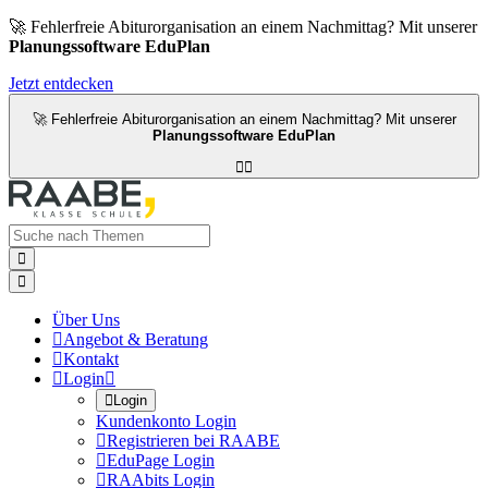
🚀 Fehlerfreie Abiturorganisation an einem Nachmittag? Mit unserer
Planungssoftware EduPlan
Jetzt entdecken
🚀 Fehlerfreie Abiturorganisation an einem Nachmittag? Mit unserer
Planungssoftware EduPlan




Über Uns

Angebot & Beratung

Kontakt

Login


Login
Kundenkonto Login

Registrieren bei RAABE

EduPage Login

RAAbits Login