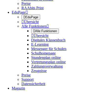
Preise
RAAbits Print
EduPage


EduPage

Übersicht
Alle Funktionen


Alle Funktionen

Übersicht
Digitales Klassenbuch
E-Learning
Messenger für Schulen
Schulhomepage
Stundenplan online
Vertretungsplan online
Zahlungsverwaltung
Zeugnisse
Preise
Support
Datensicherheit
Magazin