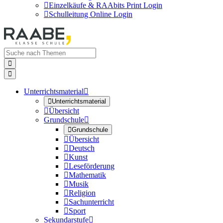

Einzelkäufe & RAAbits Print Login

Schulleitung Online Login


Unterrichtsmaterial


Unterrichtsmaterial

Übersicht
Grundschule


Grundschule

Übersicht

Deutsch

Kunst

Leseförderung

Mathematik

Musik

Religion

Sachunterricht

Sport
Sekundarstufe
