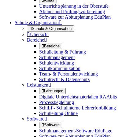

Abitur
Unterrichtsplanung in der Oberstufe
Abitur- und Prüfungsvorbereitung
Software zur Abiturplanung EduPlan
Schule & Organisation


Schule & Organisation

Übersicht
Bereiche


Bereiche
Schulleitung & Führung
Schulmanagement
Schulentwicklung
Schulkommunikation
Team- & Personalentwicklung
Schulrecht & Datenschutz
Leistungen


Leistungen
Digitale Unterrichtsmaterialien RAAbits
Prozessbegleitung
SchiLf - Schulinterne Lehrerfortbildung
Schulleitung Online
Software


Software
Schulmanagement-Software EduPage
Software zur Abiturplanung EduPlan