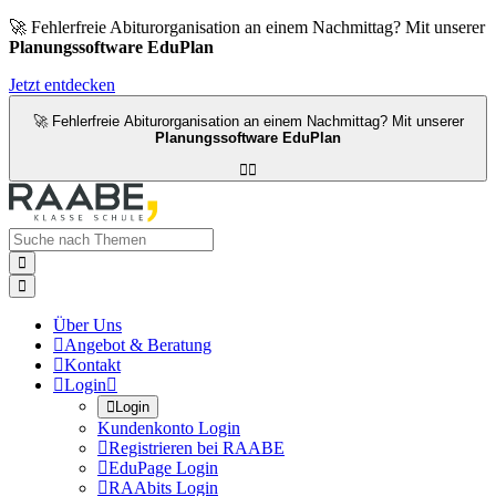
🚀 Fehlerfreie Abiturorganisation an einem Nachmittag? Mit unserer
Planungssoftware EduPlan
Jetzt entdecken
🚀 Fehlerfreie Abiturorganisation an einem Nachmittag? Mit unserer
Planungssoftware EduPlan




Über Uns

Angebot & Beratung

Kontakt

Login


Login
Kundenkonto Login

Registrieren bei RAABE

EduPage Login

RAAbits Login