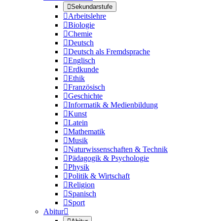

Sekundarstufe

Arbeitslehre

Biologie

Chemie

Deutsch

Deutsch als Fremdsprache

Englisch

Erdkunde

Ethik

Französisch

Geschichte

Informatik & Medienbildung

Kunst

Latein

Mathematik

Musik

Naturwissenschaften & Technik

Pädagogik & Psychologie

Physik

Politik & Wirtschaft

Religion

Spanisch

Sport
Abitur
