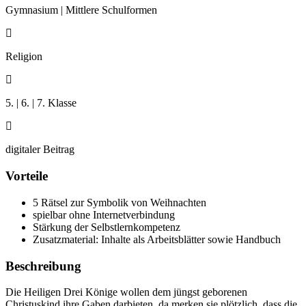
Gymnasium | Mittlere Schulformen

Religion

5. | 6. | 7. Klasse

digitaler Beitrag
Vorteile
5 Rätsel zur Symbolik von Weihnachten
spielbar ohne Internetverbindung
Stärkung der Selbstlernkompetenz
Zusatzmaterial: Inhalte als Arbeitsblätter sowie Handbuch
Beschreibung
Die Heiligen Drei Könige wollen dem jüngst geborenen
Christuskind ihre Gaben darbieten, da merken sie plötzlich, dass die