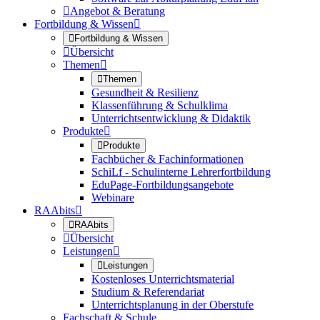

Angebot & Beratung
Fortbildung & Wissen


Fortbildung & Wissen

Übersicht
Themen


Themen
Gesundheit & Resilienz
Klassenführung & Schulklima
Unterrichtsentwicklung & Didaktik
Produkte


Produkte
Fachbücher & Fachinformationen
SchiLf - Schulinterne Lehrerfortbildung
EduPage-Fortbildungsangebote
Webinare
RAAbits


RAAbits

Übersicht
Leistungen


Leistungen
Kostenloses Unterrichtsmaterial
Studium & Referendariat
Unterrichtsplanung in der Oberstufe
Fachschaft & Schule