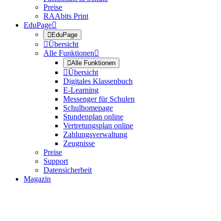
Preise
RAAbits Print
EduPage


EduPage

Übersicht
Alle Funktionen


Alle Funktionen

Übersicht
Digitales Klassenbuch
E-Learning
Messenger für Schulen
Schulhomepage
Stundenplan online
Vertretungsplan online
Zahlungsverwaltung
Zeugnisse
Preise
Support
Datensicherheit
Magazin